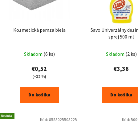
Kozmetická pemza biela
Savo Univerzálny dezi
sprej 500 ml
Skladom
(6 ks)
Skladom
(2 ks)
€0,52
€3,36
(–32 %)
Do košíka
Do košíka
Novinka
Kód:
8585025505225
Kód:
500