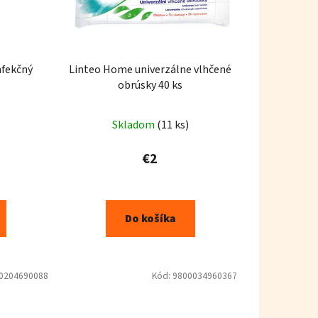
nfekčný
Linteo Home univerzálne vlhčené
obrúsky 40 ks
Skladom
(11 ks)
€2
Do košíka
0204690088
Kód:
9800034960367