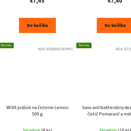
€7,45
€7,40
Do košíka
Do košíka
Novinka
Novinka
Kód:
8588005369961
Kód:
872
WIXX prášok na čistenie Lemon
Savo antibakteriálny de
500 g
čistič Pomaranč a mä
chlóru na podlahy
Skladom
(8 ks)
Skladom
(10 ks)