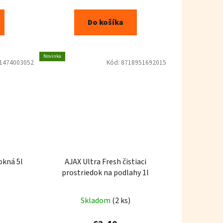
Do košíka
Novinka
1474003052
Kód:
8718951692015
WIXX Vinegar čistič na okná 5l
AJAX Ultra Fresh čistiaci
prostriedok na podlahy 1l
Skladom
(2 ks)