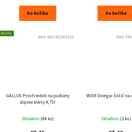
Do košíka
Do košíka
Novinka
Kód:
4251415303323
Kód:
590
GALLUS Prostriedok na podlahy
alpske kvety 4,75l
Skladom
(84 ks)
Skladom
(2 ks)