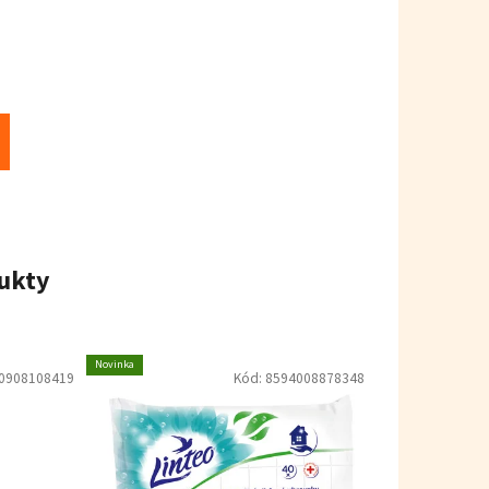
ukty
Novinka
0908108419
Kód:
8594008878348