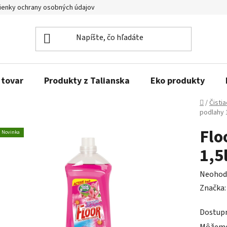
enky ochrany osobných údajov
Obľúbené produkty
Kontakty
 tovar
Produkty z Talianska
Eko produkty
Domov
/
Čisti
podlahy 1
Flo
Novinka
1,5
Prieme
Neohod
hodnot
Značka
produk
Dostup
je