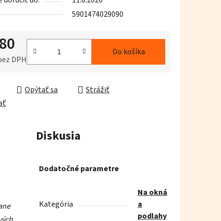
doručiť do:
11.8.2026
5901474029090
,80
iek.
Do košíka
 bez DPH
ková cena:
Opýtať sa
Strážiť
ať
Diskusia
Dodatočné parametre
Na okná
Kategória
a
ane
podlahy
vých,