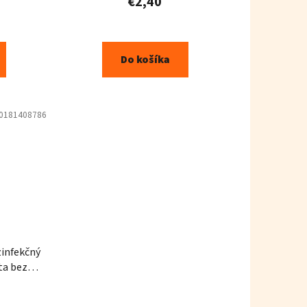
€2,40
Do košíka
0181408786
zinfekčný
ta bez
 1l