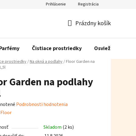
Prihlásenie
Registrácia
Prázdny košík
Nákupný
košík
Parfémy
Čistiace prostriedky
Osviežovače vzd
ace prostriedky
/
Na okná a podlahy
/
Floor Garden na
,5l
or Garden na podlahy
l
rné
notené
Podrobnosti hodnotenia
enie
:
Floor
tu
nosť
Skladom
(2 ks)