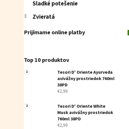
Sladké potešenie
Zvieratá
Prijímame online platby
Top 10 produktov
Tesori D' Oriente Ayurveda
avivážny prostriedok 760ml
38PD
€2,99
Tesori D' Oriente White
Musk avivážny prostriedok
760ml 38PD
€2,99