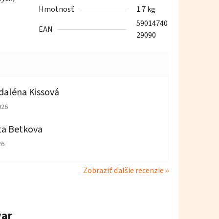
Hmotnosť
1.7 kg
59014740
EAN
29090
aléna Kissová
tenie obchodu je 5 z 5 hviezdičiek.
026
ta Betkova
tenie obchodu je 4 z 5 hviezdičiek.
26
Zobraziť ďalšie recenzie
var