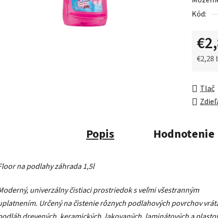
Môžeme 
0,0
Kód:
z
5
€2
hviezdič
€2,28
Jednot
Tlač
Zdieľ
Popis
Hodnotenie
Floor na podlahy záhrada 1,5l
Moderný, univerzálny čistiaci prostriedok s veľmi všestranným
uplatnením. Určený na čistenie rôznych podlahových povrchov vrát
podláh drevených, keramických, lakovaných, laminátových a plasto