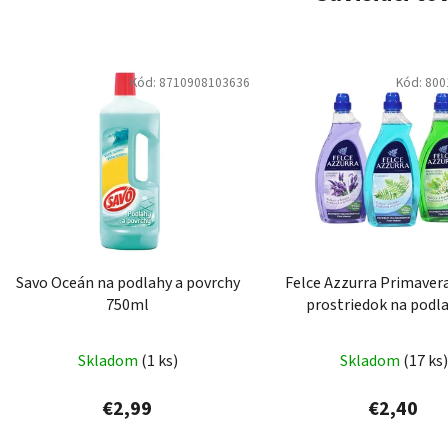
Kód:
8710908103636
Kód:
800
Savo Oceán na podlahy a povrchy
Felce Azzurra Primavera
750ml
prostriedok na podla
Skladom
(1 ks)
Skladom
(17 ks)
€2,99
€2,40