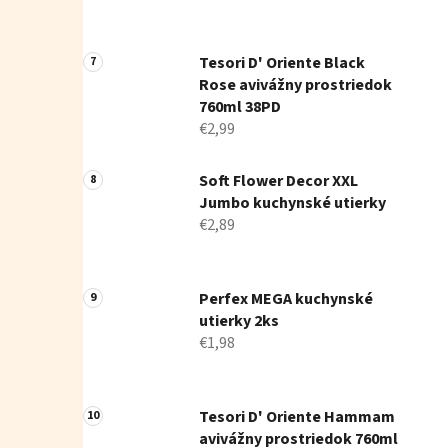
Tesori D' Oriente Black
Rose avivážny prostriedok
760ml 38PD
€2,99
Soft Flower Decor XXL
Jumbo kuchynské utierky
€2,89
Perfex MEGA kuchynské
utierky 2ks
€1,98
Tesori D' Oriente Hammam
avivážny prostriedok 760ml