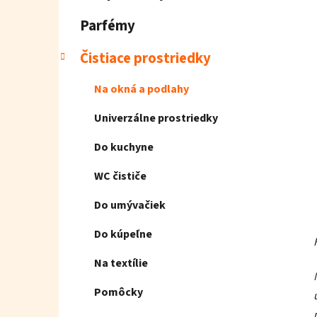
e
l
Parfémy
Čistiace prostriedky
Na okná a podlahy
Univerzálne prostriedky
Do kuchyne
WC čističe
Do umývačiek
Do kúpeľne
Na textílie
Pomôcky