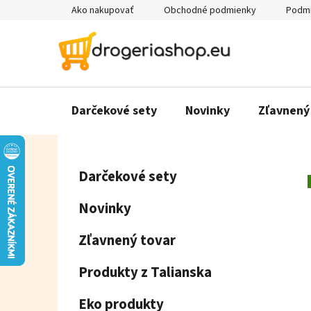
Prejsť
Ako nakupovať
Obchodné podmienky
Podmi
na
obsah
Darčekové sety
Novinky
Zľavnený
B
K
Preskočiť
Darčekové sety
a
o
kategórie
t
č
Novinky
e
n
g
ý
Zľavnený tovar
ó
p
r
Produkty z Talianska
a
i
e
n
Eko produkty