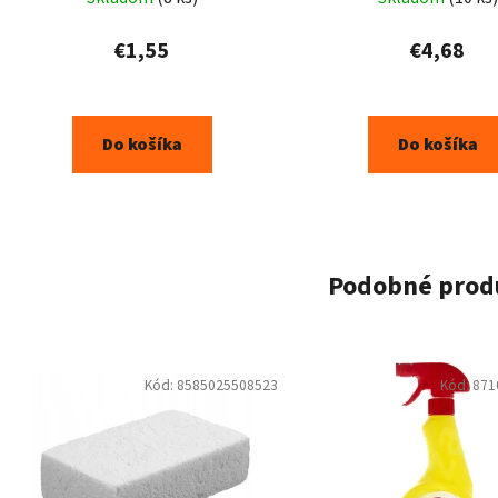
€1,55
€4,68
Do košíka
Do košíka
Podobné prod
Kód:
8585025508523
Kód:
871