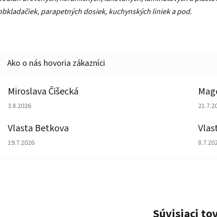
obkladačiek, parapetných dosiek, kuchynských liniek a pod.
Miroslava Čišecká
Magd
Hodnotenie obchodu je 1 z 5 hviezdičiek.
Hodno
3.8.2026
21.7.2
Vlasta Betkova
Vlas
Hodnotenie obchodu je 5 z 5 hviezdičiek.
Hodno
19.7.2026
8.7.20
Súvisiaci to