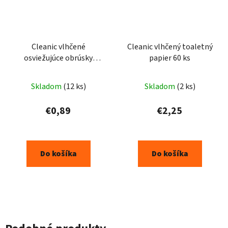
Cleanic vlhčené
Cleanic vlhčený toaletný
osviežujúce obrúsky
papier 60 ks
MANGO-PASSION FRUIT
15 ks
Skladom
(12 ks)
Skladom
(2 ks)
€0,89
€2,25
Do košíka
Do košíka