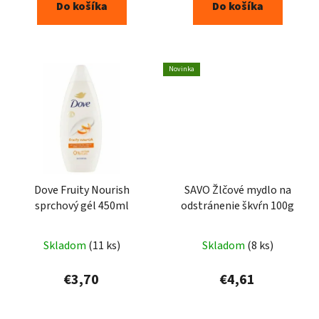
Do košíka
Do košíka
Novinka
Dove Fruity Nourish
SAVO Žlčové mydlo na
sprchový gél 450ml
odstránenie škvŕn 100g
Skladom
(11 ks)
Skladom
(8 ks)
€3,70
€4,61