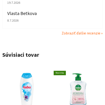
Hodnotenie obchodu je 5 z 5 hviezdičiek.
19.7.2026
Vlasta Betkova
Hodnotenie obchodu je 4 z 5 hviezdičiek.
8.7.2026
Zobraziť ďalšie recenzie
Súvisiaci tovar
Novinka