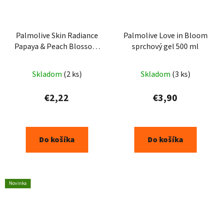
Palmolive Skin Radiance
Palmolive Love in Bloom
Papaya & Peach Blossom
sprchový gel 500 ml
sprchový gél 250 ml
Skladom
(2 ks)
Skladom
(3 ks)
€2,22
€3,90
Do košíka
Do košíka
Novinka