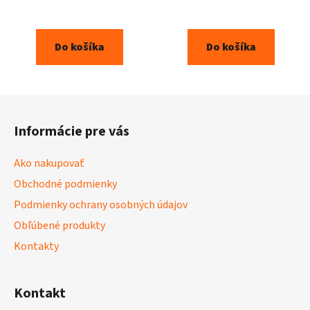
Do košíka
Do košíka
Z
á
Informácie pre vás
p
ä
Ako nakupovať
t
Obchodné podmienky
i
Podmienky ochrany osobných údajov
e
Obľúbené produkty
Kontakty
Kontakt