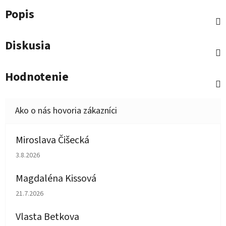
Popis
Diskusia
Hodnotenie
Miroslava Čišecká
Hodnotenie obchodu je 1 z 5 hviezdičiek.
3.8.2026
Magdaléna Kissová
Hodnotenie obchodu je 5 z 5 hviezdičiek.
21.7.2026
Vlasta Betkova