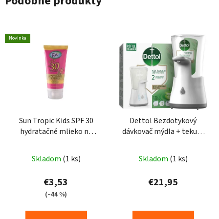
Podobné produkty
Novinka
Sun Tropic Kids SPF 30
Dettol Bezdotykový
hydratačné mlieko na
dávkovač mýdla + tekuté
opaľovanie 100ml
mýdlo aloe a bambus
250ml
Skladom
(1 ks)
Skladom
(1 ks)
€3,53
€21,95
(–44 %)