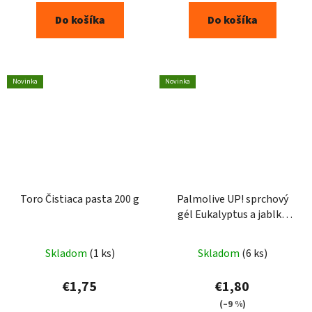
Do košíka
Do košíka
Novinka
Novinka
Toro Čistiaca pasta 200 g
Palmolive UP! sprchový
gél Eukalyptus a jablko
200 ml
Skladom
(1 ks)
Skladom
(6 ks)
€1,75
€1,80
(–9 %)