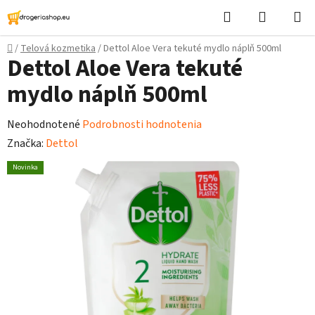
Prejsť
Hľadať
Nákupn
na
košík
obsah
Domov
/
Telová kozmetika
/
Dettol Aloe Vera tekuté mydlo náplň 500ml
Dettol Aloe Vera tekuté
mydlo náplň 500ml
Priemerné
Neohodnotené
Podrobnosti hodnotenia
hodnotenie
Značka:
Dettol
produktu
Novinka
je
0,0
z
5
hviezdičiek.