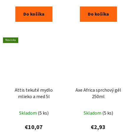
Do košíka
Do košíka
Novinka
Attis tekuté mydlo
Axe Africa sprchový gél
mlieko a med 5l
250ml
Skladom
(5 ks)
Skladom
(5 ks)
€10,07
€2,93