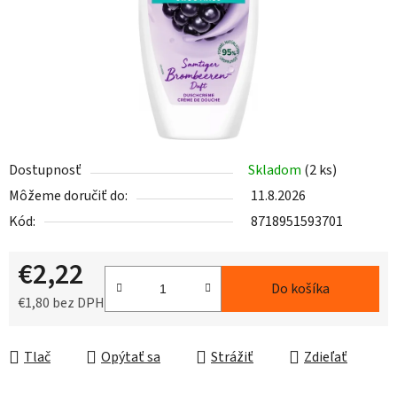
Dostupnosť
Skladom
(2 ks)
Môžeme doručiť do:
11.8.2026
Kód:
8718951593701
€2,22
Do košíka
€1,80 bez DPH
Jednotková cena:
Tlač
Opýtať sa
Strážiť
Zdieľať