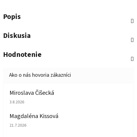
Popis
Diskusia
Hodnotenie
Miroslava Čišecká
Hodnotenie obchodu je 1 z 5 hviezdičiek.
3.8.2026
Magdaléna Kissová
Hodnotenie obchodu je 5 z 5 hviezdičiek.
21.7.2026