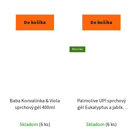
Do košíka
Do košíka
Novinka
Baba Konvalinka & Viola
Palmolive UP! sprchový
sprchový gél 400ml
gél Eukalyptus a jablko
200 ml
Skladom
(6 ks)
Skladom
(6 ks)