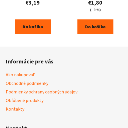
€3,19
€1,80
(–9 %)
Do košíka
Do košíka
Z
á
Informácie pre vás
p
ä
Ako nakupovať
t
Obchodné podmienky
i
Podmienky ochrany osobných údajov
e
Obľúbené produkty
Kontakty