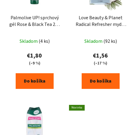
Palmolive UP! sprchový
Love Beauty & Planet
gél Rose & Black Tea 200
Radical Refresher mydlo
ml
100 g
Skladom
(4 ks)
Skladom
(92 ks)
€1,80
€1,56
(–9 %)
(–17 %)
Do košíka
Do košíka
Novinka