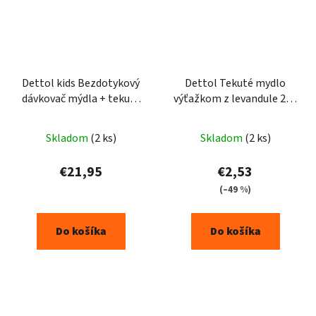
Dettol kids Bezdotykový
Dettol Tekuté mydlo
dávkovač mýdla + tekuté
výťažkom z levandule 250
mýdlo aloe a bambus
ml
250ml
Skladom
(2 ks)
Skladom
(2 ks)
€21,95
€2,53
(–49 %)
Do košíka
Do košíka