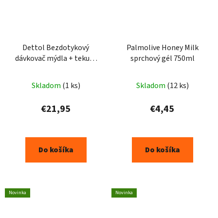
Dettol Bezdotykový
Palmolive Honey Milk
dávkovač mýdla + tekuté
sprchový gél 750ml
mýdlo aloe a bambus
250ml
Skladom
(1 ks)
Skladom
(12 ks)
€21,95
€4,45
Do košíka
Do košíka
Novinka
Novinka