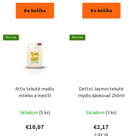
Do košíka
Do košíka
Novinka
Novinka
Attis tekuté mydlo
Dettol Jasmin tekuté
mlieko a med 5l
mydlo dávkovač 250ml
Skladom
(5 ks)
Skladom
(3 ks)
€10,07
€2,17
(–31 %)