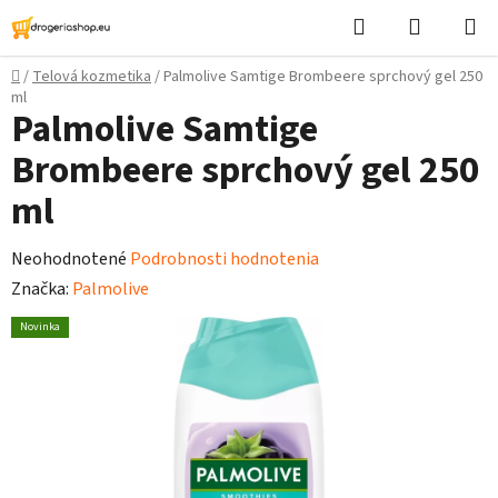
Prejsť
Hľadať
Nákupn
na
košík
obsah
Domov
/
Telová kozmetika
/
Palmolive Samtige Brombeere sprchový gel 250
ml
Palmolive Samtige
Brombeere sprchový gel 250
ml
Priemerné
Neohodnotené
Podrobnosti hodnotenia
hodnotenie
Značka:
Palmolive
produktu
Novinka
je
0,0
z
5
hviezdičiek.