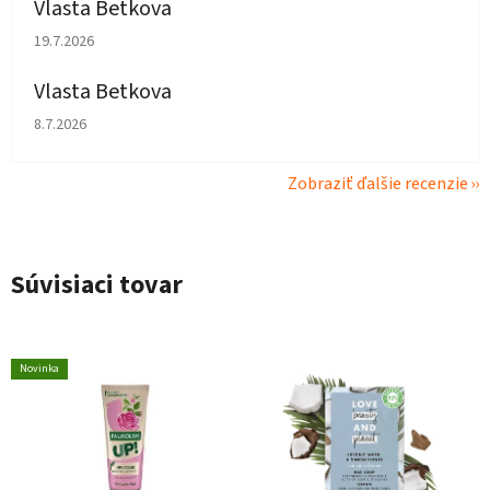
Vlasta Betkova
Hodnotenie obchodu je 5 z 5 hviezdičiek.
19.7.2026
Vlasta Betkova
Hodnotenie obchodu je 4 z 5 hviezdičiek.
8.7.2026
Zobraziť ďalšie recenzie
Súvisiaci tovar
Novinka