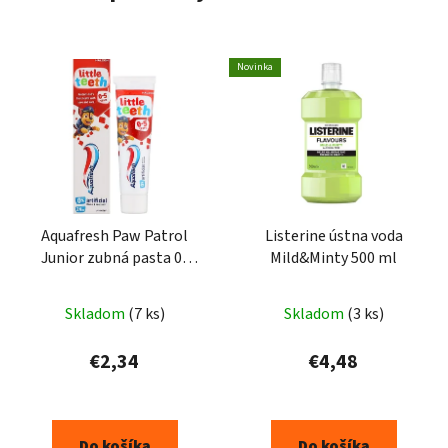
Novinka
Aquafresh Paw Patrol
Listerine ústna voda
Junior zubná pasta 0-
Mild&Minty 500 ml
5rokov 75ml
Skladom
(7 ks)
Skladom
(3 ks)
€2,34
€4,48
Do košíka
Do košíka