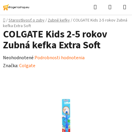
Prejsť
Hľadať
Nákupn
na
košík
obsah
Domov
/
Starostlivosť o zuby
/
Zubné kefky
/
COLGATE Kids 2-5 rokov Zubná
kefka Extra Soft
COLGATE Kids 2-5 rokov
Zubná kefka Extra Soft
Priemerné
Neohodnotené
Podrobnosti hodnotenia
hodnotenie
Značka:
Colgate
produktu
je
0,0
z
5
hviezdičiek.