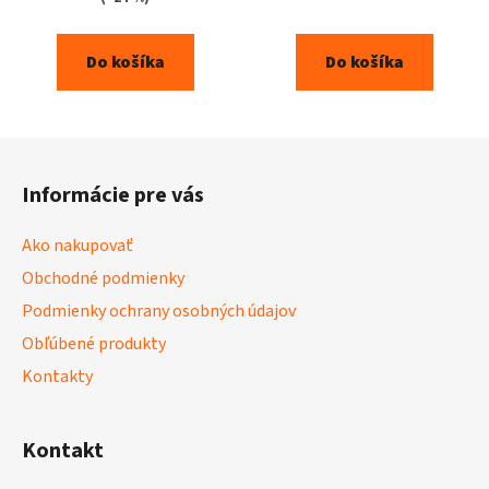
Do košíka
Do košíka
Z
á
Informácie pre vás
p
ä
Ako nakupovať
t
Obchodné podmienky
i
Podmienky ochrany osobných údajov
e
Obľúbené produkty
Kontakty
Kontakt