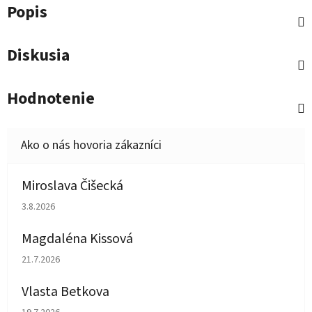
Popis
Diskusia
Hodnotenie
Miroslava Čišecká
Hodnotenie obchodu je 1 z 5 hviezdičiek.
3.8.2026
Magdaléna Kissová
Hodnotenie obchodu je 5 z 5 hviezdičiek.
21.7.2026
Vlasta Betkova
Hodnotenie obchodu je 5 z 5 hviezdičiek.