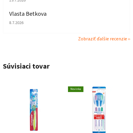
19.7.2026
Vlasta Betkova
Hodnotenie obchodu je 4 z 5 hviezdičiek.
8.7.2026
Zobraziť ďalšie recenzie
Súvisiaci tovar
Novinka