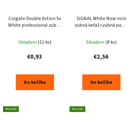
Colgate Double Action 5x
SIGNAL White Now mini
White professional zubná
zubná kefa1+zubná pasta
kefka 1ks
26ml
Skladom
(11 ks)
Skladom
(8 ks)
€0,93
€2,56
Do košíka
Do košíka
Novinka
Novinka