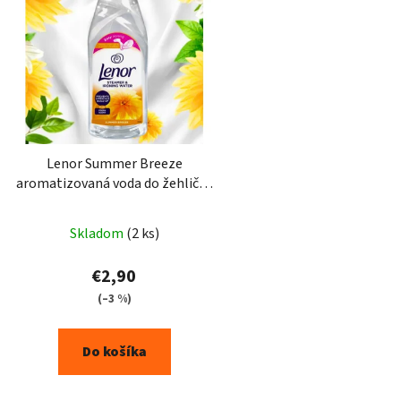
Lenor Summer Breeze
aromatizovaná voda do žehličky
1l
Skladom
(2 ks)
€2,90
(–3 %)
Do košíka