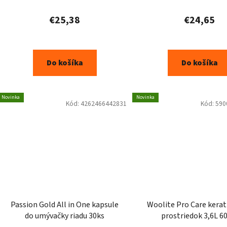
€25,38
€24,65
Do košíka
Do košíka
Novinka
Novinka
Kód:
4262466442831
Kód:
590
Passion Gold All in One kapsule
Woolite Pro Care keratin prací
do umývačky riadu 30ks
prostriedok 3,6L 6