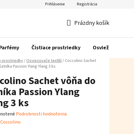
Prihlásenie
Registrácia
Prázdny košík
Nákupný
košík
Parfémy
Čistiace prostriedky
Osviežovače vzd
e prostriedky
/
Osviezovače textílií
/
Coccolino Sachet
atníka Passion Ylang Ylang 3 ks
colino Sachet vôňa do
níka Passion Ylang
ng 3 ks
rné
notené
Podrobnosti hodnotenia
enie
:
Coccolino
tu