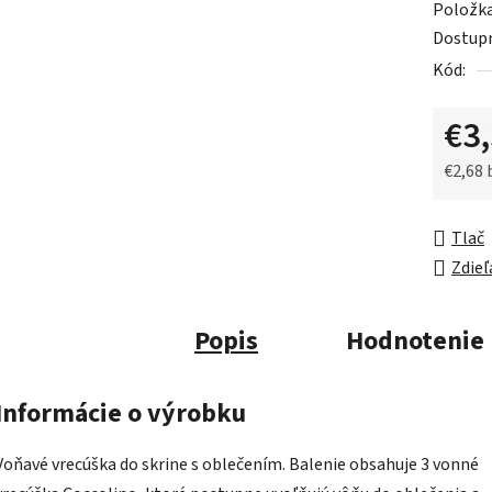
Položk
je
Dostup
0,0
Kód:
z
5
€3
hviezdič
€2,68
Jednot
Tlač
Zdieľ
Popis
Hodnotenie
Informácie o výrobku
Voňavé vrecúška do skrine s oblečením. Balenie obsahuje 3 vonné