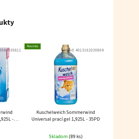
ukty
Novinka
3162030811
Kód:
4013162030804
rwind
Kuschelweich Sommerwind
,925L -
Universal prací gel 1,925L - 35PD
Skladom
(89 ks)