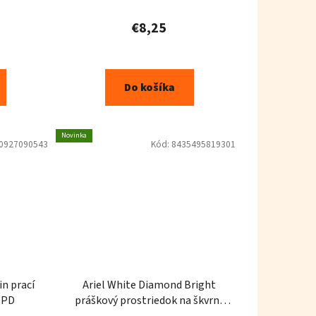
€8,25
Do košíka
Novinka
0927090543
Kód:
8435495819301
Ariel White Diamond Bright
0PD
práškový prostriedok na škvrny