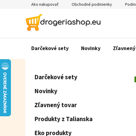
Prejsť
Ako nakupovať
Obchodné podmienky
Podmi
na
obsah
Darčekové sety
Novinky
Zľavnený
B
K
Preskočiť
Darčekové sety
a
o
kategórie
t
č
Novinky
e
n
g
ý
Zľavnený tovar
ó
p
r
Produkty z Talianska
a
i
e
n
Eko produkty