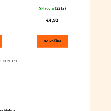
500g
Skladom
(22 ks)
€4,92
Do košíka
0181093173
na biele a