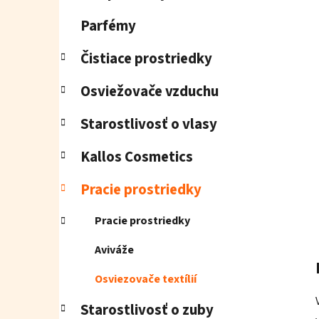
e
l
Parfémy
Čistiace prostriedky
Osviežovače vzduchu
Starostlivosť o vlasy
Kallos Cosmetics
Pracie prostriedky
Pracie prostriedky
Aviváže
Osviezovače textílií
Starostlivosť o zuby