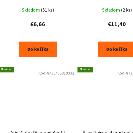
Skladom
(51 ks)
Skladom
(2 ks)
€6,66
€11,40
Do košíka
Do košíka
Novinka
Novinka
Kód:
8435495819332
Kód:
872
Ariel Color Diamond Bright
Savo Universal prací gél 