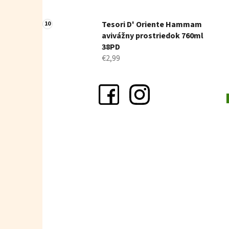
Tesori D' Oriente Hammam
avivážny prostriedok 760ml
38PD
€2,99