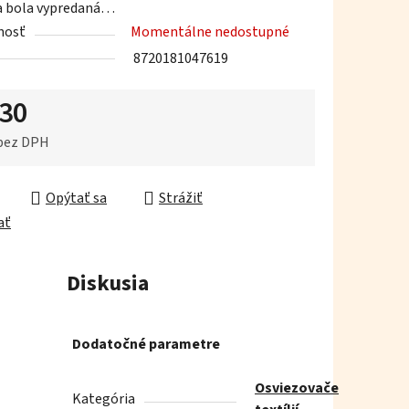
a bola vypredaná…
nosť
Momentálne nedostupné
8720181047619
,30
iek.
 bez DPH
ková cena:
Opýtať sa
Strážiť
ať
Diskusia
Dodatočné parametre
Osviezovače
Kategória