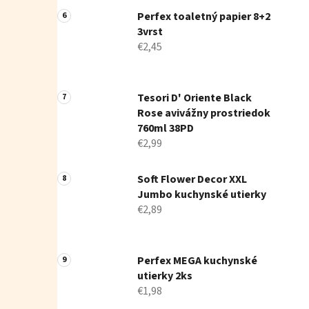
Perfex toaletný papier 8+2
3vrst
€2,45
Tesori D' Oriente Black
Rose avivážny prostriedok
760ml 38PD
€2,99
Soft Flower Decor XXL
Jumbo kuchynské utierky
€2,89
Perfex MEGA kuchynské
utierky 2ks
€1,98