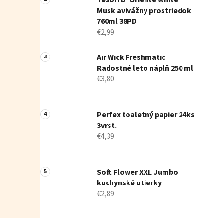
Tesori D' Oriente White
Musk avivážny prostriedok
760ml 38PD
€2,99
Air Wick Freshmatic
Radostné leto náplň 250 ml
€3,80
Perfex toaletný papier 24ks
3vrst.
€4,39
Soft Flower XXL Jumbo
kuchynské utierky
€2,89