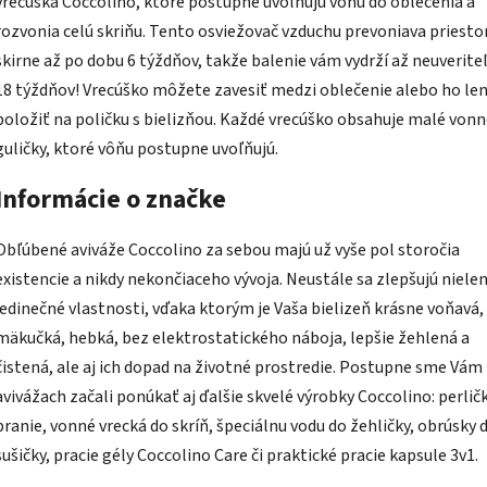
vrecúška Coccolino, ktoré postupne uvoľňujú vôňu do oblečenia a
rozvonia celú skriňu. Tento osviežovač vzduchu prevoniava priesto
skirne až po dobu 6 týždňov, takže balenie vám vydrží až neuverite
18 týždňov! Vrecúško môžete zavesiť medzi oblečenie alebo ho len
položiť na poličku s bielizňou. Každé vrecúško obsahuje malé von
guličky, ktoré vôňu postupne uvoľňujú.
Informácie o značke
Obľúbené aviváže Coccolino za sebou majú už vyše pol storočia
existencie a nikdy nekončiaceho vývoja. Neustále sa zlepšujú nielen
jedinečné vlastnosti, vďaka ktorým je Vaša bielizeň krásne voňavá,
mäkučká, hebká, bez elektrostatického náboja, lepšie žehlená a
čistená, ale aj ich dopad na životné prostredie. Postupne sme Vám
avivážach začali ponúkať aj ďalšie skvelé výrobky Coccolino: perlič
pranie, vonné vrecká do skríň, špeciálnu vodu do žehličky, obrúsky 
sušičky, pracie gély Coccolino Care či praktické pracie kapsule 3v1.