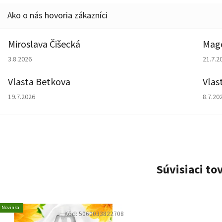
Miroslava Čišecká
Magd
Hodnotenie obchodu je 1 z 5 hviezdičiek.
Hodno
3.8.2026
21.7.2
Vlasta Betkova
Vlas
Hodnotenie obchodu je 5 z 5 hviezdičiek.
Hodno
19.7.2026
8.7.20
Súvisiaci to
Novinka
Kód:
5060033822708