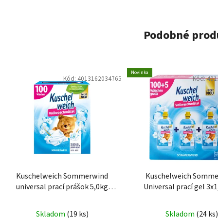
Podobné prod
Novinka
Kód:
4013162034765
Kód:
401
Kuschelweich Sommerwind
Kuschelweich Somme
universal prací prášok 5,0kg
Universal prací gel 3x1
100PD
105PD
Skladom
(19 ks)
Skladom
(24 ks)