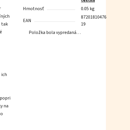
textílií
r
Hmotnosť
0.05 kg
ľných
87201810476
EAN
 tak
19
né
Položka bola vypredaná…
 ich
 popri
ky na
do