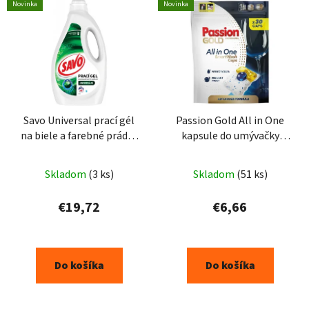
Novinka
Novinka
Savo Universal prací gél
Passion Gold All in One
na biele a farebné prádlo
kapsule do umývačky
2,4L 48PD
riadu 30ks
Skladom
(3 ks)
Skladom
(51 ks)
€19,72
€6,66
Do košíka
Do košíka