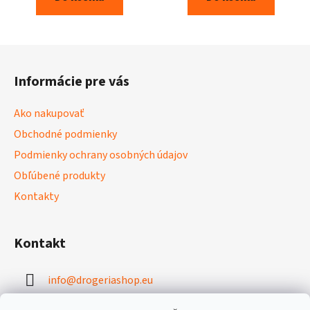
Z
á
Informácie pre vás
p
ä
Ako nakupovať
t
Obchodné podmienky
i
Podmienky ochrany osobných údajov
e
Obľúbené produkty
Kontakty
Kontakt
info
@
drogeriashop.eu