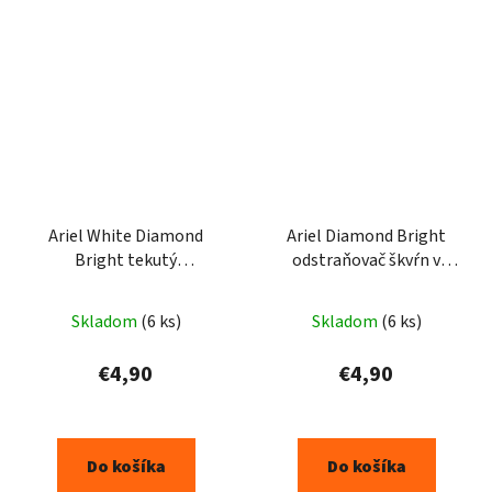
Ariel White Diamond
Ariel Diamond Bright
Bright tekutý
odstraňovač škvŕn v
prostriedok na škvrny
spreji 750ml
950ml
Skladom
(6 ks)
Skladom
(6 ks)
€4,90
€4,90
Do košíka
Do košíka