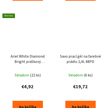
Novinka
Ariel White Diamond
Savo prací gél na farebné
Bright práškový
prádlo 2,4L 48PD
prostriedok na škvrny
500g
Skladom
(22 ks)
Skladom
(6 ks)
€4,92
€19,72
Do košíka
Do košíka