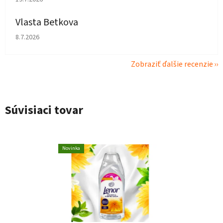
Vlasta Betkova
Hodnotenie obchodu je 4 z 5 hviezdičiek.
8.7.2026
Zobraziť ďalšie recenzie
Súvisiaci tovar
Novinka