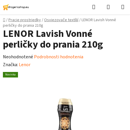
Prejsť
Hľadať
Nákupn
na
košík
obsah
Domov
/
Pracie prostriedky
/
Osviezovače textílií
/
LENOR Lavish Vonné
perličky do prania 210g
LENOR Lavish Vonné
perličky do prania 210g
Priemerné
Neohodnotené
Podrobnosti hodnotenia
hodnotenie
Značka:
Lenor
produktu
Novinka
je
0,0
z
5
hviezdičiek.