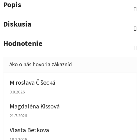
Popis
Diskusia
Hodnotenie
Miroslava Čišecká
Hodnotenie obchodu je 1 z 5 hviezdičiek.
3.8.2026
Magdaléna Kissová
Hodnotenie obchodu je 5 z 5 hviezdičiek.
21.7.2026
Vlasta Betkova
Hodnotenie obchodu je 5 z 5 hviezdičiek.
19.7.2026