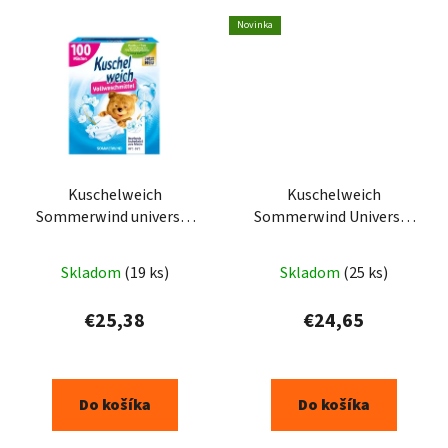
Novinka
Kuschelweich
Kuschelweich
Sommerwind universal
Sommerwind Universal
prací prášok 5,0kg 100PD
prací gel 3x1,925L -
105PD
Skladom
(19 ks)
Skladom
(25 ks)
€25,38
€24,65
Do košíka
Do košíka