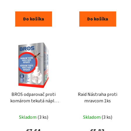
Do košíka
Do košíka
BROS odparovač proti
Raid Nástraha proti
komárom tekutá náplň
mravcom 1ks
40ml
Skladom
(3 ks)
Skladom
(3 ks)