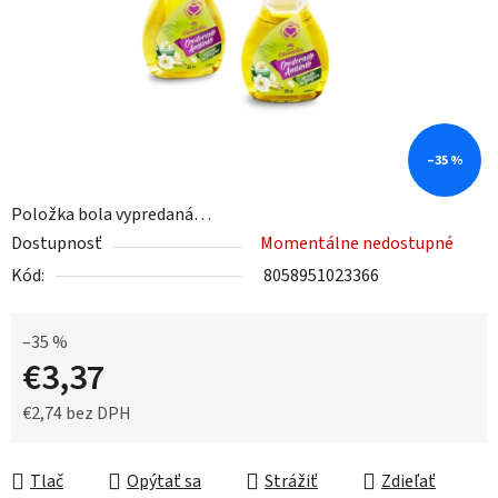
–35 %
Položka bola vypredaná…
Dostupnosť
Momentálne nedostupné
Kód:
8058951023366
–35 %
€3,37
€2,74 bez DPH
Jednotková cena:
Tlač
Opýtať sa
Strážiť
Zdieľať