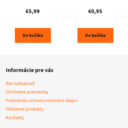
€5,99
€0,95
Do košíka
Do košíka
Z
á
Informácie pre vás
p
ä
Ako nakupovať
t
Obchodné podmienky
i
Podmienky ochrany osobných údajov
e
Obľúbené produkty
Kontakty