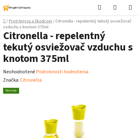
Prejsť
Hľadať
Nákupn
na
košík
obsah
Domov
/
Proti hmyzu a škodcom
/
Citronella - repelentný tekutý osviežovač
vzduchu s knotom 375ml
Citronella - repelentný
tekutý osviežovač vzduchu s
knotom 375ml
Priemerné
Neohodnotené
Podrobnosti hodnotenia
hodnotenie
Značka:
Citronella
produktu
Novinka
je
0,0
z
5
hviezdičiek.