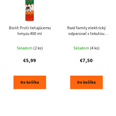
Biolit Proti lietajúcemu
Raid Family elektrický
hmyzu 400 ml
odparovač s tekutou
náplňou 27ml 45 nocí
Skladom
(2 ks)
Skladom
(4 ks)
€5,99
€7,50
Do košíka
Do košíka