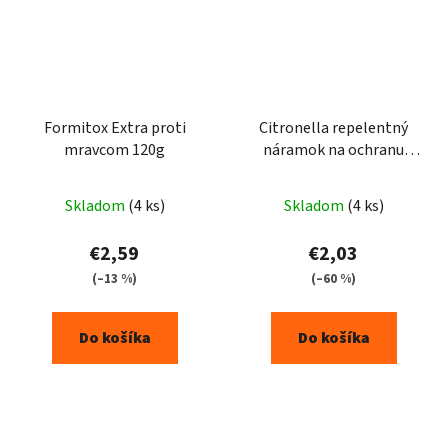
Formitox Extra proti
Citronella repelentný
mravcom 120g
náramok na ochranu
proti hmyzu - 3 ks /-
ruzový
Skladom
(4 ks)
Skladom
(4 ks)
€2,59
€2,03
(–13 %)
(–60 %)
Do košíka
Do košíka