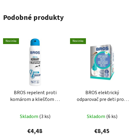
Podobné produkty
Novinka
Novinka
BROS repelent proti
BROS elektrický
komárom a kliešťom 90
odparovač pre deti proti
ml
komárom tekutá náplň
40ml
Skladom
(3 ks)
Skladom
(6 ks)
€4,48
€8,45