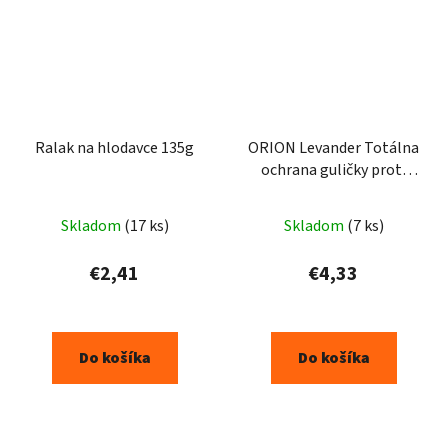
Ralak na hlodavce 135g
ORION Levander Totálna
ochrana guličky proti
moliam 20ks
Skladom
(17 ks)
Skladom
(7 ks)
€2,41
€4,33
Do košíka
Do košíka