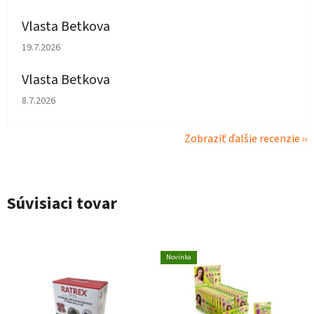
Vlasta Betkova
Hodnotenie obchodu je 5 z 5 hviezdičiek.
19.7.2026
Vlasta Betkova
Hodnotenie obchodu je 4 z 5 hviezdičiek.
8.7.2026
Zobraziť ďalšie recenzie
Súvisiaci tovar
Novinka