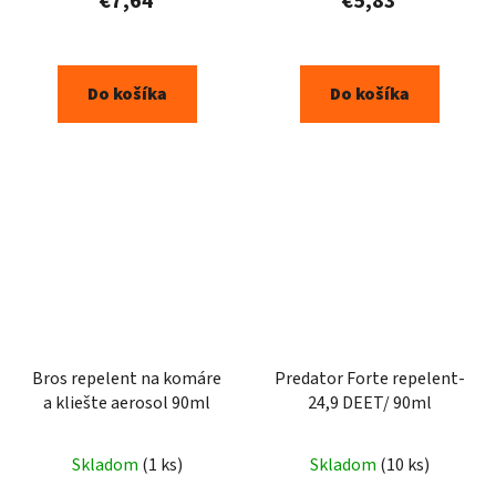
€7,64
€5,83
Do košíka
Do košíka
Bros repelent na komáre
Predator Forte repelent-
a kliešte aerosol 90ml
24,9 DEET/ 90ml
Skladom
(1 ks)
Skladom
(10 ks)