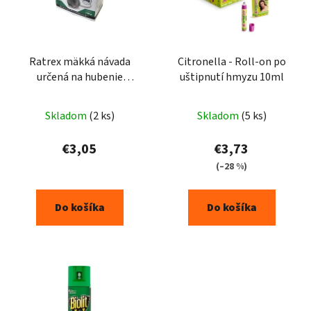
Ratrex mäkká návada
Citronella - Roll-on po
určená na hubenie
uštipnutí hmyzu 10ml
potkanov a myší 150g
Skladom
(2 ks)
Skladom
(5 ks)
€3,05
€3,73
(–28 %)
Do košíka
Do košíka