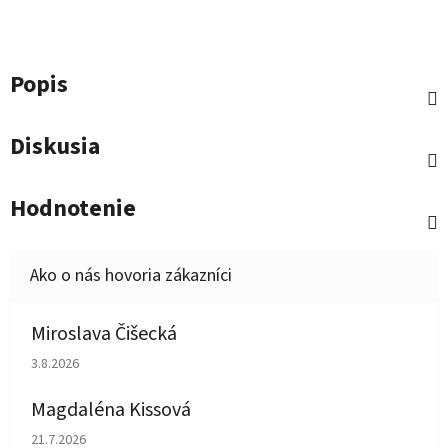
Popis
Diskusia
Hodnotenie
Miroslava Čišecká
Hodnotenie obchodu je 1 z 5 hviezdičiek.
3.8.2026
Magdaléna Kissová
Hodnotenie obchodu je 5 z 5 hviezdičiek.
21.7.2026