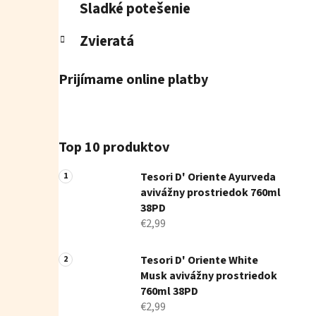
Sladké potešenie
Zvieratá
Prijímame online platby
Top 10 produktov
Tesori D' Oriente Ayurveda
avivážny prostriedok 760ml
38PD
€2,99
Tesori D' Oriente White
Musk avivážny prostriedok
760ml 38PD
€2,99