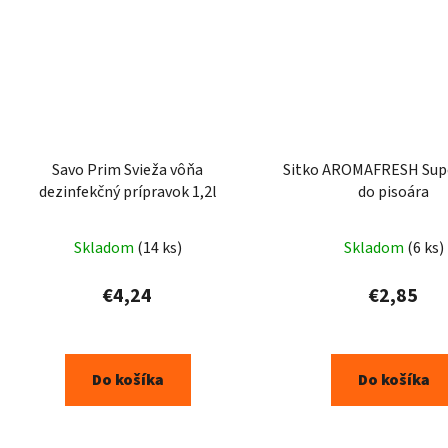
Savo Prim Svieža vôňa
Sitko AROMAFRESH Super Citrus
dezinfekčný prípravok 1,2l
do pisoára
Skladom
(14 ks)
Skladom
(6 ks)
€4,24
€2,85
Do košíka
Do košíka