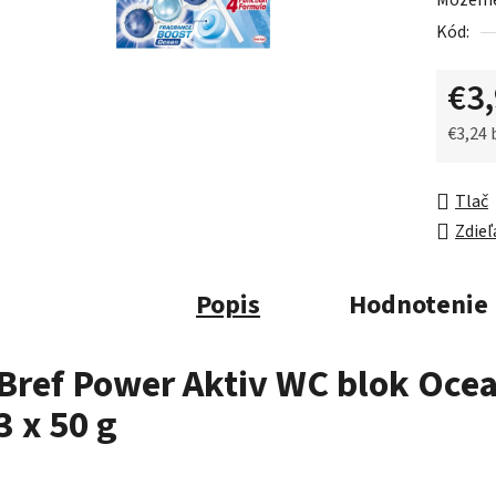
Môžeme 
0,0
Kód:
z
5
€3
hviezdič
€3,24
Jednot
Tlač
Zdieľ
Popis
Hodnotenie
Bref Power Aktiv WC blok Oce
3 x 50 g