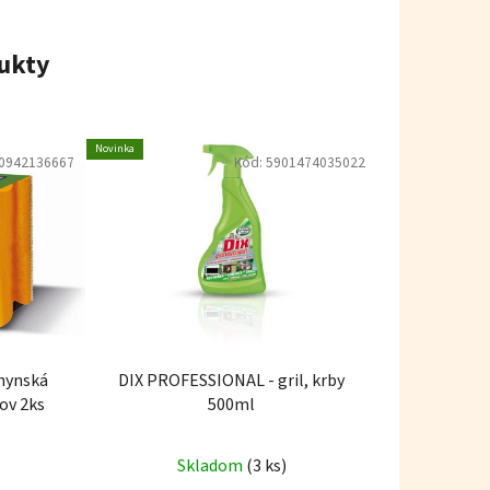
ukty
Novinka
0942136667
Kód:
5901474035022
chynská
DIX PROFESSIONAL - gril, krby
ov 2ks
500ml
Skladom
(3 ks)