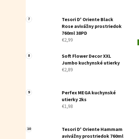
Tesori D' Oriente Black
Rose avivážny prostriedok
760ml 38PD
€2,99
Soft Flower Decor XXL
Jumbo kuchynské utierky
€2,89
Perfex MEGA kuchynské
utierky 2ks
€1,98
Tesori D' Oriente Hammam
avivážny prostriedok 760ml