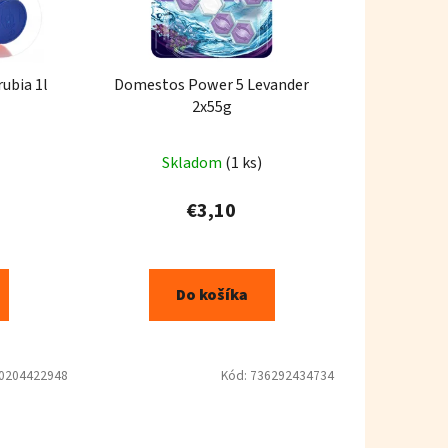
rubia 1l
Domestos Power 5 Levander
2x55g
Skladom
(1 ks)
€3,10
Do košíka
0204422948
Kód:
736292434734