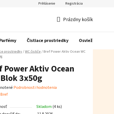
Prihlásenie
Registrácia
Prázdny košík
Nákupný
košík
Parfémy
Čistiace prostriedky
Osviežovače vzd
ace prostriedky
/
WC čističe
/
Bref Power Aktiv Ocean WC
0g
f Power Aktiv Ocean
Blok 3x50g
rné
notené
Podrobnosti hodnotenia
enie
:
Bref
tu
nosť
Skladom
(4 ks)