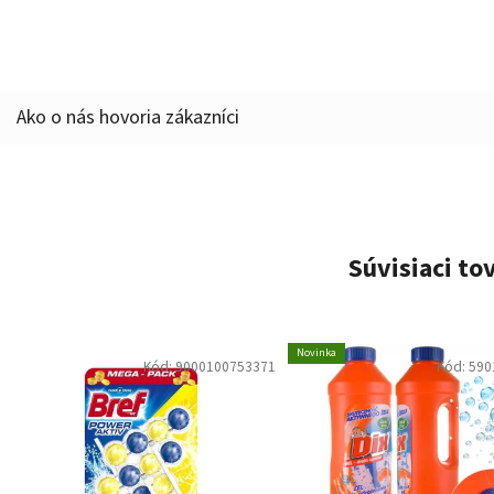
Súvisiaci to
Novinka
Kód:
9000100753371
Kód:
590