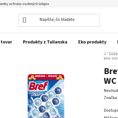
enky ochrany osobných údajov
Obľúbené produkty
Kontakty
 tovar
Produkty z Talianska
Eko produkty
Domov
/
Čisti
Blok 3x5
Bre
WC 
Prieme
Neohod
hodnot
Značka
produk
Dostup
je