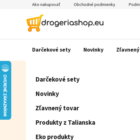
Prejsť
Ako nakupovať
Obchodné podmienky
Podmi
na
obsah
Darčekové sety
Novinky
Zľavnený
B
K
Preskočiť
Darčekové sety
a
o
kategórie
t
č
Novinky
e
n
g
ý
Zľavnený tovar
ó
p
r
Produkty z Talianska
a
i
e
n
Eko produkty