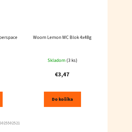
yperspace
Woom Lemon WC Blok 4x48g
Skladom
(3 ks)
€3,47
Do košíka
5025502521