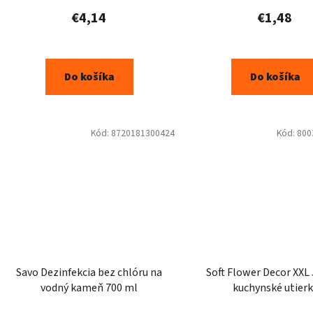
€4,14
€1,48
Do košíka
Do košíka
Kód:
8720181300424
Kód:
800
Savo Dezinfekcia bez chlóru na
Soft Flower Decor XX
vodný kameň 700 ml
kuchynské utierk