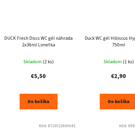
DUCK Fresh Discs WC gél náhrada
Duck WC gél Hibiscus H
2x36ml Limetka
750ml
Skladom
(2 ks)
Skladom
(1 ks)
€5,50
€2,90
Do košíka
Do košíka
Kód:
8710522605042
Kód:
858