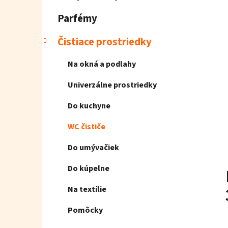
e
l
Parfémy
Čistiace prostriedky
Na okná a podlahy
Univerzálne prostriedky
Do kuchyne
WC čističe
Do umývačiek
Do kúpeľne
Na textílie
Pomôcky