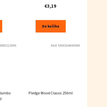
€3,19
Do košíka
3885213000
Kód:
5000204690088
L Jumbo
Pledge Wood Classic 250ml
y