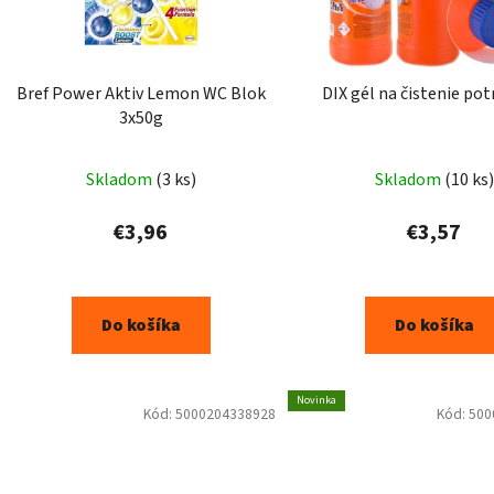
Bref Power Aktiv Lemon WC Blok
DIX gél na čistenie pot
3x50g
Skladom
(3 ks)
Skladom
(10 ks)
€3,96
€3,57
Do košíka
Do košíka
Novinka
Kód:
5000204338928
Kód:
500