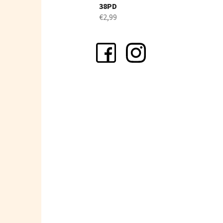
38PD
€2,99