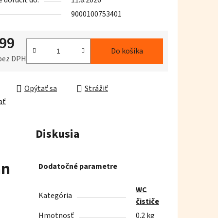
doručiť do:
11.8.2026
9000100753401
,99
iek.
Do košíka
 bez DPH
ková cena:
Opýtať sa
Strážiť
ať
Diskusia
an
Dodatočné parametre
WC
Kategória
čističe
Hmotnosť
0.2 kg