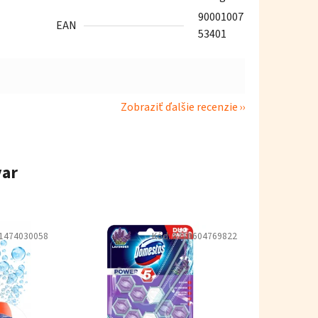
90001007
EAN
53401
Zobraziť ďalšie recenzie
var
1474030058
Kód:
8710604769822