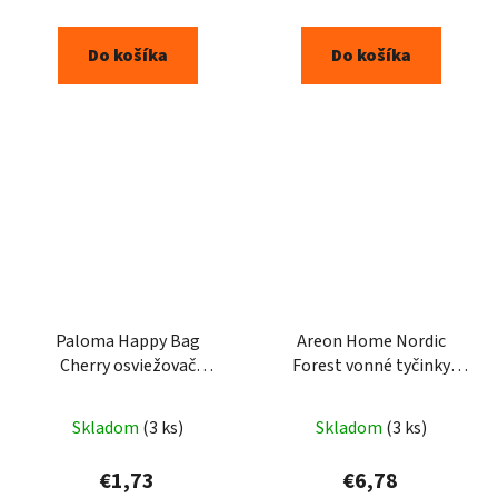
Do košíka
Do košíka
Paloma Happy Bag
Areon Home Nordic
Cherry osviežovač
Forest vonné tyčinky
vzduchu do auta 15g
85ml
Skladom
(3 ks)
Skladom
(3 ks)
€1,73
€6,78