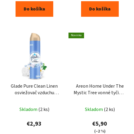
Do košíka
Do košíka
Novinka
Glade Pure Clean Linen
Areon Home Under The
osviežovač vzduchu
Mystic Tree vonné tyčinky
300ml
50ml
Skladom
(2 ks)
Skladom
(2 ks)
€2,93
€5,90
(–2 %)