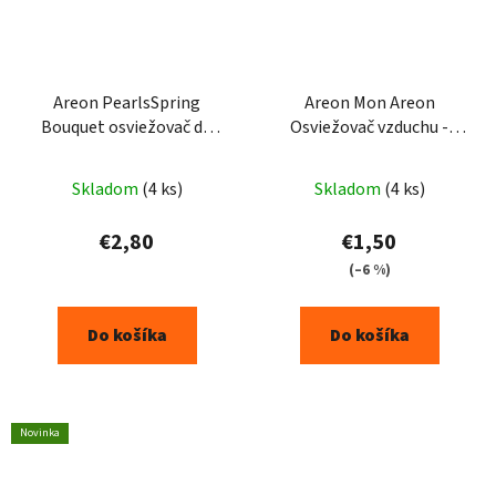
Areon PearlsSpring
Areon Mon Areon
Bouquet osviežovač do
Osviežovač vzduchu -
auta 25g
Watermelon
Skladom
(4 ks)
Skladom
(4 ks)
€2,80
€1,50
(–6 %)
Do košíka
Do košíka
Novinka