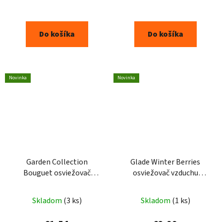
Do košíka
Do košíka
Novinka
Novinka
Garden Collection
Glade Winter Berries
Bouguet osviežovač
osviežovač vzduchu
vzduchu 300ml
300ml
Skladom
(3 ks)
Skladom
(1 ks)