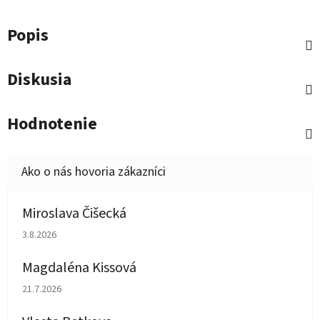
Popis
Diskusia
Hodnotenie
Miroslava Čišecká
Hodnotenie obchodu je 1 z 5 hviezdičiek.
3.8.2026
Magdaléna Kissová
Hodnotenie obchodu je 5 z 5 hviezdičiek.
21.7.2026