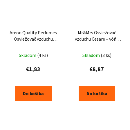
Areon Quality Perfumes
Mr&Mrs Osviežovač
Osviežovač vzduchu
vzduchu Cesare – vôňa
OSMANTHUS
Vanilla
Skladom
(4 ks)
Skladom
(3 ks)
€1,83
€8,87
Do košíka
Do košíka