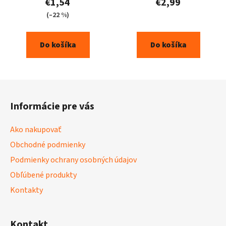
€1,54
€2,99
(–22 %)
Do košíka
Do košíka
Z
á
Informácie pre vás
p
ä
Ako nakupovať
t
Obchodné podmienky
i
Podmienky ochrany osobných údajov
e
Obľúbené produkty
Kontakty
Kontakt