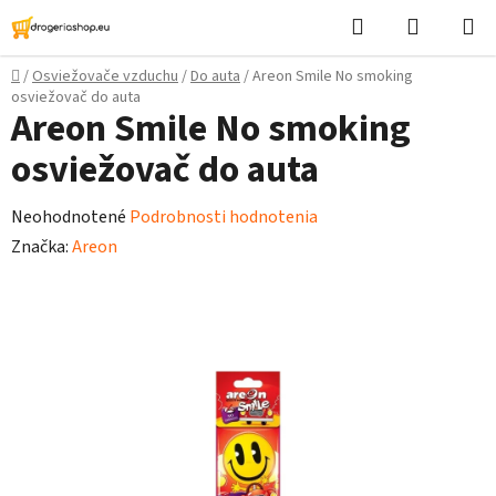
Prejsť
Hľadať
Nákupn
na
košík
obsah
Domov
/
Osviežovače vzduchu
/
Do auta
/
Areon Smile No smoking
osviežovač do auta
Areon Smile No smoking
osviežovač do auta
Priemerné
Neohodnotené
Podrobnosti hodnotenia
hodnotenie
Značka:
Areon
produktu
je
0,0
z
5
hviezdičiek.