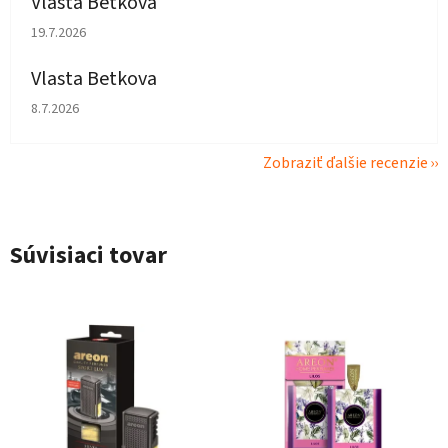
Vlasta Betkova
Hodnotenie obchodu je 5 z 5 hviezdičiek.
19.7.2026
Vlasta Betkova
Hodnotenie obchodu je 4 z 5 hviezdičiek.
8.7.2026
Zobraziť ďalšie recenzie
Súvisiaci tovar