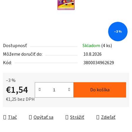
–3 %
Dostupnosť
Skladom
(4 ks)
Môžeme doručiť do:
10.8.2026
Kód:
3800034962629
–3 %
€1,54
Do košíka
€1,25 bez DPH
Jednotková cena:
Tlač
Opýtať sa
Strážiť
Zdieľať