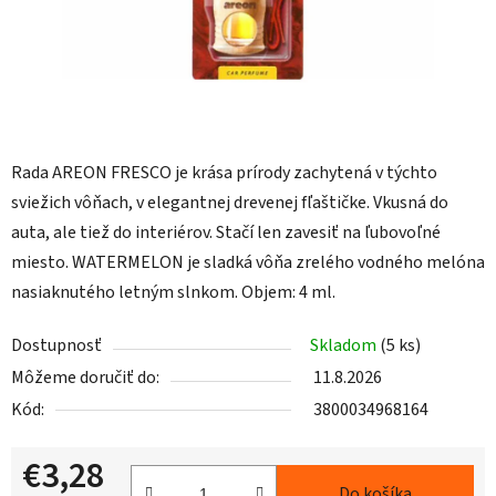
Rada AREON FRESCO je krása prírody zachytená v týchto
sviežich vôňach, v elegantnej drevenej fľaštičke. Vkusná do
auta, ale tiež do interiérov. Stačí len zavesiť na ľubovoľné
miesto. WATERMELON je sladká vôňa zrelého vodného melóna
nasiaknutého letným slnkom. Objem: 4 ml.
Dostupnosť
Skladom
(5 ks)
Môžeme doručiť do:
11.8.2026
Kód:
3800034968164
€3,28
Do košíka