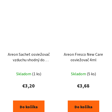
Areon Sachet osviežovač
Areon Fresco New Care
vzduchu vhodný do
osviežovač 4ml
šatníkov, Lilos 1ks
Skladom
(1 ks)
Skladom
(5 ks)
€3,20
€3,68
Do košíka
Do košíka