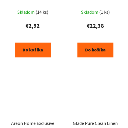
osviežovač vzduchu
tyčinky 150ml
300ml
Skladom
(14 ks)
Skladom
(1 ks)
€2,92
€22,38
Do košíka
Do košíka
Areon Home Exclusive
Glade Pure Clean Linen