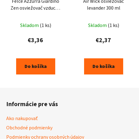
Felce Azzurra Giardino
Air Wick osviežovač
Zen osviežovač vzduchu
levander 300 ml
250ml
Skladom
(1 ks)
Skladom
(1 ks)
€3,36
€2,37
Do košíka
Do košíka
Z
á
Informácie pre vás
p
ä
Ako nakupovať
t
Obchodné podmienky
i
Podmienky ochrany osobných údajov