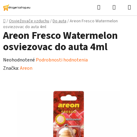
Prejsť
Hľadať
Nákupn
na
košík
obsah
Domov
/
Osviežovače vzduchu
/
Do auta
/
Areon Fresco Watermelon
osviezovac do auta 4ml
Areon Fresco Watermelon
osviezovac do auta 4ml
Priemerné
Neohodnotené
Podrobnosti hodnotenia
hodnotenie
Značka:
Areon
produktu
je
0,0
z
5
hviezdičiek.