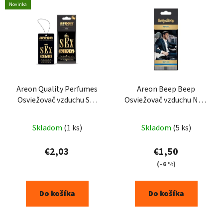
Novinka
Areon Quality Perfumes
Areon Beep Beep
Osviežovač vzduchu Sex
Osviežovač vzduchu New
King
Car
Skladom
(1 ks)
Skladom
(5 ks)
€2,03
€1,50
(–6 %)
Do košíka
Do košíka