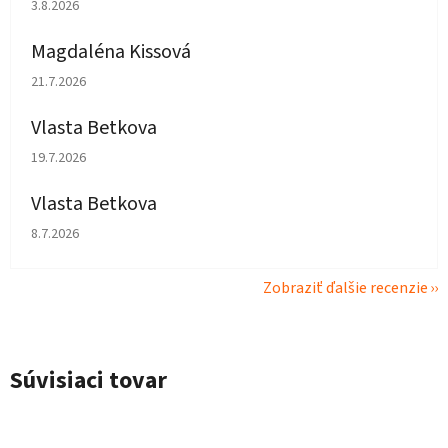
Hodnotenie obchodu je 1 z 5 hviezdičiek.
3.8.2026
Magdaléna Kissová
Hodnotenie obchodu je 5 z 5 hviezdičiek.
21.7.2026
Vlasta Betkova
Hodnotenie obchodu je 5 z 5 hviezdičiek.
19.7.2026
Vlasta Betkova
Hodnotenie obchodu je 4 z 5 hviezdičiek.
8.7.2026
Zobraziť ďalšie recenzie
Súvisiaci tovar