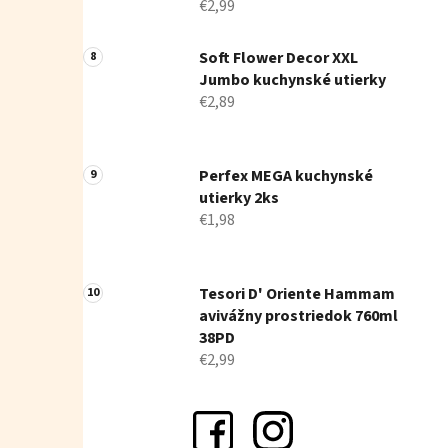
€2,99
Soft Flower Decor XXL
Jumbo kuchynské utierky
€2,89
Perfex MEGA kuchynské
utierky 2ks
€1,98
Tesori D' Oriente Hammam
avivážny prostriedok 760ml
38PD
€2,99