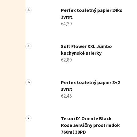
Perfex toaletný papier 24ks
3vrst.
€4,39
Soft Flower XXL Jumbo
kuchynské utierky
€2,89
Perfex toaletný papier 8+2
3vrst
€2,45
Tesori D' Oriente Black
Rose avivážny prostriedok
760ml 38PD