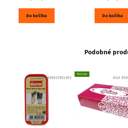
Do košíka
Do košíka
Podobné prod
Novinka
Kód:
8698623901402
Kód:
858