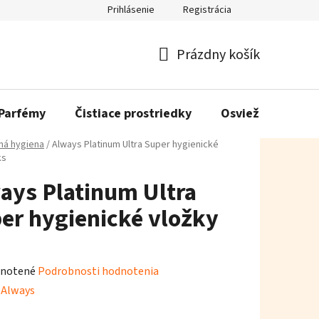
Prihlásenie
Registrácia
Prázdny košík
Nákupný
košík
Parfémy
Čistiace prostriedky
Osviežovače vzd
á hygiena
/
Always Platinum Ultra Super hygienické
ks
ays Platinum Ultra
er hygienické vložky
rné
notené
Podrobnosti hodnotenia
enie
:
Always
tu