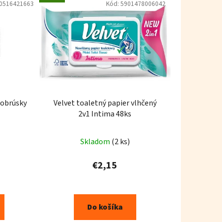
0516421663
Kód:
5901478006042
 obrúsky
Velvet toaletný papier vlhčený
2v1 Intima 48ks
Skladom
(2 ks)
€2,15
Do košíka