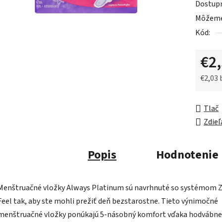
Dostup
je
Môžeme 
0,0
Kód:
z
5
€2
hviezdič
€2,03
Jednot
Tlač
Zdieľ
Popis
Hodnotenie
Menštruačné vložky Always Platinum sú navrhnuté so systémom 
Feel tak, aby ste mohli prežiť deň bezstarostne. Tieto výnimočné
menštruačné vložky ponúkajú 5-násobný komfort vďaka hodvábne