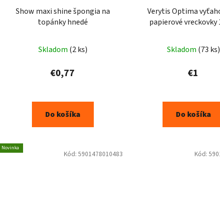
Show maxi shine špongia na
Verytis Optima vyťah
topánky hnedé
papierové vreckovky 
Skladom
(2 ks)
Skladom
(73 ks)
€0,77
€1
Do košíka
Do košíka
Novinka
Kód:
5901478010483
Kód:
590