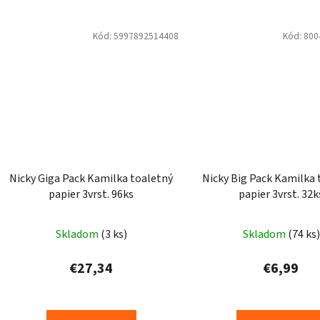
Kód:
5997892514408
Kód:
800
Nicky Giga Pack Kamilka toaletný
Nicky Big Pack Kamilka 
papier 3vrst. 96ks
papier 3vrst. 32k
Priemerné
Prieme
Skladom
(3 ks)
Skladom
(74 ks)
hodnotenie
hodnot
produktu
produk
€27,34
€6,99
je
je
5,0
5,0
z
z