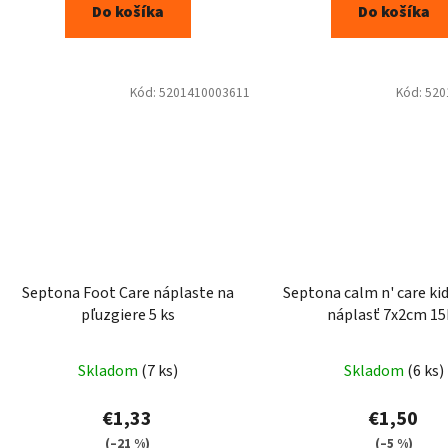
Do košíka
Do košíka
5
5
hviezdičiek.
hviezdič
Kód:
5201410003611
Kód:
520
Septona Foot Care náplaste na
Septona calm n' care ki
pľuzgiere 5 ks
náplasť 7x2cm 15
Skladom
(7 ks)
Skladom
(6 ks)
€1,33
€1,50
(–21 %)
(–5 %)