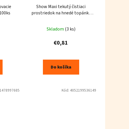
ovacie
Show Maxi tekutý čistiaci
100ks
prostriedok na hnedé topánky
75ml
Skladom
(3 ks)
€0,81
Do košíka
1478997685
Kód:
4052199536149