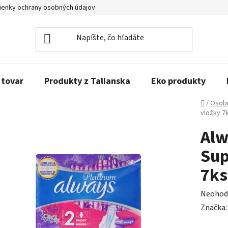
enky ochrany osobných údajov
Obľúbené produkty
Kontakty
 tovar
Produkty z Talianska
Eko produkty
Domov
/
Osobn
vložky 7
Alw
Sup
7ks
Prieme
Neohod
hodnot
Značka
produk