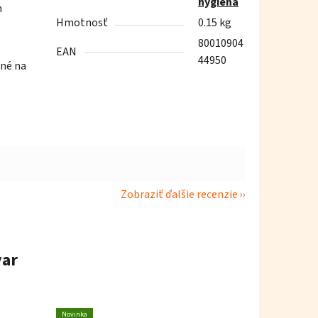
hygiena
m
Hmotnosť
0.15 kg
80010904
EAN
44950
ané na
Zobraziť ďalšie recenzie
var
Novinka