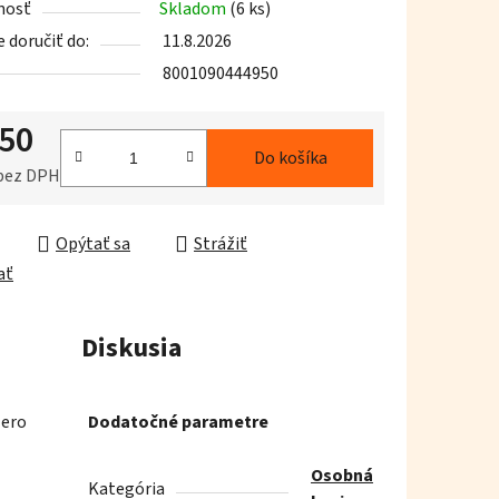
nosť
Skladom
(6 ks)
doručiť do:
11.8.2026
8001090444950
,50
iek.
Do košíka
 bez DPH
ková cena:
Opýtať sa
Strážiť
ať
Diskusia
Zero
Dodatočné parametre
Osobná
Kategória