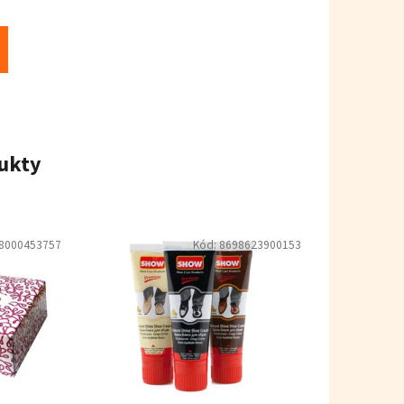
ukty
8000453757
Kód:
8698623900153