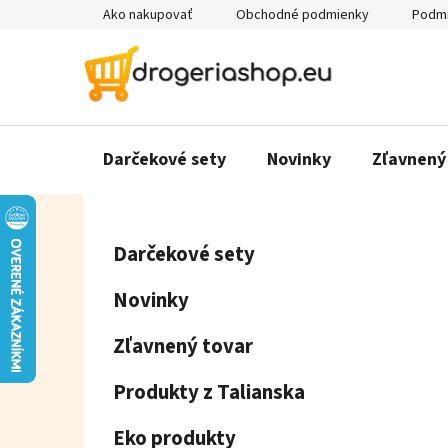
Prejsť
Ako nakupovať
Obchodné podmienky
Podmi
na
obsah
Darčekové sety
Novinky
Zľavnený
B
K
Preskočiť
Darčekové sety
a
o
kategórie
t
č
Novinky
e
n
g
ý
Zľavnený tovar
ó
p
r
Produkty z Talianska
a
i
e
n
Eko produkty