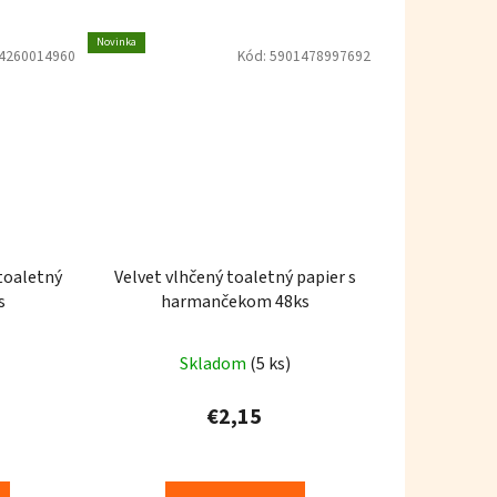
Novinka
4260014960
Kód:
5901478997692
toaletný
Velvet vlhčený toaletný papier s
s
harmančekom 48ks
rné
Skladom
(5 ks)
enie
tu
€2,15