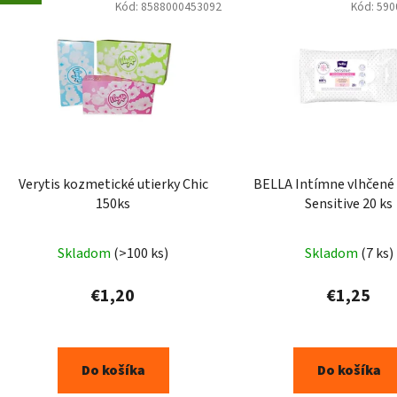
Kód:
8588000453092
Kód:
590
Verytis kozmetické utierky Chic
BELLA Intímne vlhčené
150ks
Sensitive 20 ks
Skladom
(>100 ks)
Skladom
(7 ks)
€1,20
€1,25
Do košíka
Do košíka