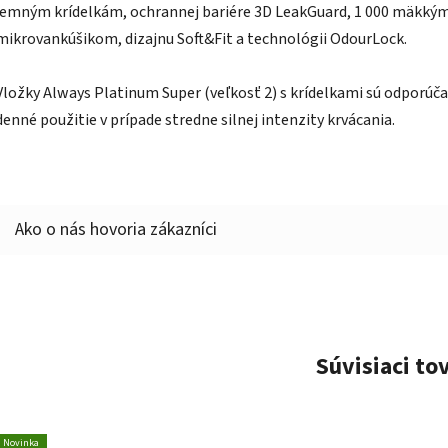
jemným krídelkám, ochrannej bariére 3D LeakGuard, 1 000 mäkký
mikrovankúšikom, dizajnu Soft&Fit a technológii OdourLock.
Vložky Always Platinum Super (veľkosť 2) s krídelkami sú odporúč
denné použitie v prípade stredne silnej intenzity krvácania.
Súvisiaci to
Novinka