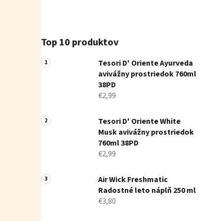
Top 10 produktov
Tesori D' Oriente Ayurveda
avivážny prostriedok 760ml
38PD
€2,99
Tesori D' Oriente White
Musk avivážny prostriedok
760ml 38PD
€2,99
Air Wick Freshmatic
Radostné leto náplň 250 ml
€3,80