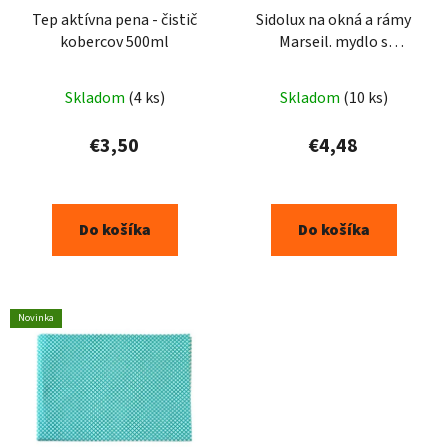
Tep aktívna pena - čistič
Sidolux na okná a rámy
kobercov 500ml
Marseil. mydlo s
levanduľou 1000ml
Skladom
(4 ks)
Skladom
(10 ks)
€3,50
€4,48
Do košíka
Do košíka
Novinka