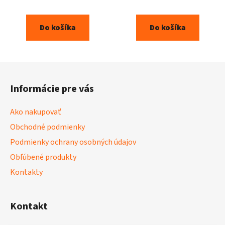
Do košíka
Do košíka
Z
á
Informácie pre vás
p
ä
Ako nakupovať
t
Obchodné podmienky
i
Podmienky ochrany osobných údajov
e
Obľúbené produkty
Kontakty
Kontakt