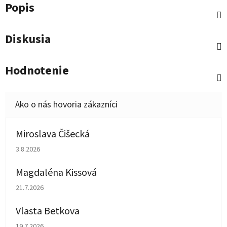
Popis
Diskusia
Hodnotenie
Miroslava Čišecká
Hodnotenie obchodu je 1 z 5 hviezdičiek.
3.8.2026
Magdaléna Kissová
Hodnotenie obchodu je 5 z 5 hviezdičiek.
21.7.2026
Vlasta Betkova
Hodnotenie obchodu je 5 z 5 hviezdičiek.
19.7.2026