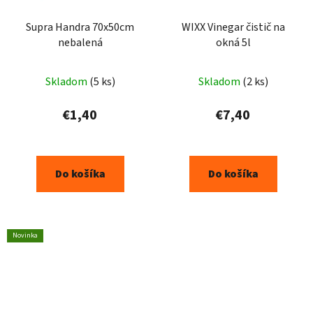
Supra Handra 70x50cm
WIXX Vinegar čistič na
nebalená
okná 5l
Skladom
(5 ks)
Skladom
(2 ks)
€1,40
€7,40
Do košíka
Do košíka
Novinka