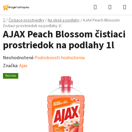
Prejsť
Hľadať
Nákupn
na
košík
obsah
Domov
/
Čistiace prostriedky
/
Na okná a podlahy
/
AJAX Peach Blossom
čistiaci prostriedok na podlahy 1l
AJAX Peach Blossom čistiaci
prostriedok na podlahy 1l
Priemerné
Neohodnotené
Podrobnosti hodnotenia
hodnotenie
Značka:
Ajax
produktu
Novinka
je
0,0
z
5
hviezdičiek.