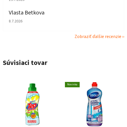
Vlasta Betkova
Hodnotenie obchodu je 4 z 5 hviezdičiek.
8.7.2026
Zobraziť ďalšie recenzie
Súvisiaci tovar
Novinka