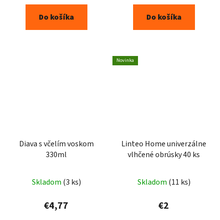
Do košíka
Do košíka
Novinka
Diava s včelím voskom
Linteo Home univerzálne
330ml
vlhčené obrúsky 40 ks
Skladom
(3 ks)
Skladom
(11 ks)
€4,77
€2