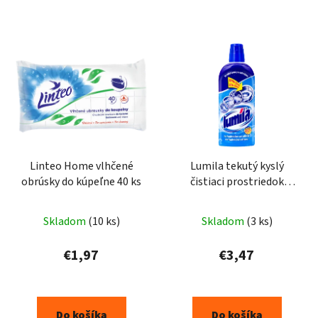
Linteo Home vlhčené
Lumila tekutý kyslý
obrúsky do kúpeľne 40 ks
čistiaci prostriedok
500ml
Skladom
(10 ks)
Skladom
(3 ks)
€1,97
€3,47
Do košíka
Do košíka