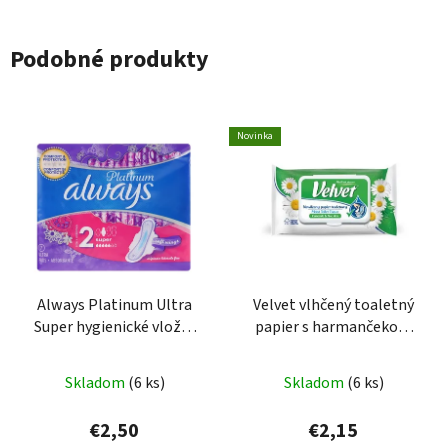
Podobné produkty
Novinka
Always Platinum Ultra
Velvet vlhčený toaletný
Super hygienické vložky
papier s harmančekom
7ks
48ks
Skladom
(6 ks)
Skladom
(6 ks)
€2,50
€2,15