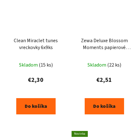
Clean Miraclet tunes
Zewa Deluxe Blossom
vreckovky 6x9ks
Moments papierové
hygienické vreckovky 10 x
10 ks
Skladom
(15 ks)
Skladom
(22 ks)
€2,30
€2,51
Do košíka
Do košíka
Novinka