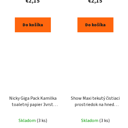
€2,15
€2,15
Do košíka
Do košíka
Nicky Giga Pack Kamilka
Show Maxi tekutý čistiaci
toaletný papier 3vrst.
prostriedok na hnedé
96ks
topánky 75ml
Priemerné
Skladom
(3 ks)
Skladom
(3 ks)
hodnotenie