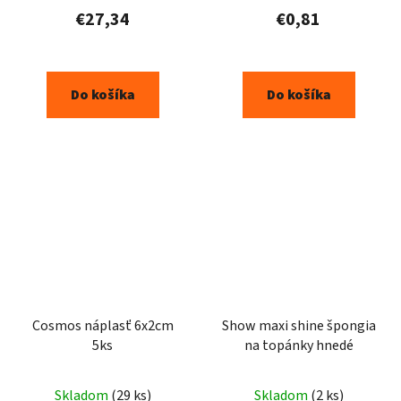
produktu
€27,34
€0,81
je
5,0
z
Do košíka
Do košíka
5
hviezdičiek.
Cosmos náplasť 6x2cm
Show maxi shine špongia
5ks
na topánky hnedé
Skladom
(29 ks)
Skladom
(2 ks)