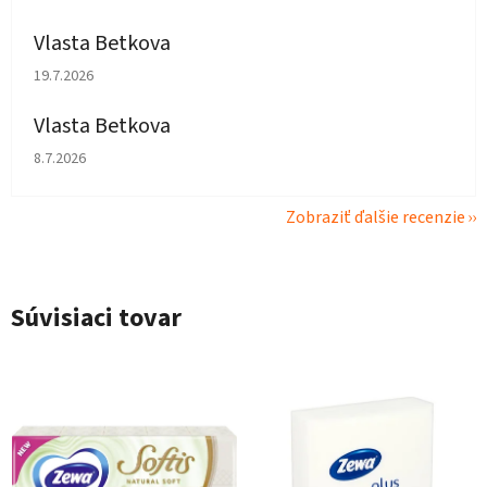
Vlasta Betkova
Hodnotenie obchodu je 5 z 5 hviezdičiek.
19.7.2026
Vlasta Betkova
Hodnotenie obchodu je 4 z 5 hviezdičiek.
8.7.2026
Zobraziť ďalšie recenzie
Súvisiaci tovar