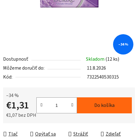
–34 %
Dostupnosť
Skladom
(12 ks)
Môžeme doručiť do:
11.8.2026
Kód:
7322540530315
–34 %
€1,31
Do košíka
€1,07 bez DPH
Jednotková cena:
Tlač
Opýtať sa
Strážiť
Zdieľať