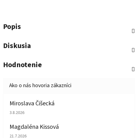
Popis
Diskusia
Hodnotenie
Miroslava Čišecká
Hodnotenie obchodu je 1 z 5 hviezdičiek.
3.8.2026
Magdaléna Kissová
Hodnotenie obchodu je 5 z 5 hviezdičiek.
21.7.2026