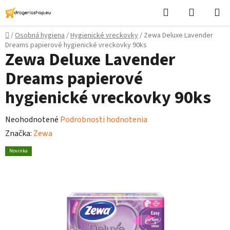
Prejsť
Hľadať
Nákupn
na
košík
obsah
Domov
/
Osobná hygiena
/
Hygienické vreckovky
/
Zewa Deluxe Lavender
Dreams papierové hygienické vreckovky 90ks
Zewa Deluxe Lavender
Dreams papierové
hygienické vreckovky 90ks
Priemerné
Neohodnotené
Podrobnosti hodnotenia
hodnotenie
Značka:
Zewa
produktu
Novinka
je
0,0
z
5
hviezdičiek.