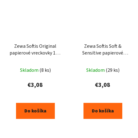
Zewa Softis Original
Zewa Softis Soft &
papierové vreckovky 10 x
Sensitive papierové
9 ks
vreckovky 4vrstvové 80ks
Skladom
(8 ks)
Skladom
(29 ks)
€3,08
€3,08
Do košíka
Do košíka