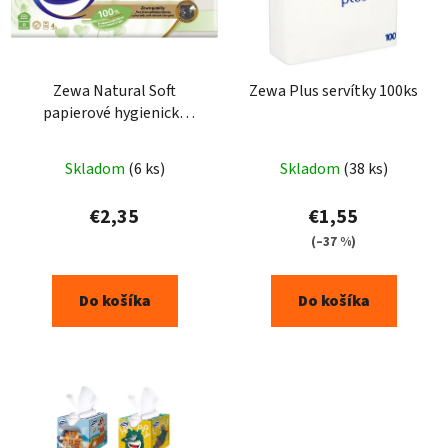
Zewa Natural Soft
Zewa Plus servítky 100ks
papierové hygienické
vreckovky 10 x 9 ks
Skladom
(6 ks)
Skladom
(38 ks)
€2,35
€1,55
(–37 %)
Do košíka
Do košíka