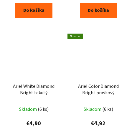
Do košíka
Do košíka
Novinka
Ariel White Diamond
Ariel Color Diamond
Bright tekutý
Bright práškový
prostriedok na škvrny
prostriedok na škvrny
950ml
500g
Skladom
(6 ks)
Skladom
(6 ks)
€4,90
€4,92