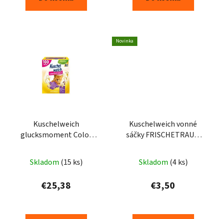
Novinka
Kuschelweich
Kuschelweich vonné
glucksmoment Color
sáčky FRISCHETRAUM
prací prášok 5,0kg 100PD
3ks - modré
Skladom
(15 ks)
Skladom
(4 ks)
€25,38
€3,50