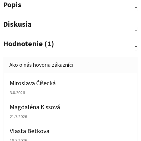
Popis
Diskusia
Hodnotenie (1)
Miroslava Čišecká
Hodnotenie obchodu je 1 z 5 hviezdičiek.
3.8.2026
Magdaléna Kissová
Hodnotenie obchodu je 5 z 5 hviezdičiek.
21.7.2026
Vlasta Betkova
Hodnotenie obchodu je 5 z 5 hviezdičiek.
19.7.2026