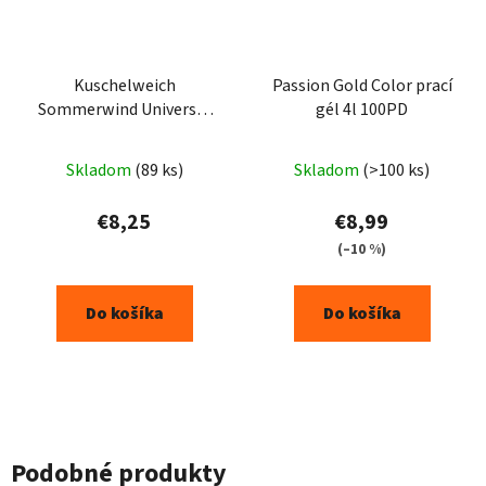
Kuschelweich
Passion Gold Color prací
Sommerwind Universal
gél 4l 100PD
prací gel 1,925L - 35PD
Skladom
(89 ks)
Skladom
(>100 ks)
€8,25
€8,99
(–10 %)
Do košíka
Do košíka
Podobné produkty