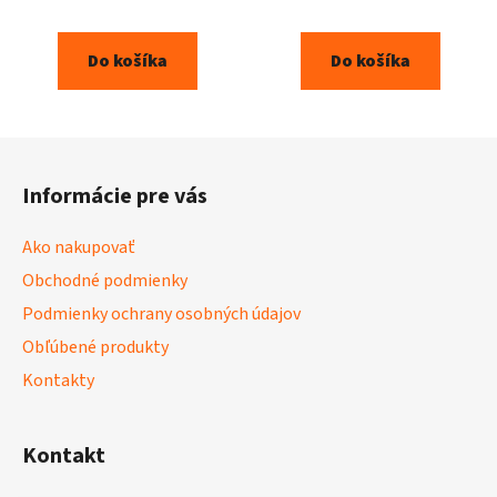
Do košíka
Do košíka
Z
á
Informácie pre vás
p
ä
Ako nakupovať
t
Obchodné podmienky
i
Podmienky ochrany osobných údajov
e
Obľúbené produkty
Kontakty
Kontakt