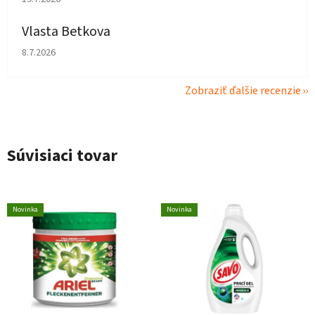
Vlasta Betkova
Hodnotenie obchodu je 4 z 5 hviezdičiek.
8.7.2026
Zobraziť ďalšie recenzie
Súvisiaci tovar
Novinka
Novinka