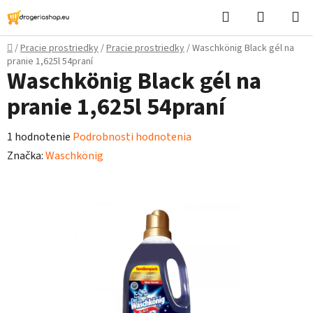
Prejsť
Hľadať
Nákupn
na
košík
obsah
Domov
/
Pracie prostriedky
/
Pracie prostriedky
/
Waschkönig Black gél na
pranie 1,625l 54praní
Waschkönig Black gél na
pranie 1,625l 54praní
Priemerné
1 hodnotenie
Podrobnosti hodnotenia
hodnotenie
Značka:
Waschkönig
produktu
je
5,0
z
5
hviezdičiek.