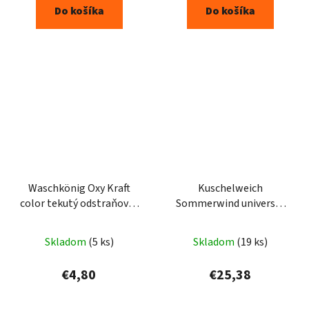
Do košíka
Do košíka
Waschkönig Oxy Kraft
Kuschelweich
color tekutý odstraňovač
Sommerwind universal
škvŕn 1500ml
prací prášok 5,0kg 100PD
Skladom
(5 ks)
Skladom
(19 ks)
€4,80
€25,38