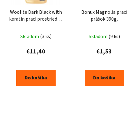
Woolite Dark Black with
Bonux Magnolia prací
keratin prací prostriedok
prášok 390g,
3,6l 60PD
Skladom
(3 ks)
Skladom
(9 ks)
€11,40
€1,53
Do košíka
Do košíka