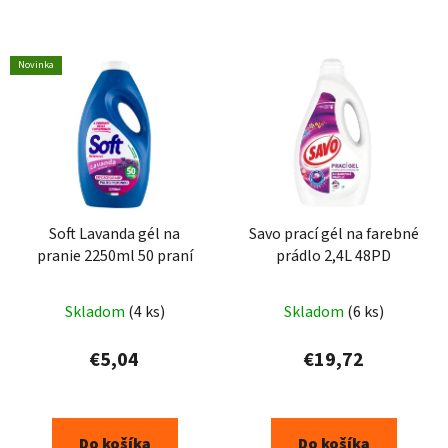
Novinka
Soft Lavanda gél na
Savo prací gél na farebné
pranie 2250ml 50 praní
prádlo 2,4L 48PD
Skladom
(4 ks)
Skladom
(6 ks)
€5,04
€19,72
Do košíka
Do košíka