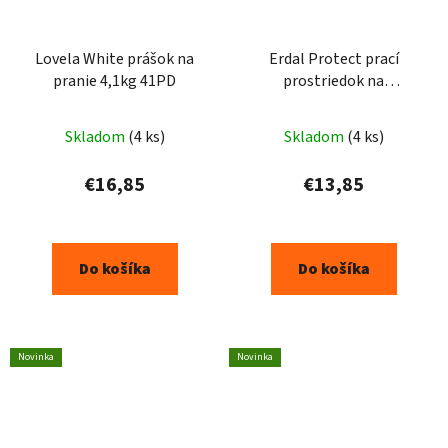
Lovela White prášok na
Erdal Protect prací
pranie 4,1kg 41PD
prostriedok na
vodeodolnú impregnáciu
500 ml
Skladom
(4 ks)
Skladom
(4 ks)
€16,85
€13,85
Do košíka
Do košíka
Novinka
Novinka