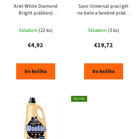
Ariel White Diamond
Savo Universal prací gél
Bright práškový
na biele a farebné prádlo
prostriedok na škvrny
2,4L 48PD
500g
Skladom
(22 ks)
Skladom
(3 ks)
€4,92
€19,72
Do košíka
Do košíka
Novinka