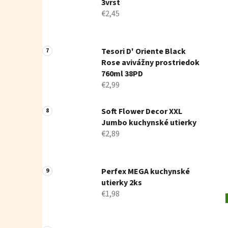
3vrst
€2,45
Tesori D' Oriente Black
Rose avivážny prostriedok
760ml 38PD
€2,99
Soft Flower Decor XXL
Jumbo kuchynské utierky
€2,89
Perfex MEGA kuchynské
utierky 2ks
€1,98