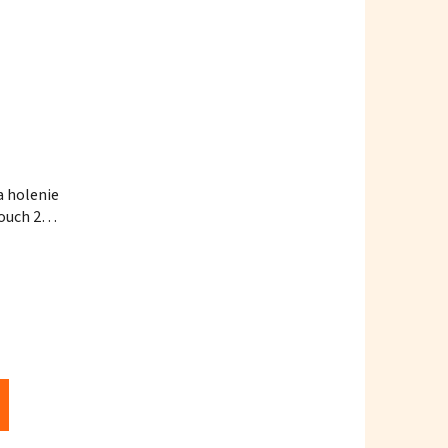
a holenie
ouch 200