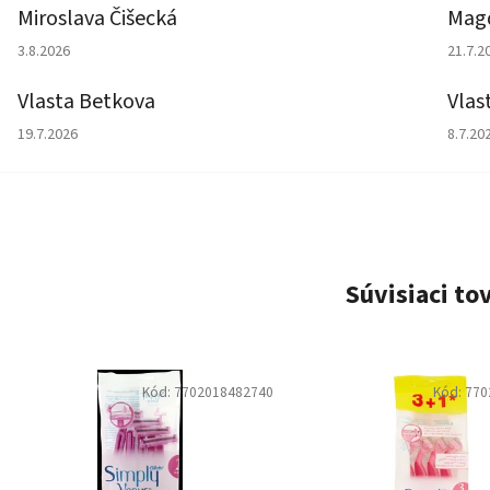
Miroslava Čišecká
Magd
Hodnotenie obchodu je 1 z 5 hviezdičiek.
Hodno
3.8.2026
21.7.2
Vlasta Betkova
Vlas
Hodnotenie obchodu je 5 z 5 hviezdičiek.
Hodno
19.7.2026
8.7.20
Súvisiaci to
Kód:
7702018482740
Kód:
770