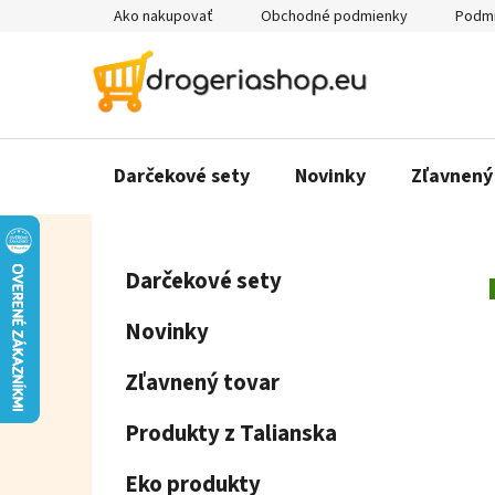
Prejsť
Ako nakupovať
Obchodné podmienky
Podmi
na
obsah
Darčekové sety
Novinky
Zľavnený
B
K
Preskočiť
Darčekové sety
a
o
kategórie
t
č
Novinky
e
n
g
ý
Zľavnený tovar
ó
p
r
Produkty z Talianska
a
i
e
n
Eko produkty