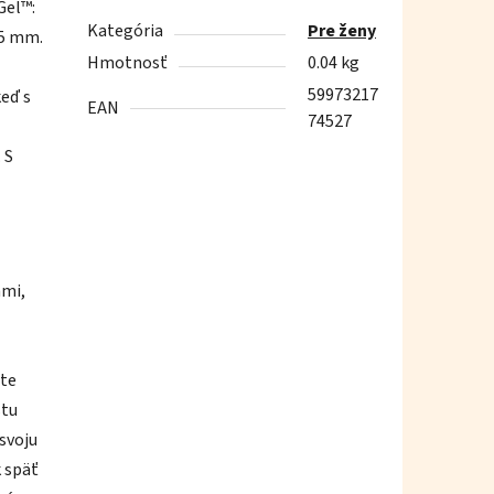
Gel™:
Kategória
Pre ženy
,5 mm.
Hmotnosť
0.04 kg
59973217
keď s
EAN
74527
 S
ami,
žte
stu
 svoju
k späť