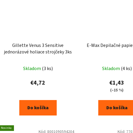
Gillette Venus 3 Sensitive
E-Wax Depilačné papie
jednorázové holiace strojčeky 3ks
Skladom
(3 ks)
Skladom
(4 ks)
€4,72
€1,43
(–15 %)
Do košíka
Do košíka
Novinka
Kód:
8001090594204
Kód:
770