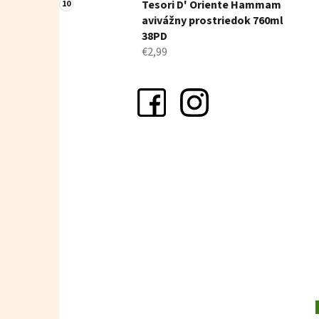
Tesori D' Oriente Hammam
avivážny prostriedok 760ml
38PD
€2,99