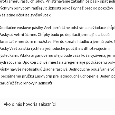
proti smeru rastu chĺpkov. Pri strhávanie zatiahnite pásik späť je
rýchlym pohybom radšej v blízkosti pokožky než preč od pokožky.
Následne očistite zvyšný vosk.
Depilačné voskové pásiky Veet perfektne odstránia nežiaduce chĺp
Pásky sú veľmi účinné. Chĺpky budú po depilácii jemnejšie a budú
dorastať v menšom množstve. Pre dokonale hladkú a jemnú pokož
Pásky Veet zaistia rýchle a jednoduché použitie s dlhotrvajúcimi
výsledkami. Vďaka arganovému oleju bude vaša koža vyživená, jem
hydratovaná. Upokojí citlivé miesta a zregeneruje podráždenú pok
Pásky navyše neobsahujú žiadne farbivá. Jednoduché používanie v
špeciálnemu prúžku Easy Strip pre jednoduché uchopenie. Jeden p
zaručí až štvordňový hladkosť!