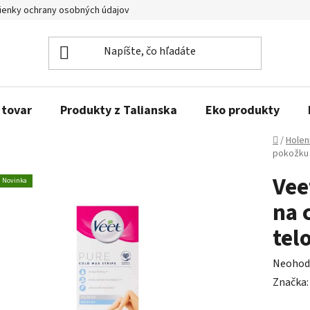
enky ochrany osobných údajov
Obľúbené produkty
Kontakty
 tovar
Produkty z Talianska
Eko produkty
Domov
/
Holen
pokožku 
Vee
Novinka
na 
tel
Prieme
Neohod
hodnot
Značka
produk