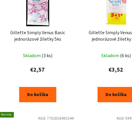
Gillette Simply Venus Basic
Gillette Simply Venus
jednorázové žiletky 5ks
jednorázové žiletky
3čepielkové
Skladom
(3 ks)
Skladom
(6 ks)
€2,57
€3,52
Do košíka
Do košíka
Novinka
Kód:
7702018491544
Kód:
599