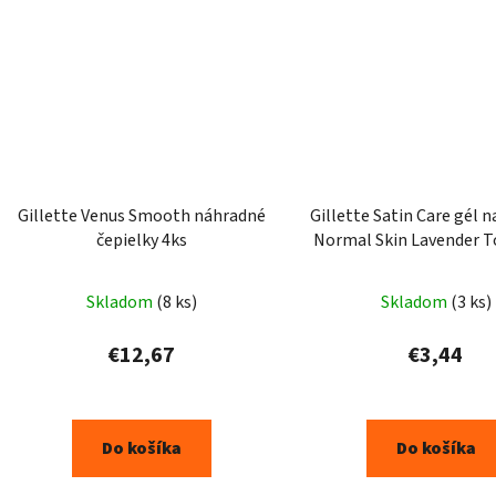
Gillette Venus Smooth náhradné
Gillette Satin Care gél n
čepielky 4ks
Normal Skin Lavender T
ml
Skladom
(8 ks)
Skladom
(3 ks)
€12,67
€3,44
Do košíka
Do košíka