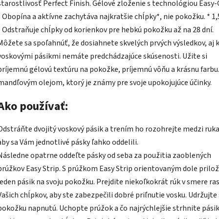
starostlivosť Perfect Finish. Gélové zloženie s technológiou Easy-
- Obopína a aktívne zachytáva najkratšie chĺpky*, nie pokožku. * 1
- Odstraňuje chĺpky od korienkov pre hebkú pokožku až na 28 dní.
Môžete sa spoľahnúť, že dosiahnete skvelých prvých výsledkov, aj 
voskovými pásikmi nemáte predchádzajúce skúsenosti. Užite si
príjemnú gélovú textúru na pokožke, príjemnú vôňu a krásnu farbu.
mandľovým olejom, ktorý je známy pre svoje upokojujúce účinky.
Ako používať:
Odstráňte dvojitý voskový pásik a trením ho rozohrejte medzi ruk
aby sa Vám jednotlivé pásky ľahko oddelili.
Následne opatrne oddeľte pásky od seba za použitia zaoblených
prúžkov Easy Strip. S prúžkom Easy Strip orientovaným dole prilo
jeden pásik na svoju pokožku. Prejdite niekoľkokrát rúk v smere ra
Vašich chĺpkov, aby ste zabezpečili dobré priľnutie vosku. Udržujte
pokožku napnutú. Uchopte prúžok a čo najrýchlejšie strhnite pási