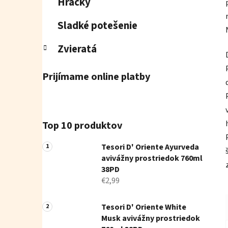
Hračky
Sladké potešenie
Zvieratá
Prijímame online platby
Top 10 produktov
Tesori D' Oriente Ayurveda
avivážny prostriedok 760ml
38PD
€2,99
Tesori D' Oriente White
Musk avivážny prostriedok