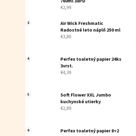
760ml 38PD
€2,99
Air Wick Freshmatic
Radostné leto náplň 250 ml
€3,80
Perfex toaletný papier 24ks
3vrst.
€4,39
Soft Flower XXL Jumbo
kuchynské utierky
€2,89
Perfex toaletný papier 8+2