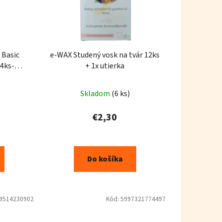
 Basic
e-WAX Studený vosk na tvár 12ks
 4ks-
+ 1x utierka
Skladom
(6 ks)
€2,30
Do košíka
9514230902
Kód:
5997321774497