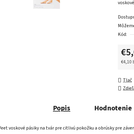
voskové
je
0,0
Dostup
z
Môžeme 
5
Kód:
hviezdič
€5
€4,10
Jednot
Tlač
Zdieľ
Popis
Hodnotenie
Veet voskové pásiky na tvár pre citlivú pokožku a obrúsky pre záve