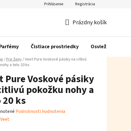
Prihlásenie
Registrácia
Prázdny košík
Nákupný
košík
Parfémy
Čistiace prostriedky
Osviežovače vzd
ie
/
Pre ženy
/
Veet Pure Voskové pásiky na citlivú
nohy a telo 20 ks
t Pure Voskové pásiky
citlivú pokožku nohy a
o 20 ks
rné
notené
Podrobnosti hodnotenia
enie
:
Veet
tu