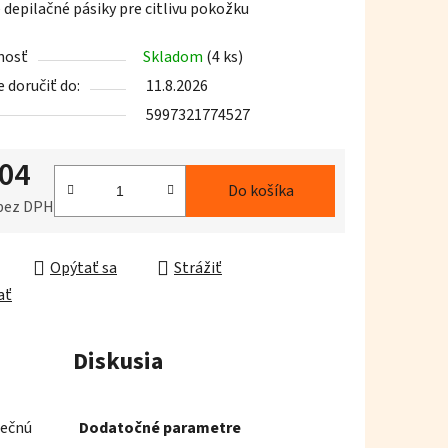
 depilačné pásiky pre citlivu pokožku
nosť
Skladom
(4 ks)
doručiť do:
11.8.2026
5997321774527
iek.
,04
Do košíka
 bez DPH
ková cena:
Opýtať sa
Strážiť
ať
Diskusia
rečnú
Dodatočné parametre