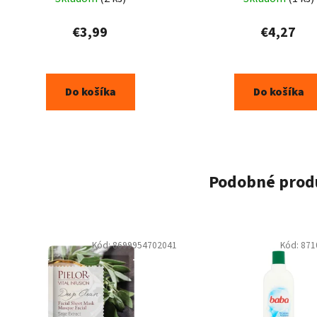
€3,99
€4,27
Do košíka
Do košíka
Podobné prod
Kód:
8699954702041
Kód:
871