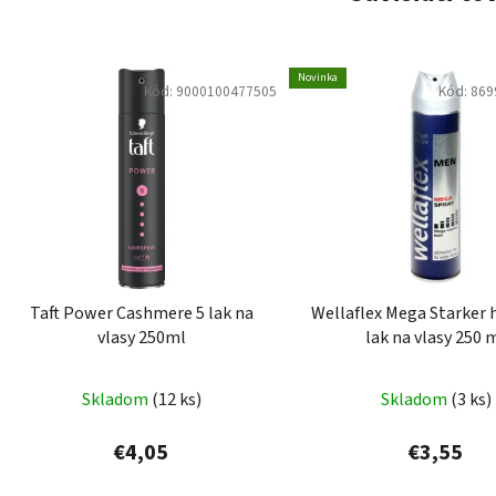
Novinka
Kód:
9000100477505
Kód:
869
Taft Power Cashmere 5 lak na
Wellaflex Mega Starker
vlasy 250ml
lak na vlasy 250 
Skladom
(12 ks)
Skladom
(3 ks)
€4,05
€3,55