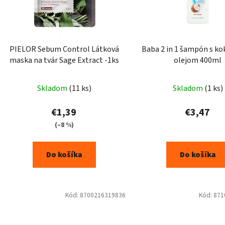
PIELOR Sebum Control Látková
Baba 2 in 1 šampón s k
maska na tvár Sage Extract -1ks
olejom 400ml
Skladom
(11 ks)
Skladom
(1 ks)
€1,39
€3,47
(–8 %)
Do košíka
Do košíka
Kód:
8700216319836
Kód:
871