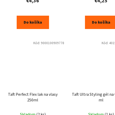
€4,36
€4,25
Do košíka
Do košíka
Kód:
9000100909778
Kód:
401
Taft Perfect Flex lak na vlasy
Taft Ultra Styling gél na
250ml
ml
Skladom
(2 ks)
Skladom
(1 ks)