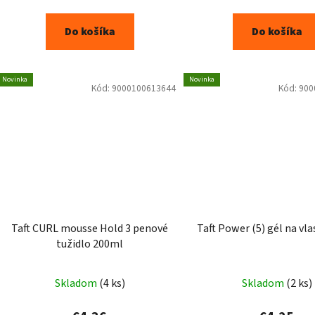
Do košíka
Do košíka
Novinka
Novinka
Kód:
9000100613644
Kód:
900
Taft CURL mousse Hold 3 penové
Taft Power (5) gél na vla
tužidlo 200ml
Skladom
(4 ks)
Skladom
(2 ks)