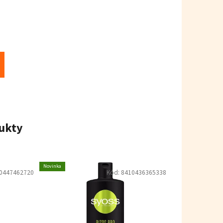
ukty
Novinka
0447462720
Kód:
8410436365338