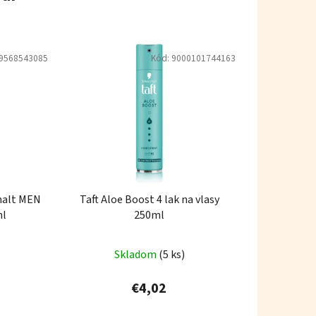
9568543085
Kód:
9000101744163
 halt MEN
Taft Aloe Boost 4 lak na vlasy
ml
250ml
Skladom
(5 ks)
€4,02