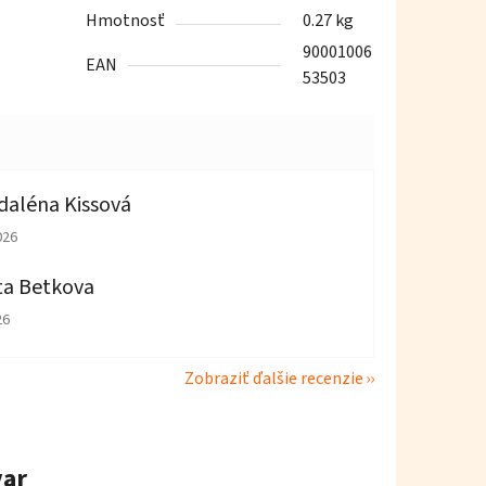
Hmotnosť
0.27 kg
90001006
EAN
53503
aléna Kissová
tenie obchodu je 5 z 5 hviezdičiek.
026
ta Betkova
tenie obchodu je 4 z 5 hviezdičiek.
26
Zobraziť ďalšie recenzie
var