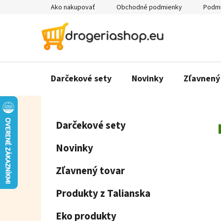
Prejsť
Ako nakupovať
Obchodné podmienky
Podmi
na
obsah
Darčekové sety
Novinky
Zľavnený
B
K
Preskočiť
Darčekové sety
a
o
kategórie
t
č
Novinky
e
n
g
ý
Zľavnený tovar
ó
p
r
Produkty z Talianska
a
i
e
n
Eko produkty