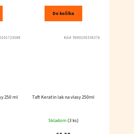
Do košíka
0101723588
Kód:
9000100336376
sy 250 ml
Taft Keratin lak na vlasy 250ml
Skladom
(3 ks)