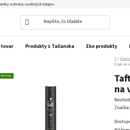
enky ochrany osobných údajov
Obľúbené produkty
Kontakty
 tovar
Produkty z Talianska
Eko produkty
Domov
/
Staro
5 lak na 
Taf
Novinka
na 
Prieme
Neohod
hodnot
Značka
produk
Dostup
je