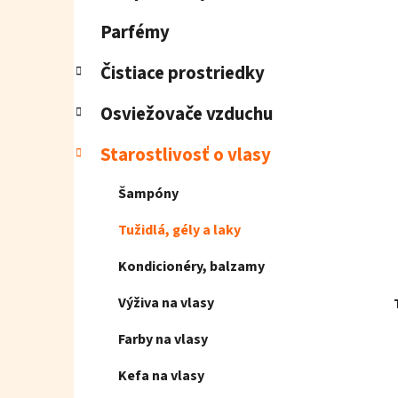
e
l
Parfémy
Čistiace prostriedky
Osviežovače vzduchu
Starostlivosť o vlasy
Šampóny
Tužidlá, gély a laky
Kondicionéry, balzamy
Výživa na vlasy
Farby na vlasy
Kefa na vlasy