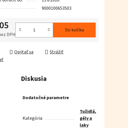
doručiť do:
11.8.2026
9000100653503
,05
iek.
Do košíka
 bez DPH
ková cena:
Opýtať sa
Strážiť
ať
Diskusia
Dodatočné parametre
Tužidlá,
Kategória
gély a
laky