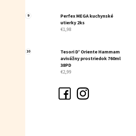
Perfex MEGA kuchynské
utierky 2ks
€1,98
Tesori D' Oriente Hammam
avivážny prostriedok 760ml
38PD
€2,99