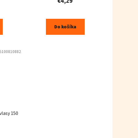
€4,29
Do košíka
5100810882
 vlasy 150