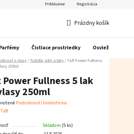
Prihlásenie
Registrácia
Prázdny košík
Nákupný
košík
Parfémy
Čistiace prostriedky
Osviežovače vzd
stlivosť o vlasy
/
Tužidlá, gély a laky
/
Taft Power Fullness
vlasy 250ml
t Power Fullness 5 lak
vlasy 250ml
rné
notené
Podrobnosti hodnotenia
enie
:
Taft
tu
nosť
Skladom
(5 ks)