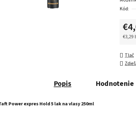
Môžeme 
0,0
Kód:
z
5
€4
hviezdič
€3,29
Jednot
Tlač
Zdieľ
Popis
Hodnotenie
Taft Power expres Hold 5 lak na vlasy 250ml