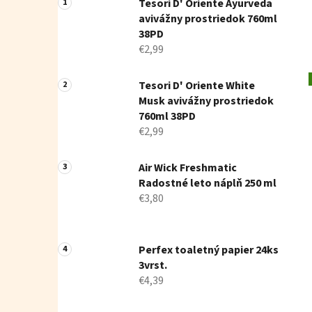
Tesori D' Oriente Ayurveda
avivážny prostriedok 760ml
38PD
€2,99
Tesori D' Oriente White
Musk avivážny prostriedok
760ml 38PD
€2,99
Air Wick Freshmatic
Radostné leto náplň 250 ml
€3,80
Perfex toaletný papier 24ks
3vrst.
€4,39