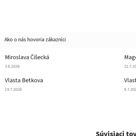
Miroslava Čišecká
Magd
Hodnotenie obchodu je 1 z 5 hviezdičiek.
Hodno
3.8.2026
21.7.2
Vlasta Betkova
Vlas
Hodnotenie obchodu je 5 z 5 hviezdičiek.
Hodno
19.7.2026
8.7.20
Súvisiaci to