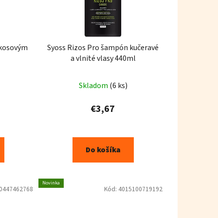
okosovým
Syoss Rizos Pro šampón kučeravé
a vlnité vlasy 440ml
Skladom
(6 ks)
€3,67
Do košíka
Novinka
0447462768
Kód:
4015100719192