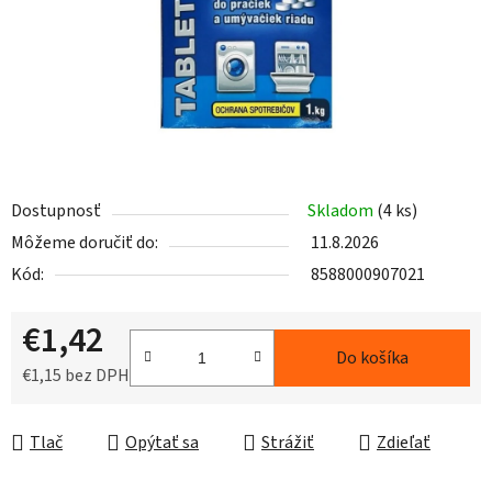
Dostupnosť
Skladom
(4 ks)
Môžeme doručiť do:
11.8.2026
Kód:
8588000907021
€1,42
Do košíka
€1,15 bez DPH
Jednotková cena:
Tlač
Opýtať sa
Strážiť
Zdieľať