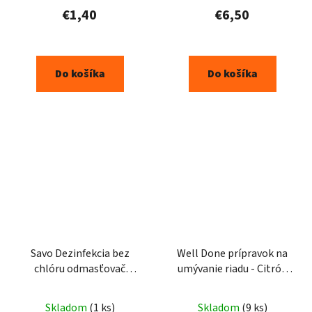
€1,40
€6,50
Do košíka
Do košíka
Savo Dezinfekcia bez
Well Done prípravok na
chlóru odmasťovač
umývanie riadu - Citrón
700ml
500ml
Skladom
(1 ks)
Skladom
(9 ks)