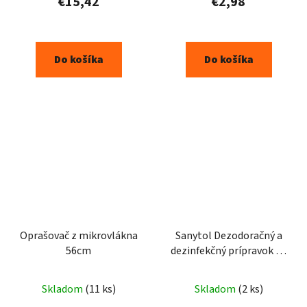
€15,42
€2,98
Do košíka
Do košíka
Oprašovač z mikrovlákna
Sanytol Dezodoračný a
56cm
dezinfekčný prípravok na
tkaniny 500 ml
Skladom
(11 ks)
Skladom
(2 ks)