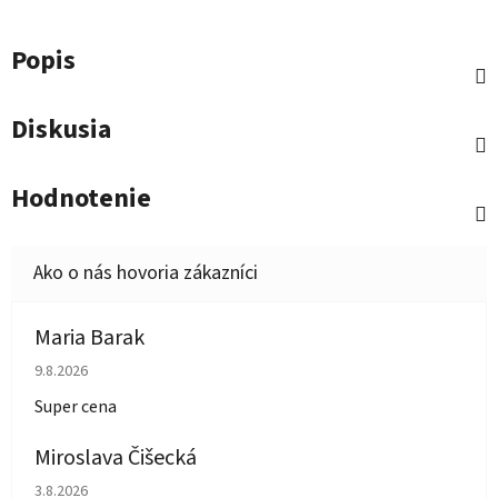
Popis
Diskusia
Hodnotenie
Maria Barak
Hodnotenie obchodu je 5 z 5 hviezdičiek.
9.8.2026
Super cena
Miroslava Čišecká
Hodnotenie obchodu je 1 z 5 hviezdičiek.
3.8.2026