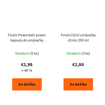
Finish Powerball power
Finish čistič umývačky
kapsuly do umývačky
citrón 250 ml
riadu 15 ks
Skladom
(5 ks)
Skladom
(3 ks)
€2,98
€2,80
(–68 %)
Do košíka
Do košíka