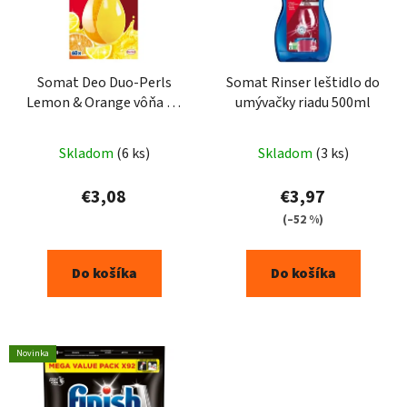
Somat Deo Duo-Perls
Somat Rinser leštidlo do
Lemon & Orange vôňa do
umývačky riadu 500ml
umývačky riadu 17 g
Skladom
(6 ks)
Skladom
(3 ks)
€3,08
€3,97
(–52 %)
Do košíka
Do košíka
Novinka