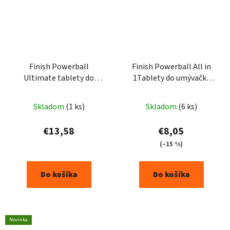
Finish Powerball
Finish Powerball All in
Ultimate tablety do
1Tablety do umývačky
umývačky riadu lemon
riadu 34ks
54ks
Skladom
(1 ks)
Skladom
(6 ks)
€13,58
€8,05
(–15 %)
Do košíka
Do košíka
Novinka