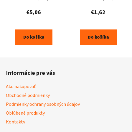
€5,06
€1,62
Do košíka
Do košíka
Z
á
Informácie pre vás
p
ä
Ako nakupovať
t
Obchodné podmienky
i
Podmienky ochrany osobných údajov
e
Obľúbené produkty
Kontakty