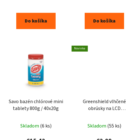
Do košíka
Do košíka
Novinka
Savo bazén chlórové mini
Greenshield vlhčené
tablety 800g / 40x20g
obrúsky na LCD
obrazovky, 50 ks
Skladom
(6 ks)
Skladom
(55 ks)