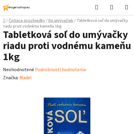
Prejsť
Hľadať
Nákupn
na
košík
obsah
Domov
/
Čistiace prostriedky
/
Do umývačiek
/
Tabletková soľ do umývačky
riadu proti vodnému kameňu 1kg
Tabletková soľ do umývačky
riadu proti vodnému kameňu
1kg
Priemerné
Neohodnotené
Podrobnosti hodnotenia
hodnotenie
Značka:
Madel
produktu
je
0,0
z
5
hviezdičiek.