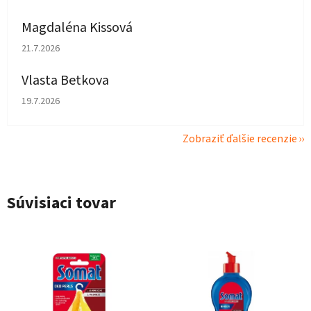
Magdaléna Kissová
Hodnotenie obchodu je 5 z 5 hviezdičiek.
21.7.2026
Vlasta Betkova
Hodnotenie obchodu je 5 z 5 hviezdičiek.
19.7.2026
Zobraziť ďalšie recenzie
Súvisiaci tovar