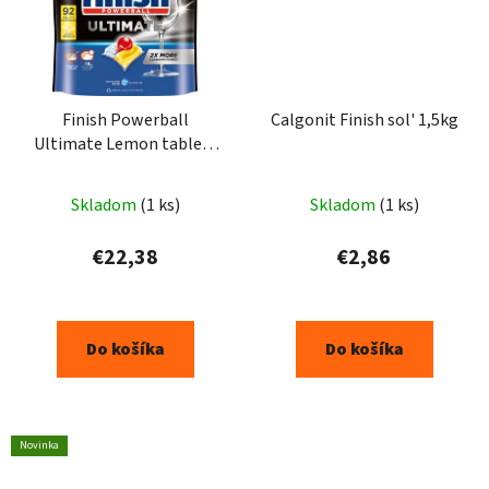
Finish Powerball
Calgonit Finish sol' 1,5kg
Ultimate Lemon tablety
do umývačky riadu 92ks
Skladom
(1 ks)
Skladom
(1 ks)
€22,38
€2,86
Do košíka
Do košíka
Novinka