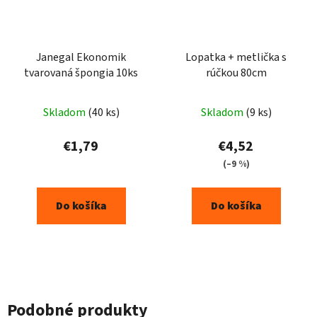
Janegal Ekonomik
Lopatka + metlička s
tvarovaná špongia 10ks
rúčkou 80cm
Priemerné
Skladom
(40 ks)
Skladom
(9 ks)
hodnotenie
produktu
€1,79
€4,52
je
(–9 %)
5,0
z
Do košíka
Do košíka
5
hviezdičiek.
Podobné produkty