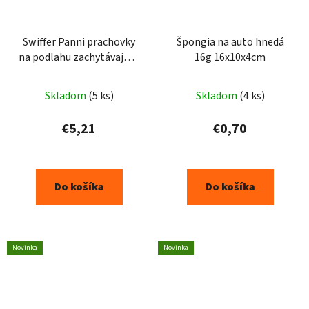
Swiffer Panni prachovky
Špongia na auto hnedá
na podlahu zachytávajúce
16g 16x10x4cm
prach 13 ks
Skladom
(5 ks)
Skladom
(4 ks)
€5,21
€0,70
Do košíka
Do košíka
Novinka
Novinka