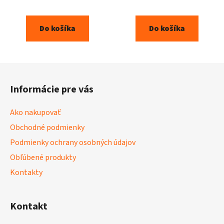
Do košíka
Do košíka
Z
á
Informácie pre vás
p
ä
Ako nakupovať
t
Obchodné podmienky
i
Podmienky ochrany osobných údajov
e
Obľúbené produkty
Kontakty
Kontakt