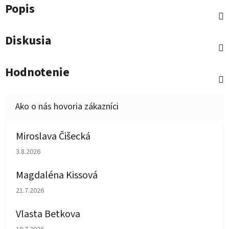
Popis
Diskusia
Hodnotenie
Miroslava Čišecká
Hodnotenie obchodu je 1 z 5 hviezdičiek.
3.8.2026
Magdaléna Kissová
Hodnotenie obchodu je 5 z 5 hviezdičiek.
21.7.2026
Vlasta Betkova
Hodnotenie obchodu je 5 z 5 hviezdičiek.