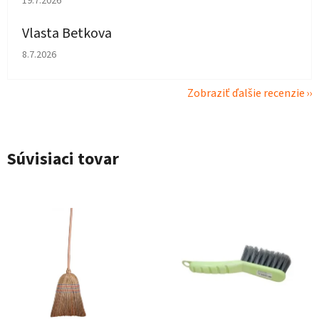
19.7.2026
Vlasta Betkova
Hodnotenie obchodu je 4 z 5 hviezdičiek.
8.7.2026
Zobraziť ďalšie recenzie
Súvisiaci tovar