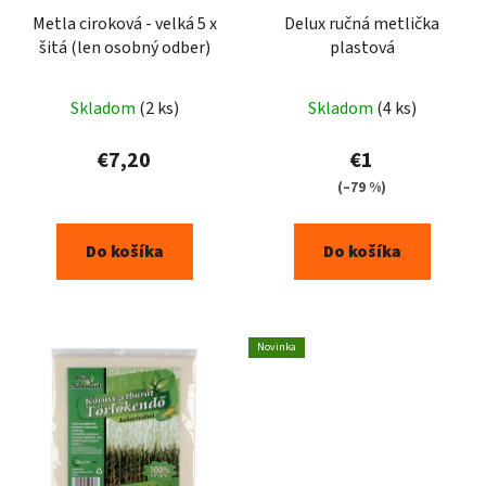
Metla ciroková - velká 5 x
Delux ručná metlička
šitá (len osobný odber)
plastová
Skladom
(2 ks)
Skladom
(4 ks)
€7,20
€1
(–79 %)
Do košíka
Do košíka
Novinka