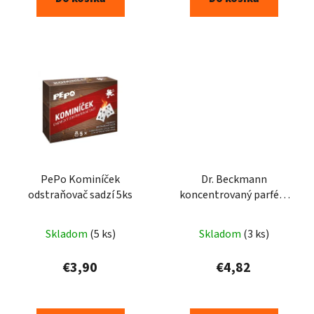
PePo Kominíček
Dr. Beckmann
odstraňovač sadzí 5ks
koncentrovaný parfém
do sušičky vôna ruže 250
ml
Skladom
(5 ks)
Skladom
(3 ks)
€3,90
€4,82