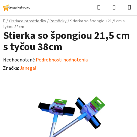
Prejsť
Hľadať
Nákupn
na
košík
obsah
Domov
/
Čistiace prostriedky
/
Pomôcky
/
Stierka so špongiou 21,5 cm s
tyčou 38cm
Stierka so špongiou 21,5 cm
s tyčou 38cm
Priemerné
Neohodnotené
Podrobnosti hodnotenia
hodnotenie
Značka:
Janegal
produktu
je
0,0
z
5
hviezdičiek.