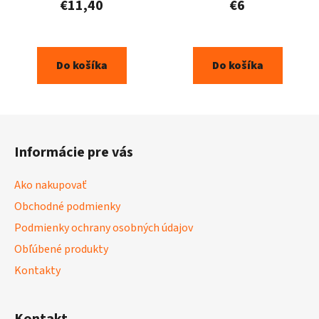
€11,40
€6
Do košíka
Do košíka
Z
á
Informácie pre vás
p
ä
Ako nakupovať
t
Obchodné podmienky
i
Podmienky ochrany osobných údajov
e
Obľúbené produkty
Kontakty