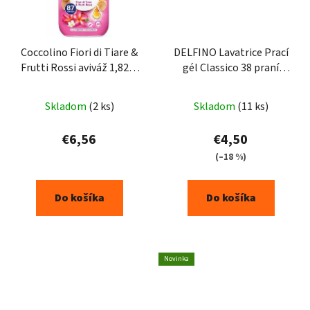
Coccolino Fiori di Tiare &
DELFINO Lavatrice Prací
Frutti Rossi aviváž 1,827l
gél Classico 38 praní
87PD
1750ml
Skladom
(2 ks)
Skladom
(11 ks)
€6,56
€4,50
(–18 %)
Do košíka
Do košíka
Novinka