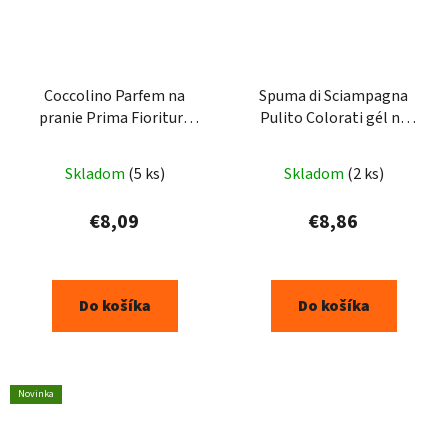
Coccolino Parfem na
Spuma di Sciampagna
pranie Prima Fioritura
Pulito Colorati gél na
elixir 342ml
pranie 3,0 l - 60 praní
Skladom
(5 ks)
Skladom
(2 ks)
€8,09
€8,86
Do košíka
Do košíka
Novinka