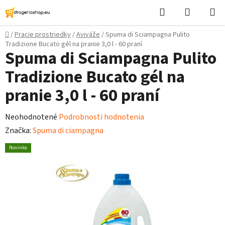
Prejsť
Hľadať
Nákupn
na
košík
obsah
Domov
/
Pracie prostriedky
/
Aviváže
/
Spuma di Sciampagna Pulito
Tradizione Bucato gél na pranie 3,0 l - 60 praní
Spuma di Sciampagna Pulito
Tradizione Bucato gél na
pranie 3,0 l - 60 praní
Priemerné
Neohodnotené
Podrobnosti hodnotenia
hodnotenie
Značka:
Spuma di ciampagna
produktu
Novinka
je
0,0
z
5
hviezdičiek.