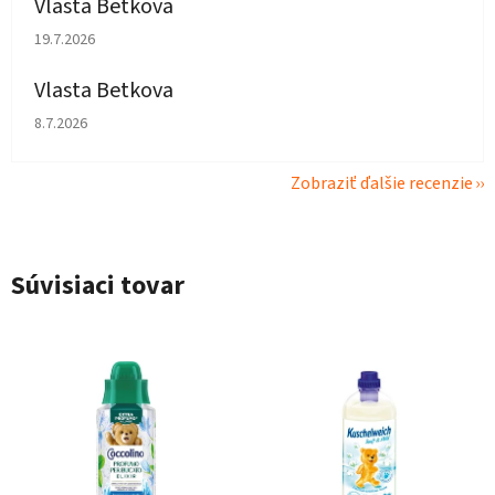
Vlasta Betkova
Hodnotenie obchodu je 5 z 5 hviezdičiek.
19.7.2026
Vlasta Betkova
Hodnotenie obchodu je 4 z 5 hviezdičiek.
8.7.2026
Zobraziť ďalšie recenzie
Súvisiaci tovar