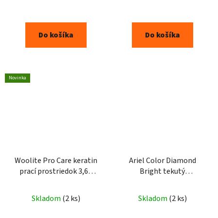
Do košíka
Do košíka
Novinka
Woolite Pro Care keratin
Ariel Color Diamond
prací prostriedok 3,6L
Bright tekutý
60PD
prostriedok na škvrny
800ml
Skladom
(2 ks)
Skladom
(2 ks)