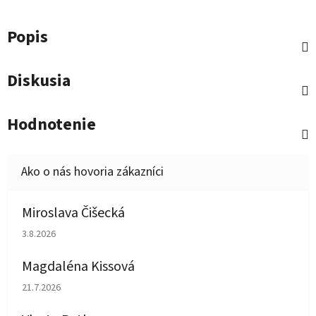
Popis
Diskusia
Hodnotenie
Miroslava Čišecká
Hodnotenie obchodu je 1 z 5 hviezdičiek.
3.8.2026
Magdaléna Kissová
Hodnotenie obchodu je 5 z 5 hviezdičiek.
21.7.2026