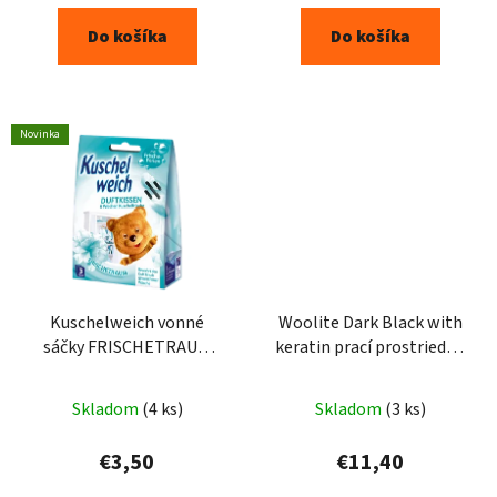
Do košíka
Do košíka
Novinka
Kuschelweich vonné
Woolite Dark Black with
sáčky FRISCHETRAUM
keratin prací prostriedok
3ks - modré
3,6l 60PD
Skladom
(4 ks)
Skladom
(3 ks)
€3,50
€11,40