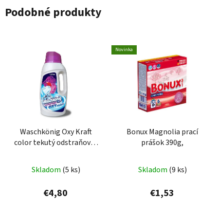
Podobné produkty
Novinka
Waschkönig Oxy Kraft
Bonux Magnolia prací
color tekutý odstraňovač
prášok 390g,
škvŕn 1500ml
Skladom
(5 ks)
Skladom
(9 ks)
€4,80
€1,53