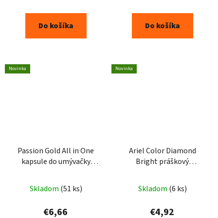
Do košíka
Do košíka
Novinka
Novinka
Passion Gold All in One
Ariel Color Diamond
kapsule do umývačky
Bright práškový
riadu 30ks
prostriedok na škvrny
500g
Skladom
(51 ks)
Skladom
(6 ks)
€6,66
€4,92