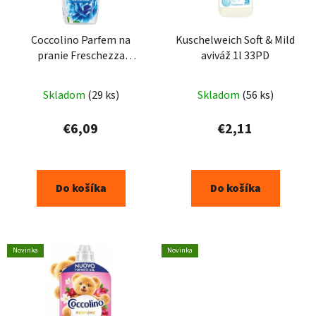
Coccolino Parfem na
Kuschelweich Soft & Mild
pranie Freschezza
aviváž 1l 33PD
celeste elixir 342ml
Skladom
(29 ks)
Skladom
(56 ks)
€6,09
€2,11
Do košíka
Do košíka
Novinka
Novinka