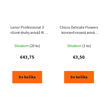
Lenor Professional 3
Chicco Delicate Flowers
rôzné druhy aviváž 4l
koncentrovaná aviváž
200PD
750ml
Skladom
(20 ks)
Skladom
(1 ks)
€43,75
€3,50
Do košíka
Do košíka