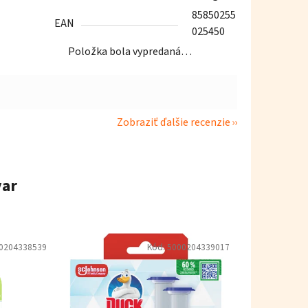
85850255
EAN
025450
Položka bola vypredaná…
Zobraziť ďalšie recenzie
var
0204338539
Kód:
5000204339017