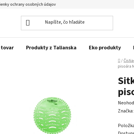
enky ochrany osobných údajov
Obľúbené produkty
Kontakty
 tovar
Produkty z Talianska
Eko produkty
Domov
/
Čisti
pisoára 
Sit
pis
Prieme
Neohod
hodnot
Značka
produk
Položk
je
Dostup