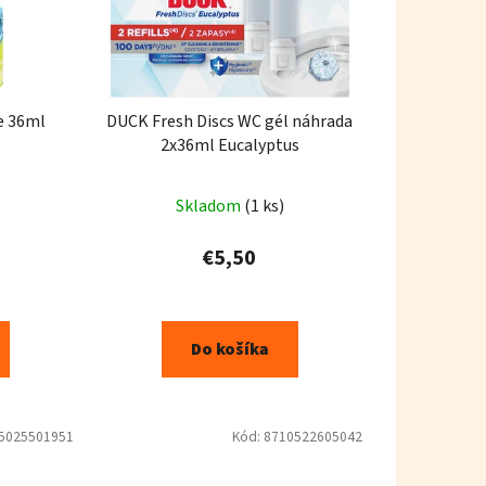
e 36ml
DUCK Fresh Discs WC gél náhrada
2x36ml Eucalyptus
Skladom
(1 ks)
€5,50
Do košíka
5025501951
Kód:
8710522605042