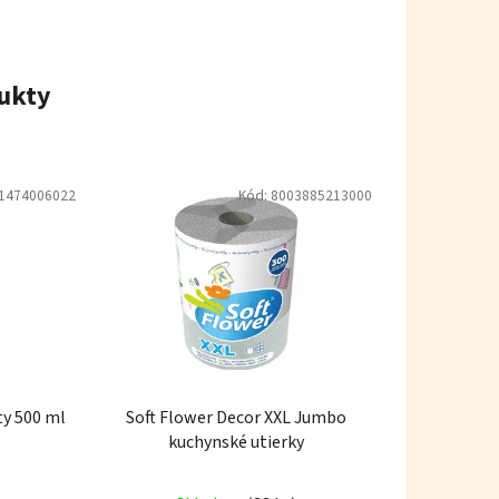
ukty
1474006022
Kód:
8003885213000
sty 500 ml
Soft Flower Decor XXL Jumbo
kuchynské utierky