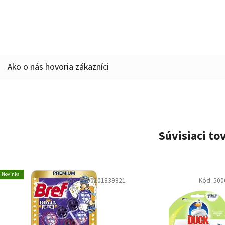
Súvisiaci to
Novinka
Kód:
9000101839821
Kód:
500