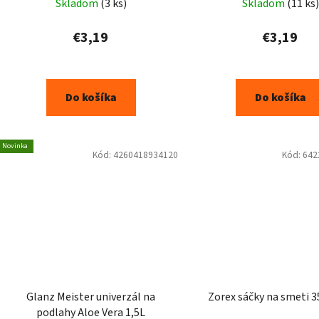
Skladom
(3 ks)
Skladom
(11 ks)
€3,19
€3,19
Do košíka
Do košíka
Novinka
Kód:
4260418934120
Kód:
642
Glanz Meister univerzál na
Zorex sáčky na smeti 3
podlahy Aloe Vera 1,5L