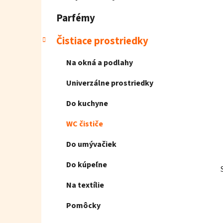
e
l
Parfémy
Čistiace prostriedky
Na okná a podlahy
Univerzálne prostriedky
Do kuchyne
WC čističe
Do umývačiek
Do kúpeľne
Na textílie
Pomôcky