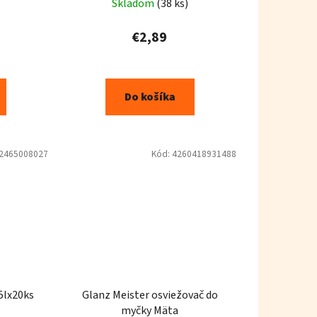
Skladom
(38 ks)
€2,89
Do košíka
2465008027
Kód:
4260418931488
5lx20ks
Glanz Meister osviežovač do
myčky Mäta