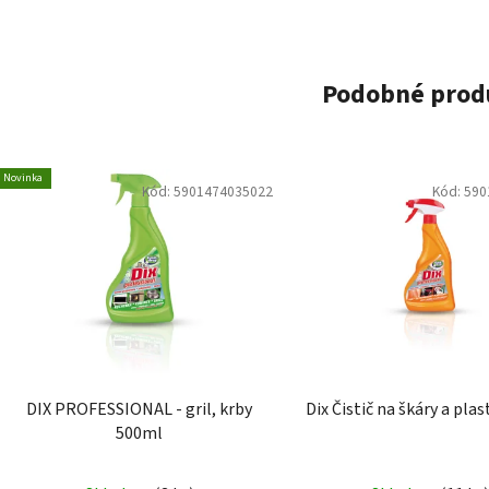
Podobné prod
Novinka
Kód:
5901474035022
Kód:
590
DIX PROFESSIONAL - gril, krby
Dix Čistič na škáry a pla
500ml