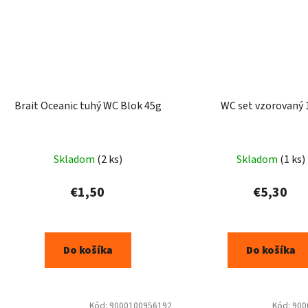
Brait Oceanic tuhý WC Blok 45g
WC set vzorovaný 
Skladom
(2 ks)
Skladom
(1 ks)
€1,50
€5,30
Do košíka
Do košíka
Kód:
9000100956192
Kód:
900