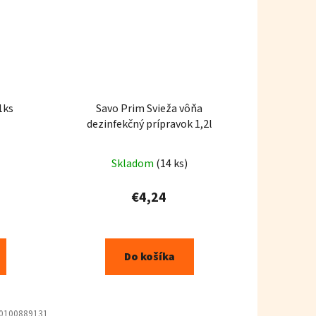
1ks
Savo Prim Svieža vôňa
dezinfekčný prípravok 1,2l
Skladom
(14 ks)
€4,24
Do košíka
0100889131