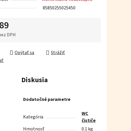
85850255025450
,89
iek.
 bez DPH
ková cena:
Opýtať sa
Strážiť
ať
Diskusia
Dodatočné parametre
WC
Kategória
čističe
Hmotnosť
0.1 kg