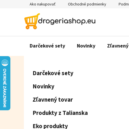
Prejsť
Ako nakupovať
Obchodné podmienky
Podmi
na
obsah
Darčekové sety
Novinky
Zľavnený
B
K
Preskočiť
Darčekové sety
a
o
kategórie
t
č
Novinky
e
n
g
ý
Zľavnený tovar
ó
p
r
Produkty z Talianska
a
i
e
n
Eko produkty