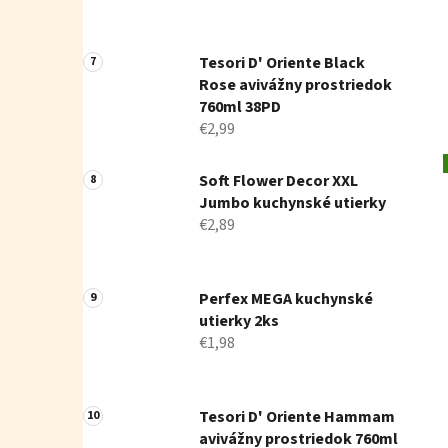
Tesori D' Oriente Black
Rose avivážny prostriedok
760ml 38PD
€2,99
Soft Flower Decor XXL
Jumbo kuchynské utierky
€2,89
Perfex MEGA kuchynské
utierky 2ks
€1,98
Tesori D' Oriente Hammam
avivážny prostriedok 760ml