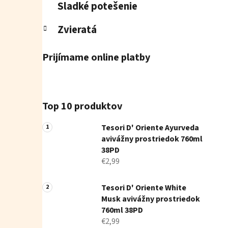
Sladké potešenie
Zvieratá
Prijímame online platby
Top 10 produktov
Tesori D' Oriente Ayurveda
avivážny prostriedok 760ml
38PD
€2,99
Tesori D' Oriente White
Musk avivážny prostriedok
760ml 38PD
€2,99