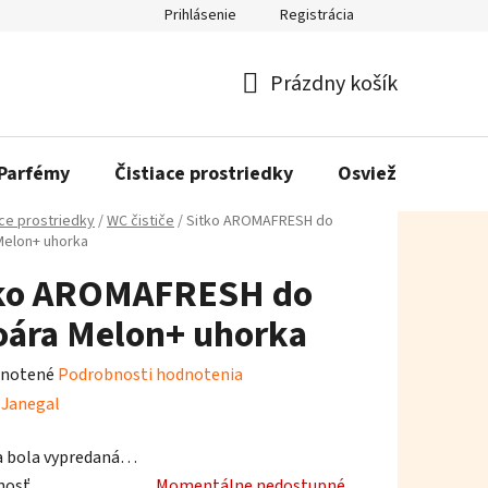
Prihlásenie
Registrácia
Prázdny košík
Nákupný
košík
Parfémy
Čistiace prostriedky
Osviežovače vzd
ace prostriedky
/
WC čističe
/
Sitko AROMAFRESH do
Melon+ uhorka
ko AROMAFRESH do
oára Melon+ uhorka
rné
notené
Podrobnosti hodnotenia
enie
:
Janegal
tu
a bola vypredaná…
nosť
Momentálne nedostupné