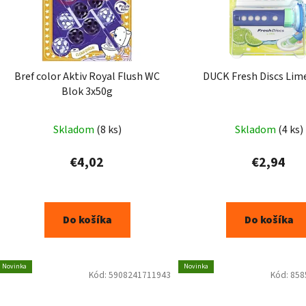
Bref color Aktiv Royal Flush WC
DUCK Fresh Discs Lim
Blok 3x50g
Skladom
(8 ks)
Skladom
(4 ks)
€4,02
€2,94
Do košíka
Do košíka
Novinka
Novinka
Kód:
5908241711943
Kód:
858