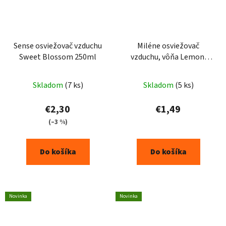
Sense osviežovač vzduchu
Miléne osviežovač
Sweet Blossom 250ml
vzduchu, vôňa Lemon,
300 ml
Skladom
(7 ks)
Skladom
(5 ks)
€2,30
€1,49
(–3 %)
Do košíka
Do košíka
Novinka
Novinka