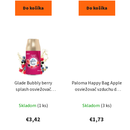
Do košíka
Do košíka
Glade Bubbly berry
Paloma Happy Bag Apple
splash osviežovač
osviežovač vzduchu do
vzduchu náplň 269ml
auta 15g
Skladom
(1 ks)
Skladom
(3 ks)
€3,42
€1,73