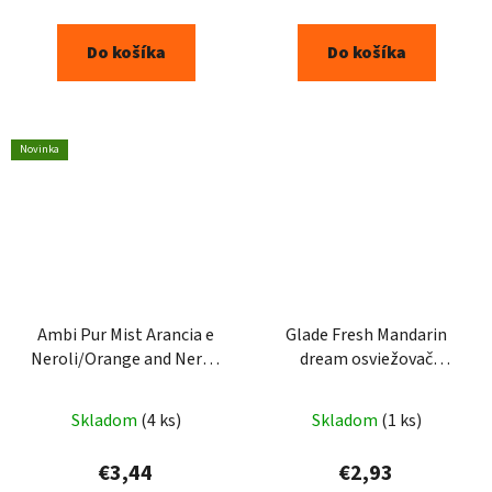
Do košíka
Do košíka
Novinka
Ambi Pur Mist Arancia e
Glade Fresh Mandarin
Neroli/Orange and Neroli
dream osviežovač
osviežovač vzduchu
vzduchu 300ml
185ml
Skladom
(4 ks)
Skladom
(1 ks)
€3,44
€2,93