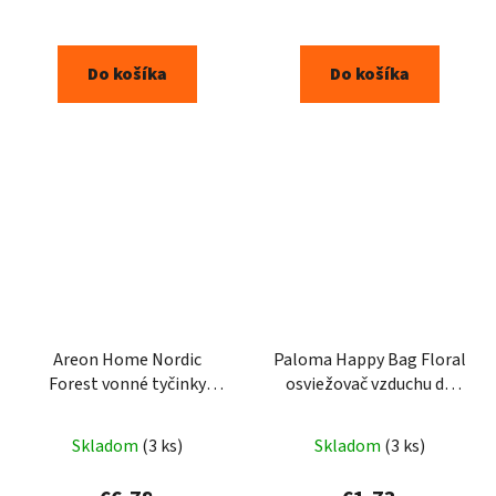
Do košíka
Do košíka
Areon Home Nordic
Paloma Happy Bag Floral
Forest vonné tyčinky
osviežovač vzduchu do
85ml
auta 15g
Skladom
(3 ks)
Skladom
(3 ks)