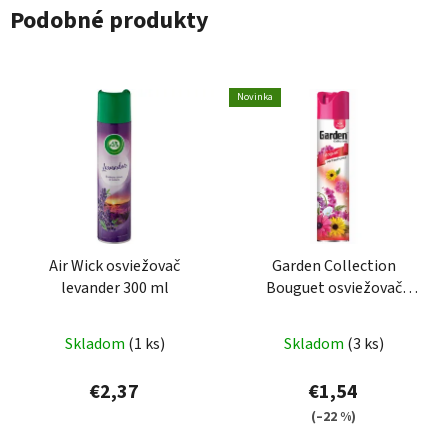
Podobné produkty
Novinka
Air Wick osviežovač
Garden Collection
levander 300 ml
Bouguet osviežovač
vzduchu 300ml
Skladom
(1 ks)
Skladom
(3 ks)
€2,37
€1,54
(–22 %)