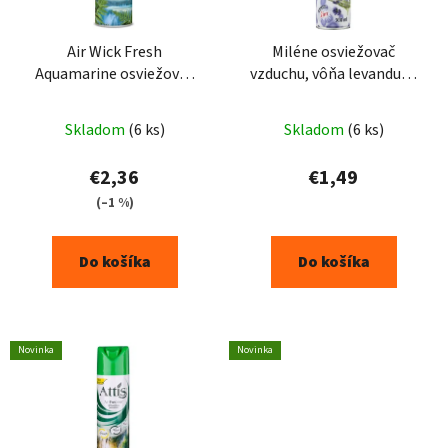
Air Wick Fresh
Miléne osviežovač
Aquamarine osviežovač
vzduchu, vôňa levandule,
vzduchu 300ml
300 ml
Skladom
(6 ks)
Skladom
(6 ks)
€2,36
€1,49
(–1 %)
Do košíka
Do košíka
Novinka
Novinka