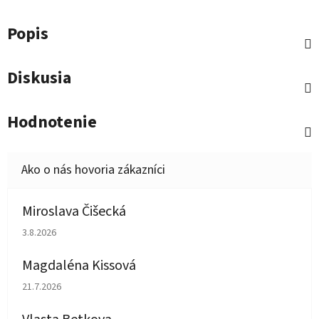
Popis
Diskusia
Hodnotenie
Miroslava Čišecká
Hodnotenie obchodu je 1 z 5 hviezdičiek.
3.8.2026
Magdaléna Kissová
Hodnotenie obchodu je 5 z 5 hviezdičiek.
21.7.2026