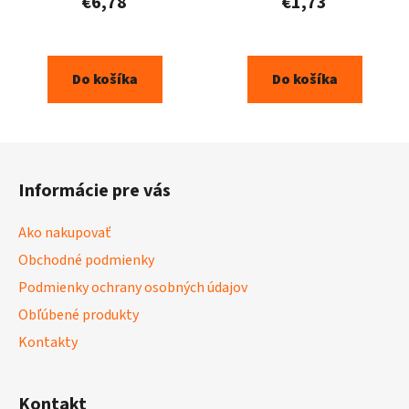
€6,78
€1,73
Do košíka
Do košíka
Z
á
Informácie pre vás
p
ä
Ako nakupovať
t
Obchodné podmienky
i
Podmienky ochrany osobných údajov
e
Obľúbené produkty
Kontakty
Kontakt