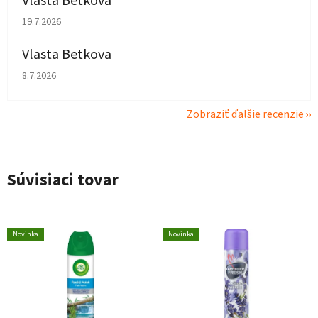
Vlasta Betkova
Hodnotenie obchodu je 5 z 5 hviezdičiek.
19.7.2026
Vlasta Betkova
Hodnotenie obchodu je 4 z 5 hviezdičiek.
8.7.2026
Zobraziť ďalšie recenzie
Súvisiaci tovar
Novinka
Novinka