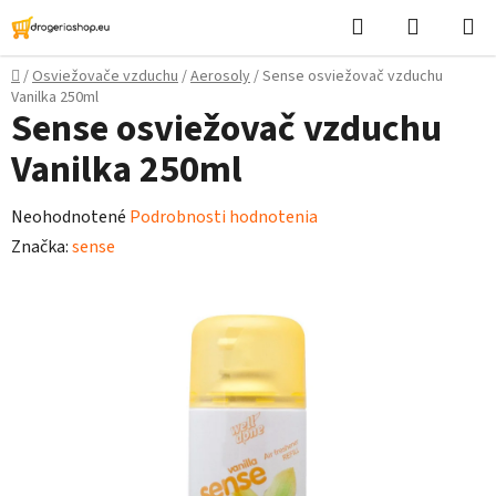
Prejsť
Hľadať
Nákupn
na
košík
obsah
Domov
/
Osviežovače vzduchu
/
Aerosoly
/
Sense osviežovač vzduchu
Vanilka 250ml
Sense osviežovač vzduchu
Vanilka 250ml
Priemerné
Neohodnotené
Podrobnosti hodnotenia
hodnotenie
Značka:
sense
produktu
je
0,0
z
5
hviezdičiek.