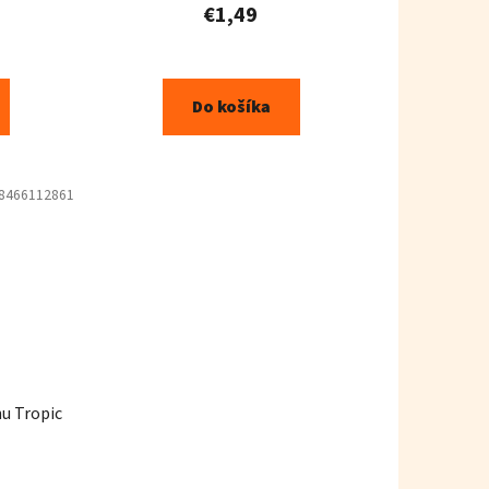
€1,49
Do košíka
8466112861