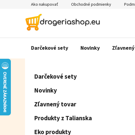
Prejsť
Ako nakupovať
Obchodné podmienky
Podmi
na
obsah
Darčekové sety
Novinky
Zľavnený
B
K
Preskočiť
Darčekové sety
a
o
kategórie
t
č
Novinky
e
n
g
ý
Zľavnený tovar
ó
p
r
Produkty z Talianska
a
i
e
n
Eko produkty