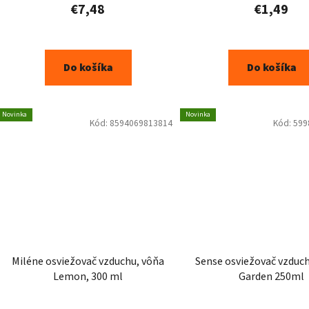
€7,48
€1,49
Do košíka
Do košíka
Novinka
Novinka
Kód:
8594069813814
Kód:
599
Miléne osviežovač vzduchu, vôňa
Sense osviežovač vzduchu Tropic
Lemon, 300 ml
Garden 250ml