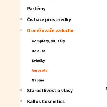
e
l
Parfémy
Čistiace prostriedky
Osviežovače vzduchu
Komplety, difuzéry
Do auta
Sviečky
Aerosoly
Náplne
Starostlivosť o vlasy
Kallos Cosmetics