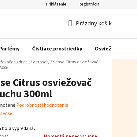
Prihlásenie
Registrácia
Prázdny košík
Nákupný
košík
Parfémy
Čistiace prostriedky
Osviežovače vzd
žovače vzduchu
/
Aerosoly
/
Sense Citrus osviežovač
 300ml
se Citrus osviežovač
uchu 300ml
rné
notené
Podrobnosti hodnotenia
enie
:
sense
tu
a bola vypredaná…
nosť
Momentálne nedostupné