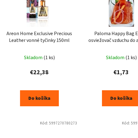
Areon Home Exclusive Precious
Paloma Happy Bag E
Leather vonné tyčinky 150ml
osviežovač vzduchu do 
Skladom
(1 ks)
Skladom
(1 ks)
€22,38
€1,73
Do košíka
Do košíka
Kód:
5997270780273
Kód:
599