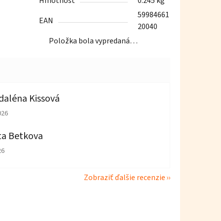
Hmotnosť
0.245 kg
59984661
EAN
20040
Položka bola vypredaná…
aléna Kissová
tenie obchodu je 5 z 5 hviezdičiek.
026
ta Betkova
tenie obchodu je 4 z 5 hviezdičiek.
26
Zobraziť ďalšie recenzie