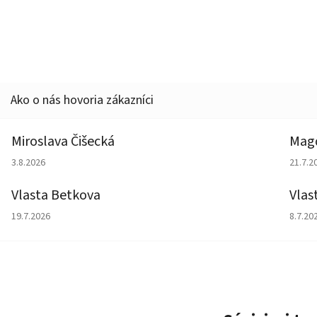
Miroslava Čišecká
Magd
Hodnotenie obchodu je 1 z 5 hviezdičiek.
Hodno
3.8.2026
21.7.2
Vlasta Betkova
Vlas
Hodnotenie obchodu je 5 z 5 hviezdičiek.
Hodno
19.7.2026
8.7.20