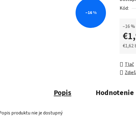
0,0
Kód:
z
–16 %
5
hviezdič
–16 %
€1
€1,62
Jednot
Tlač
Zdieľ
Popis
Hodnotenie
Popis produktu nie je dostupný