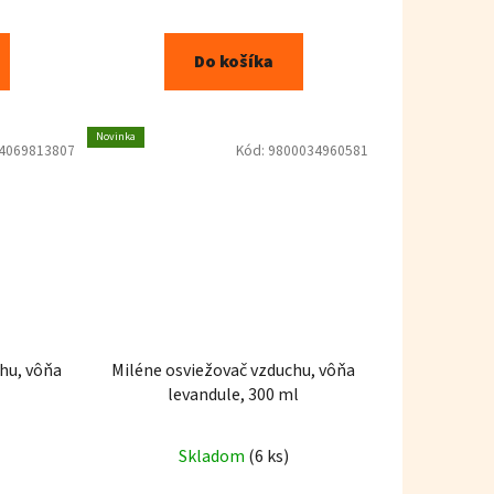
Do košíka
Novinka
4069813807
Kód:
9800034960581
hu, vôňa
Miléne osviežovač vzduchu, vôňa
levandule, 300 ml
Skladom
(6 ks)