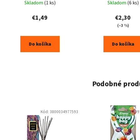
Skladom
(1 ks)
Skladom
(6 ks)
€1,49
€2,30
(–3 %)
Do košíka
Do košíka
Podobné prod
Kód:
3800034977593
Kód:
599