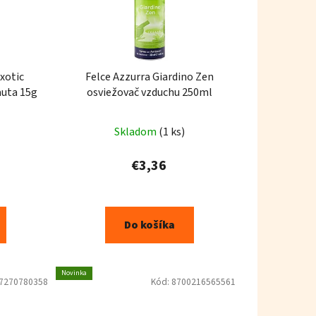
xotic
Felce Azzurra Giardino Zen
auta 15g
osviežovač vzduchu 250ml
Skladom
(1 ks)
€3,36
Do košíka
Novinka
7270780358
Kód:
8700216565561