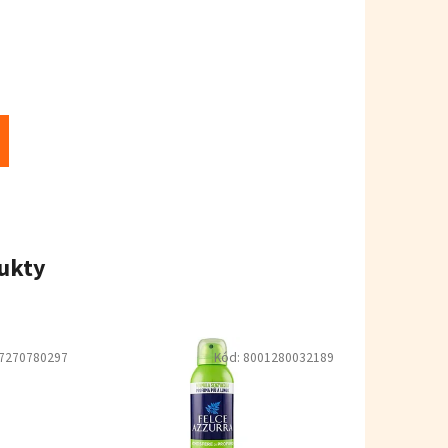
ukty
7270780297
Kód:
8001280032189