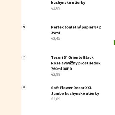
kuchynské utierky
€2,89
Perfex toaletný papier 8+2
3vrst
€2,45
Tesori D' Oriente Black
Rose avivážny prostriedok
760ml 38PD
€2,99
Soft Flower Decor XXL
Jumbo kuchynské utierky
€2,89