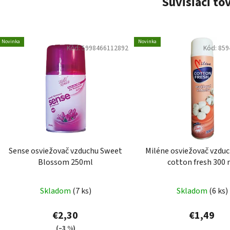
Súvisiaci to
Novinka
Novinka
Kód:
5998466112892
Kód:
859
Sense osviežovač vzduchu Sweet
Miléne osviežovač vzduc
Blossom 250ml
cotton fresh 300 
Skladom
(7 ks)
Skladom
(6 ks)
€2,30
€1,49
(–3 %)