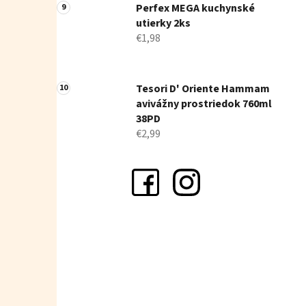
Perfex MEGA kuchynské
utierky 2ks
€1,98
Tesori D' Oriente Hammam
avivážny prostriedok 760ml
38PD
€2,99