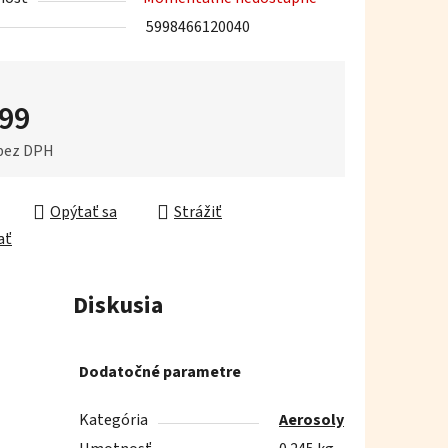
5998466120040
iek.
,99
 bez DPH
ková cena:
Opýtať sa
Strážiť
ať
Diskusia
Dodatočné parametre
Kategória
Aerosoly