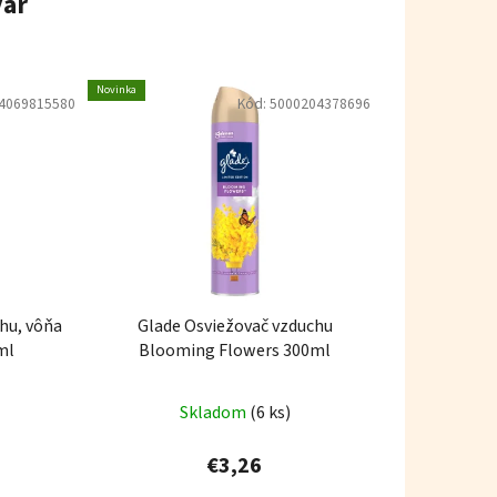
var
Novinka
4069815580
Kód:
5000204378696
hu, vôňa
Glade Osviežovač vzduchu
ml
Blooming Flowers 300ml
Skladom
(6 ks)
€3,26