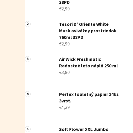
38PD
€2,99
Tesori D' Oriente White
Musk avivážny prostriedok
760ml 38PD
€2,99
Air Wick Freshmatic
Radostné leto náplň 250 ml
€3,80
Perfex toaletný papier 24ks
3vrst.
€4,39
Soft Flower XXL Jumbo