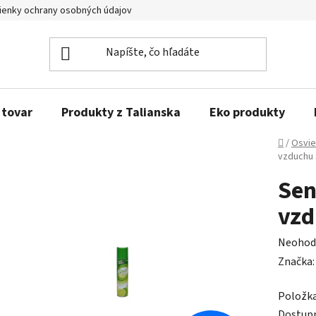
enky ochrany osobných údajov
Obľúbené produkty
Kontakty
 tovar
Produkty z Talianska
Eko produkty
Domov
/
Osvie
vzduchu
Sen
vzd
Prieme
Neohod
hodnot
Značka
produk
Položk
je
Dostup