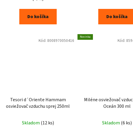
Do košíka
Do košíka
Novinka
Kód:
8008970050416
Kód:
859
Tesori d´Oriente Hammam
Miléne osviežovač vzduc
osviežovač vzduchu sprej 250ml
Oceán 300 ml
Skladom
(12 ks)
Skladom
(6 ks)