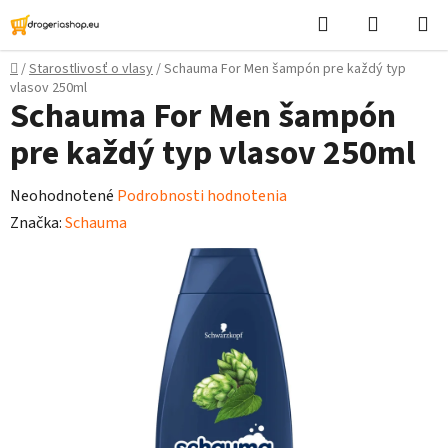
Prejsť
Hľadať
Nákupn
na
košík
obsah
Domov
/
Starostlivosť o vlasy
/
Schauma For Men šampón pre každý typ
vlasov 250ml
Schauma For Men šampón
pre každý typ vlasov 250ml
Priemerné
Neohodnotené
Podrobnosti hodnotenia
hodnotenie
Značka:
Schauma
produktu
je
0,0
z
5
hviezdičiek.