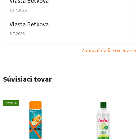
Vlasta Betkova
Hodnotenie obchodu je 5 z 5 hviezdičiek.
19.7.2026
Vlasta Betkova
Hodnotenie obchodu je 4 z 5 hviezdičiek.
8.7.2026
Zobraziť ďalšie recenzie
Súvisiaci tovar
Novinka