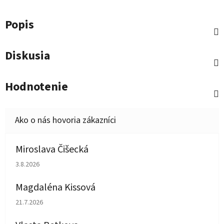
Popis
Diskusia
Hodnotenie
Miroslava Čišecká
Hodnotenie obchodu je 1 z 5 hviezdičiek.
3.8.2026
Magdaléna Kissová
Hodnotenie obchodu je 5 z 5 hviezdičiek.
21.7.2026