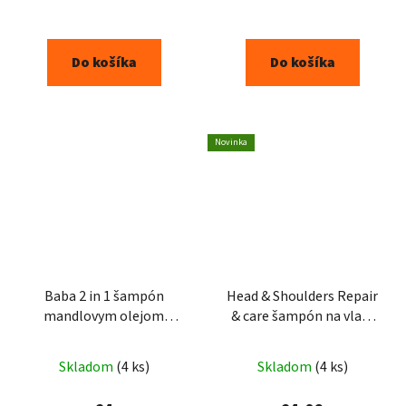
Do košíka
Do košíka
Novinka
Baba 2 in 1 šampón
Head & Shoulders Repair
mandlovym olejom
& care šampón na vlasy
400ml
280ml
Skladom
(4 ks)
Skladom
(4 ks)