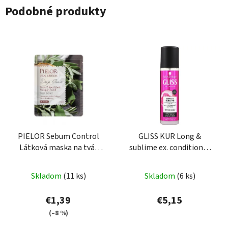
Podobné produkty
PIELOR Sebum Control
GLISS KUR Long &
Látková maska na tvár
sublime ex. conditioner
Sage Extract -1ks
200 ml
Skladom
(11 ks)
Skladom
(6 ks)
€1,39
€5,15
(–8 %)