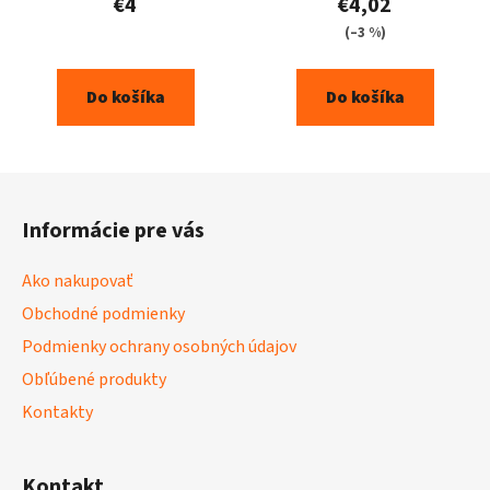
€4
€4,02
(–3 %)
Do košíka
Do košíka
Z
á
Informácie pre vás
p
ä
Ako nakupovať
t
Obchodné podmienky
i
Podmienky ochrany osobných údajov
e
Obľúbené produkty
Kontakty
Kontakt