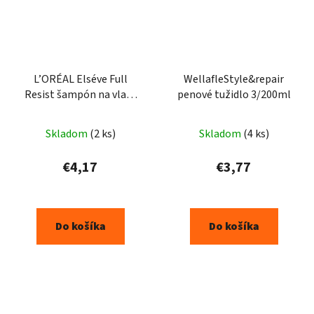
L’ORÉAL Elséve Full
WellafleStyle&repair
Resist šampón na vlasy
penové tužidlo 3/200ml
250 ml
Skladom
(2 ks)
Skladom
(4 ks)
€4,17
€3,77
Do košíka
Do košíka