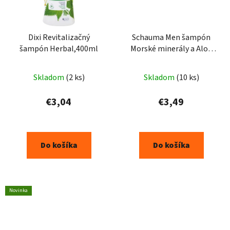
Dixi Revitalizačný
Schauma Men šampón
šampón Herbal,400ml
Morské minerály a Aloe
Vera 3 v 1 400 ml
Skladom
(2 ks)
Skladom
(10 ks)
€3,04
€3,49
Do košíka
Do košíka
Novinka