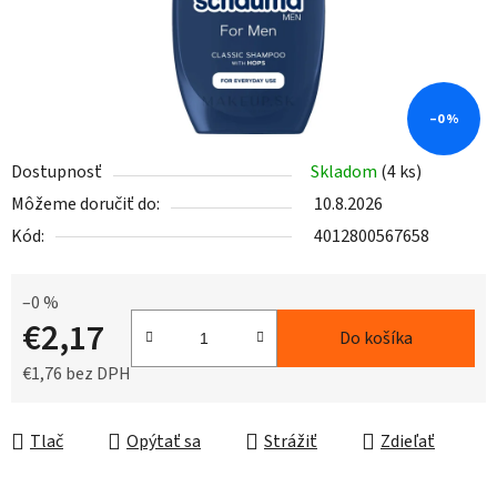
–0 %
Dostupnosť
Skladom
(4 ks)
Môžeme doručiť do:
10.8.2026
Kód:
4012800567658
–0 %
€2,17
Do košíka
€1,76 bez DPH
Jednotková cena:
Tlač
Opýtať sa
Strážiť
Zdieľať