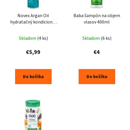
Novex Argan Oil
Baba šampón na objem
hydratačný kondicionér
vlasov 400ml
vlasy 300 ml
Skladom
(4 ks)
Skladom
(6 ks)
€5,99
€4
Do košíka
Do košíka