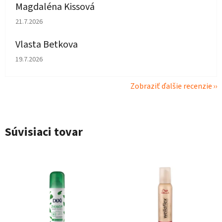
Magdaléna Kissová
Hodnotenie obchodu je 5 z 5 hviezdičiek.
21.7.2026
Vlasta Betkova
Hodnotenie obchodu je 5 z 5 hviezdičiek.
19.7.2026
Zobraziť ďalšie recenzie
Súvisiaci tovar