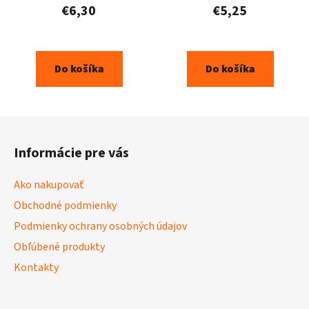
€6,30
€5,25
Do košíka
Do košíka
Z
á
Informácie pre vás
p
ä
Ako nakupovať
t
Obchodné podmienky
i
Podmienky ochrany osobných údajov
e
Obľúbené produkty
Kontakty