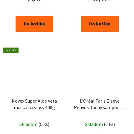
Do košíka
Do košíka
Novinka
Novex Super Aloe Vera
L'Oréal Paris Elseve
maska na vlasy 400g
Rehydratačný šampón na
vlasy Hyaluron Pure
250ml
Skladom
(5 ks)
Skladom
(1 ks)