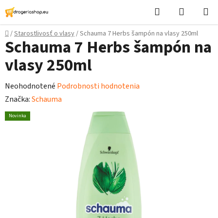
Prejsť
Hľadať
Nákupn
na
košík
obsah
Domov
/
Starostlivosť o vlasy
/
Schauma 7 Herbs šampón na vlasy 250ml
Schauma 7 Herbs šampón na
vlasy 250ml
Priemerné
Neohodnotené
Podrobnosti hodnotenia
hodnotenie
Značka:
Schauma
produktu
Novinka
je
0,0
z
5
hviezdičiek.