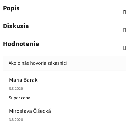
Popis
Diskusia
Hodnotenie
Maria Barak
Hodnotenie obchodu je 5 z 5 hviezdičiek.
9.8.2026
Super cena
Miroslava Čišecká
Hodnotenie obchodu je 1 z 5 hviezdičiek.
3.8.2026