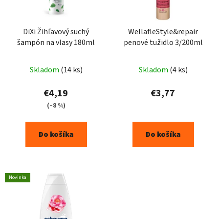
DiXi Žihľavový suchý
WellafleStyle&repair
šampón na vlasy 180ml
penové tužidlo 3/200ml
Skladom
(14 ks)
Skladom
(4 ks)
€4,19
€3,77
(–8 %)
Do košíka
Do košíka
Novinka