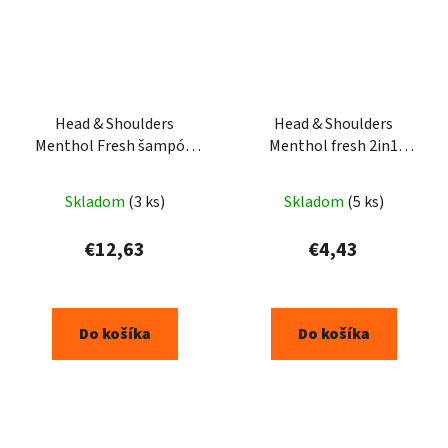
Head & Shoulders
Head & Shoulders
Menthol Fresh šampón
Menthol fresh 2in1
proti lupinám 800 ml
šampón 330ml
Skladom
(3 ks)
Skladom
(5 ks)
€12,63
€4,43
Do košíka
Do košíka