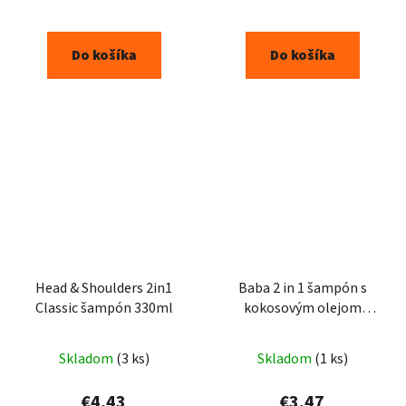
Do košíka
Do košíka
Head & Shoulders 2in1
Baba 2 in 1 šampón s
Classic šampón 330ml
kokosovým olejom
400ml
Skladom
(3 ks)
Skladom
(1 ks)
€4,43
€3,47