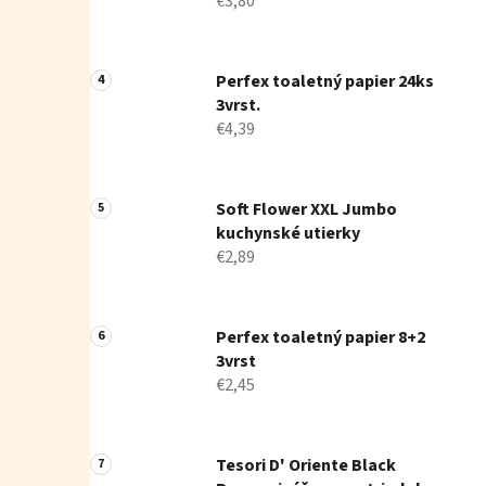
€3,80
Perfex toaletný papier 24ks
3vrst.
€4,39
Soft Flower XXL Jumbo
kuchynské utierky
€2,89
Perfex toaletný papier 8+2
3vrst
€2,45
Tesori D' Oriente Black