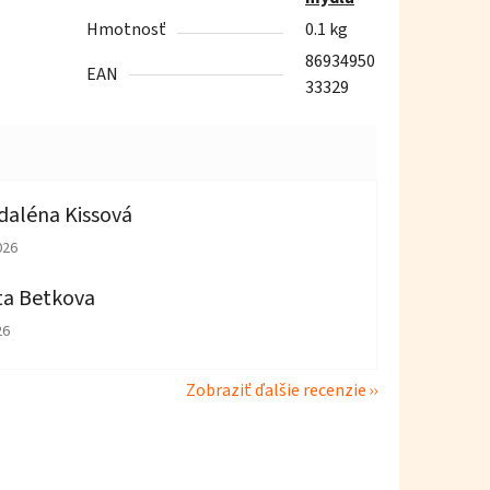
Hmotnosť
0.1 kg
86934950
EAN
33329
aléna Kissová
tenie obchodu je 5 z 5 hviezdičiek.
026
ta Betkova
tenie obchodu je 4 z 5 hviezdičiek.
26
Zobraziť ďalšie recenzie