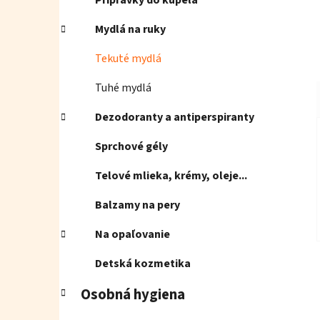
Prípravky do kúpeľa
Mydlá na ruky
Tekuté mydlá
Tuhé mydlá
Dezodoranty a antiperspiranty
Sprchové gély
Telové mlieka, krémy, oleje...
Balzamy na pery
Na opaľovanie
Detská kozmetika
Osobná hygiena