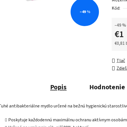
Môžeme 
0,0
Kód:
z
–49 %
5
hviezdič
–49 %
€1
€0,81
Jednot
Tlač
Zdieľ
Popis
Hodnotenie
Tuhé antibakteriálne mydlo určené na bežnú hygienickú starostliv
Poskytuje každodennú maximálnu ochranu aktívnym osobám