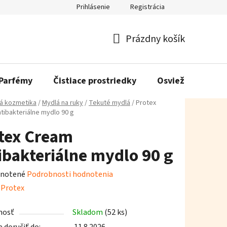
Prihlásenie
Registrácia
Prázdny košík
Nákupný
košík
Parfémy
Čistiace prostriedky
Osviežovače vzd
á kozmetika
/
Mydlá na ruky
/
Tekuté mydlá
/
Protex
tibakteriálne mydlo 90 g
tex Cream
ibakteriálne mydlo 90 g
rné
notené
Podrobnosti hodnotenia
enie
:
Protex
tu
nosť
Skladom
(52 ks)