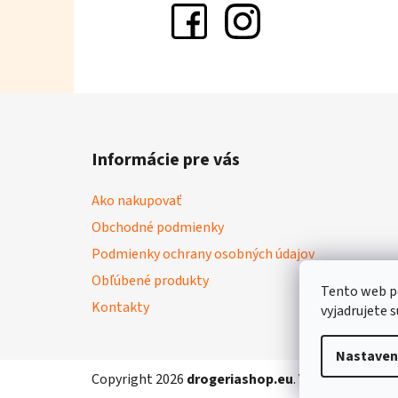
Z
á
Informácie pre vás
p
ä
Ako nakupovať
t
Obchodné podmienky
i
Podmienky ochrany osobných údajov
e
Obľúbené produkty
Tento web p
Kontakty
vyjadrujete s
Nastaven
Copyright 2026
drogeriashop.eu
. Všetky práva vy