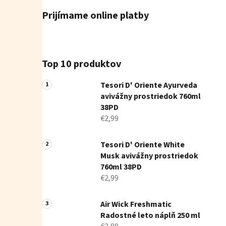
Prijímame online platby
Top 10 produktov
Tesori D' Oriente Ayurveda
avivážny prostriedok 760ml
38PD
€2,99
Tesori D' Oriente White
Musk avivážny prostriedok
760ml 38PD
€2,99
Air Wick Freshmatic
Radostné leto náplň 250 ml