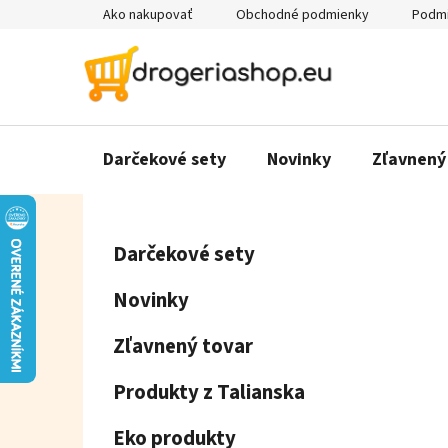
Prejsť
Ako nakupovať
Obchodné podmienky
Podmi
na
obsah
Darčekové sety
Novinky
Zľavnený
B
K
Preskočiť
Darčekové sety
a
o
kategórie
t
č
Novinky
e
n
g
ý
Zľavnený tovar
ó
p
r
Produkty z Talianska
a
i
e
n
Eko produkty