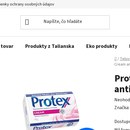
enky ochrany osobných údajov
Obľúbené produkty
Kontakty
 tovar
Produkty z Talianska
Eko produkty
Domov
/
Telov
Cream an
Pro
ant
Prieme
Neohod
hodnot
Značka
produk
Dostup
je