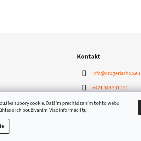
Kontakt
info
@
drogeriashop.eu
+421 949 331 131
oužíva súbory cookie. Ďalším prechádzaním tohto webu
úhlas s ich používaním. Viac informácií
tu
.
ie
hradené.
Upraviť nastavenie cookies