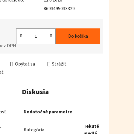
doručiť do:
11.8.2026
8693495033329
iek.
Do košíka
 bez DPH
ková cena:
Opýtať sa
Strážiť
ať
Diskusia
osť.
Dodatočné parametre
Tekuté
.
Kategória
mydlá