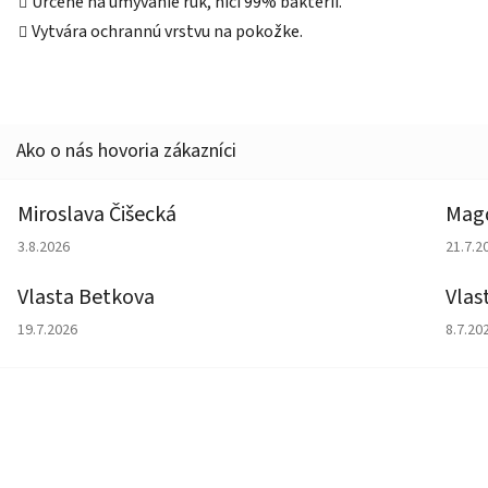
Určené na umývanie rúk, ničí 99% bakterií.
Vytvára ochrannú vrstvu na pokožke.
Miroslava Čišecká
Magd
Hodnotenie obchodu je 1 z 5 hviezdičiek.
Hodno
3.8.2026
21.7.2
Vlasta Betkova
Vlas
Hodnotenie obchodu je 5 z 5 hviezdičiek.
Hodno
19.7.2026
8.7.20