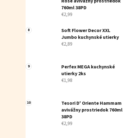
Rose avivážny prostriedok
760ml 38PD
€2,99
Soft Flower Decor XXL
Jumbo kuchynské utierky
€2,89
Perfex MEGA kuchynské
utierky 2ks
€1,98
Tesori D' Oriente Hammam
avivážny prostriedok 760ml
38PD
€2,99