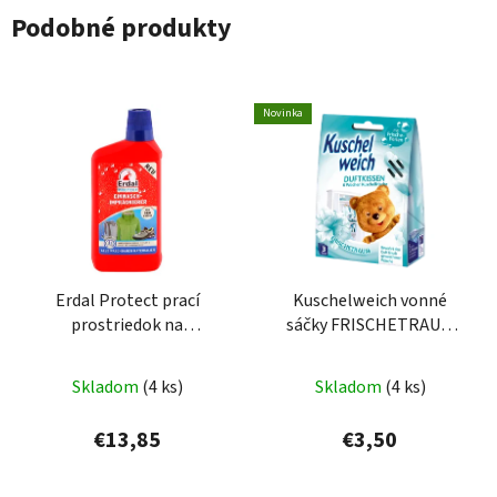
Podobné produkty
Novinka
Erdal Protect prací
Kuschelweich vonné
prostriedok na
sáčky FRISCHETRAUM
vodeodolnú impregnáciu
3ks - modré
500 ml
Skladom
(4 ks)
Skladom
(4 ks)
€13,85
€3,50