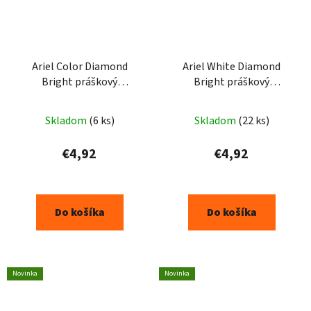
Ariel Color Diamond
Ariel White Diamond
Bright práškový
Bright práškový
prostriedok na škvrny
prostriedok na škvrny
500g
500g
Skladom
(6 ks)
Skladom
(22 ks)
€4,92
€4,92
Do košíka
Do košíka
Novinka
Novinka