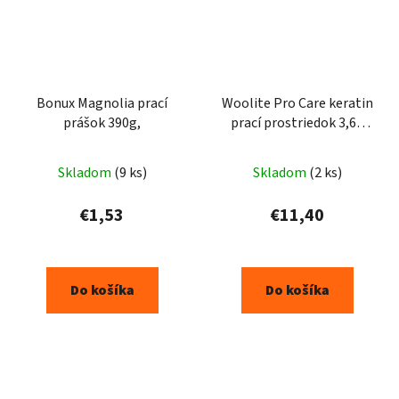
Bonux Magnolia prací
Woolite Pro Care keratin
prášok 390g,
prací prostriedok 3,6L
60PD
Skladom
(9 ks)
Skladom
(2 ks)
€1,53
€11,40
Do košíka
Do košíka