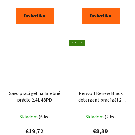
Do košíka
Do košíka
Novinka
Savo prací gél na farebné
Perwoll Renew Black
prádlo 2,4L 48PD
detergent prací gél 2l
40praní
Skladom
(6 ks)
Skladom
(2 ks)
€19,72
€8,39