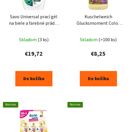
Savo Universal prací gél
Kuschelweich
na biele a farebné prádlo
Glucksmoment Color
2,4L 48PD
prací gel 1,925L - 5PD
Skladom
(3 ks)
Skladom
(>100 ks)
€19,72
€8,25
Do košíka
Do košíka
Novinka
Novinka