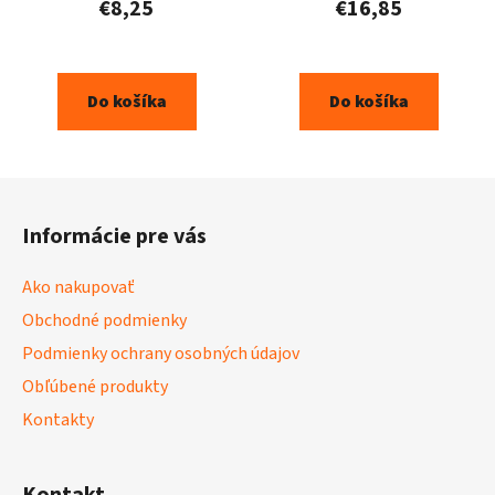
€8,25
€16,85
Do košíka
Do košíka
Z
á
Informácie pre vás
p
ä
Ako nakupovať
t
Obchodné podmienky
i
Podmienky ochrany osobných údajov
e
Obľúbené produkty
Kontakty