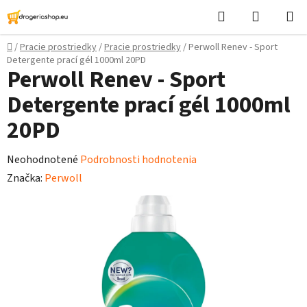
Prejsť
Hľadať
Nákupn
na
košík
obsah
Domov
/
Pracie prostriedky
/
Pracie prostriedky
/
Perwoll Renev - Sport
Detergente prací gél 1000ml 20PD
Perwoll Renev - Sport
Detergente prací gél 1000ml
20PD
Priemerné
Neohodnotené
Podrobnosti hodnotenia
hodnotenie
Značka:
Perwoll
produktu
je
0,0
z
5
hviezdičiek.