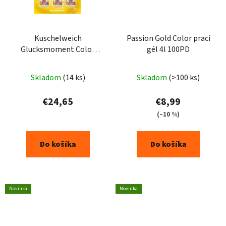
Kuschelweich
Passion Gold Color prací
Glucksmoment Color
gél 4l 100PD
prací gel 3x1,925L -
105PD
Skladom
(14 ks)
Skladom
(>100 ks)
€24,65
€8,99
(–10 %)
Do košíka
Do košíka
Novinka
Novinka