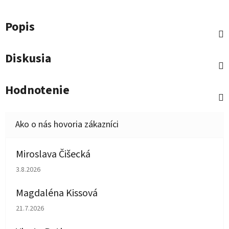
Popis
Diskusia
Hodnotenie
Miroslava Čišecká
Hodnotenie obchodu je 1 z 5 hviezdičiek.
3.8.2026
Magdaléna Kissová
Hodnotenie obchodu je 5 z 5 hviezdičiek.
21.7.2026