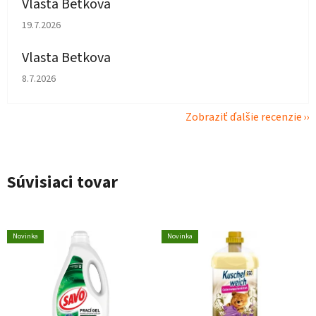
Vlasta Betkova
Hodnotenie obchodu je 5 z 5 hviezdičiek.
19.7.2026
Vlasta Betkova
Hodnotenie obchodu je 4 z 5 hviezdičiek.
8.7.2026
Zobraziť ďalšie recenzie
Súvisiaci tovar
Novinka
Novinka