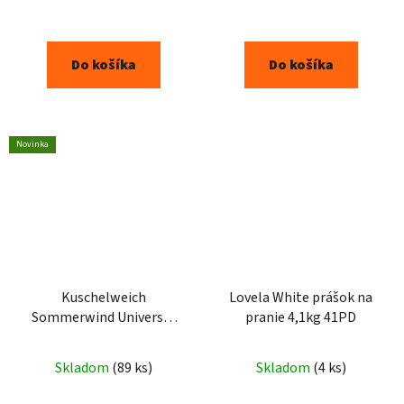
Do košíka
Do košíka
Novinka
Kuschelweich
Lovela White prášok na
Sommerwind Universal
pranie 4,1kg 41PD
prací gel 1,925L - 35PD
Skladom
(89 ks)
Skladom
(4 ks)