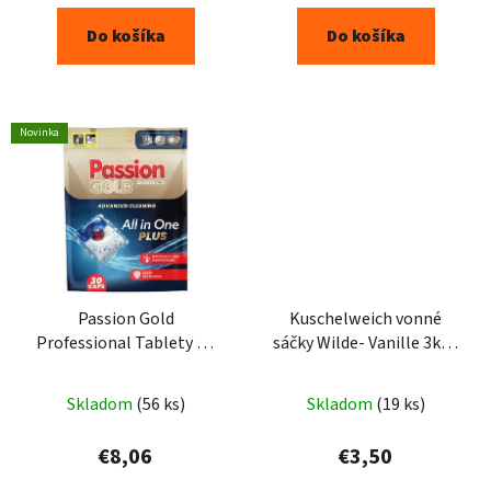
Do košíka
Do košíka
Novinka
Passion Gold
Kuschelweich vonné
Professional Tablety do
sáčky Wilde- Vanille 3ks -
umývačky riadu All in One
žlté
Plus 30ks
Skladom
(56 ks)
Skladom
(19 ks)
€8,06
€3,50