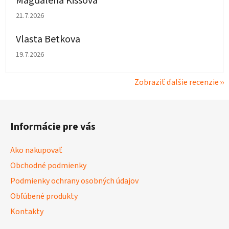
Magdaléna Kissová
Hodnotenie obchodu je 5 z 5 hviezdičiek.
21.7.2026
Vlasta Betkova
Hodnotenie obchodu je 5 z 5 hviezdičiek.
19.7.2026
Zobraziť ďalšie recenzie
Z
á
Informácie pre vás
p
ä
Ako nakupovať
t
Obchodné podmienky
i
Podmienky ochrany osobných údajov
e
Obľúbené produkty
Kontakty