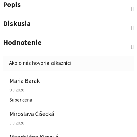
Popis
Diskusia
Hodnotenie
Maria Barak
Hodnotenie obchodu je 5 z 5 hviezdičiek.
9.8.2026
Super cena
Miroslava Čišecká
Hodnotenie obchodu je 1 z 5 hviezdičiek.
3.8.2026