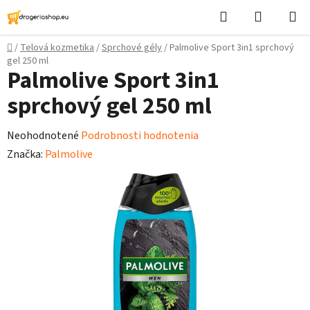
Prejsť
Hľadať
Nákupn
na
košík
obsah
Domov
/
Telová kozmetika
/
Sprchové gély
/
Palmolive Sport 3in1 sprchový
gel 250 ml
Palmolive Sport 3in1
sprchový gel 250 ml
Priemerné
Neohodnotené
Podrobnosti hodnotenia
hodnotenie
Značka:
Palmolive
produktu
je
0,0
z
5
hviezdičiek.