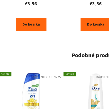
€3,56
€3,56
Do košíka
Do košíka
Podobné prod
Novinka
Novinka
Kód:
8700216319775
Kód:
871