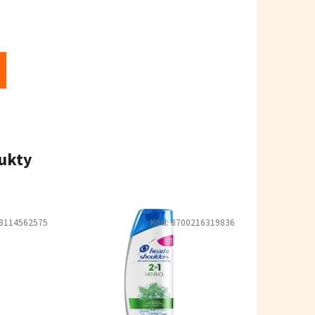
ukty
8114562575
Kód:
8700216319836