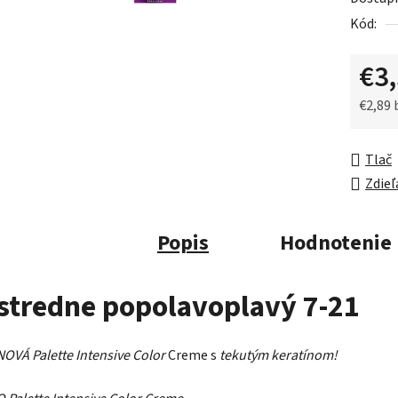
0,0
Kód:
z
5
€3
hviezdič
€2,89
Jednot
Tlač
Zdieľ
Popis
Hodnotenie
stredne popolavoplavý 7-21
NOVÁ Palette Intensive Color
Creme s
tekutým keratínom!