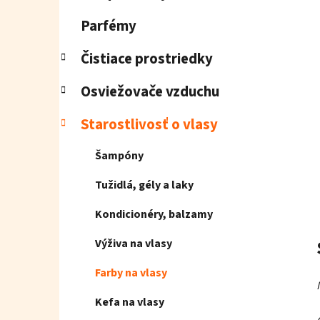
e
l
Parfémy
Čistiace prostriedky
Osviežovače vzduchu
Starostlivosť o vlasy
Šampóny
Tužidlá, gély a laky
Kondicionéry, balzamy
Výživa na vlasy
Farby na vlasy
Kefa na vlasy