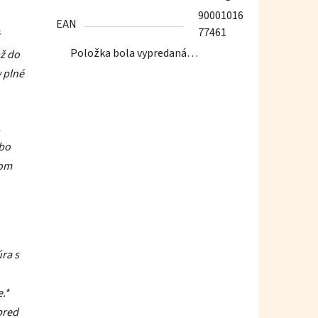
90001016
EAN
77461
Položka bola vypredaná…
až do
y plné
,
ebo
nom
ra s
e.*
pred