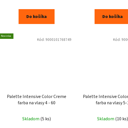
Do košíka
Do košíka
Novinka
Kód:
9000101768749
Kód:
900
Palette Intensive Color Creme
Palette Intensive Colo
farba na vlasy 4 - 60
farba na vlasy 5-
Skladom
(5 ks)
Skladom
(10 ks)