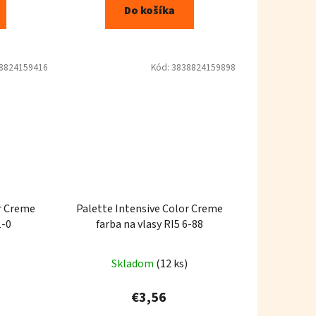
Do košíka
8824159416
Kód:
3838824159898
r Creme
Palette Intensive Color Creme
1-0
farba na vlasy RI5 6-88
Skladom
(12 ks)
€3,56