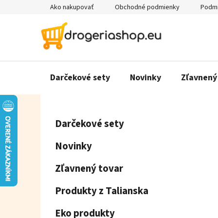
Prejsť
Ako nakupovať
Obchodné podmienky
Podmi
na
obsah
Darčekové sety
Novinky
Zľavnený
B
K
Preskočiť
Darčekové sety
a
o
kategórie
t
č
Novinky
e
n
g
ý
Zľavnený tovar
ó
p
r
Produkty z Talianska
a
i
e
n
Eko produkty