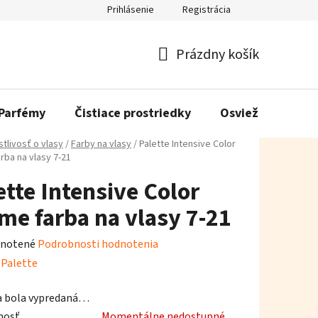
Prihlásenie
Registrácia
Prázdny košík
Nákupný
košík
Parfémy
Čistiace prostriedky
Osviežovače vzd
stlivosť o vlasy
/
Farby na vlasy
/
Palette Intensive Color
rba na vlasy 7-21
ette Intensive Color
me farba na vlasy 7-21
rné
notené
Podrobnosti hodnotenia
enie
:
Palette
tu
a bola vypredaná…
nosť
Momentálne nedostupné