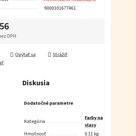
9000101677461
,56
iek.
 bez DPH
ková cena:
Opýtať sa
Strážiť
ať
Diskusia
Dodatočné parametre
Farby na
Kategória
vlasy
Hmotnosť
0.11 kg