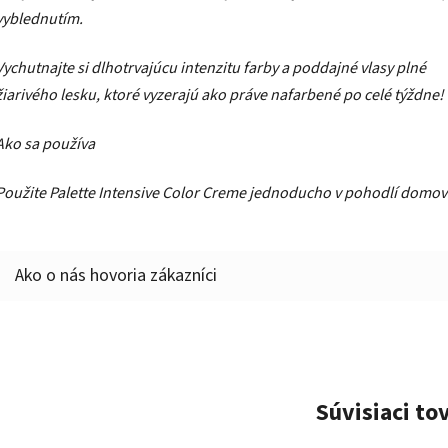
vyblednutím.
Vychutnajte si dlhotrvajúcu intenzitu farby a poddajné vlasy plné
žiarivého lesku, ktoré vyzerajú ako práve nafarbené po celé týždne!
Ako sa používa
Použite Palette Intensive Color Creme jednoducho v pohodlí domov
Súvisiaci to