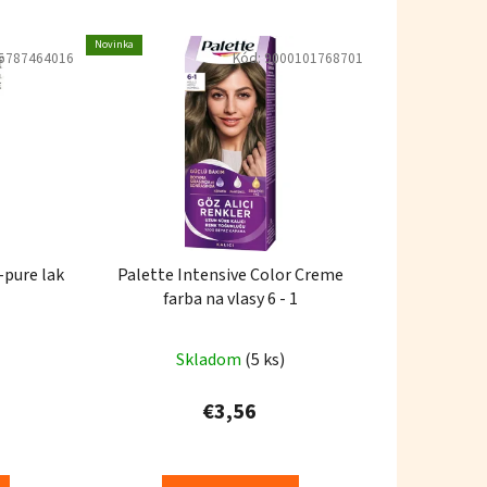
Novinka
5787464016
Kód:
9000101768701
-pure lak
Palette Intensive Color Creme
farba na vlasy 6 - 1
Skladom
(5 ks)
€3,56