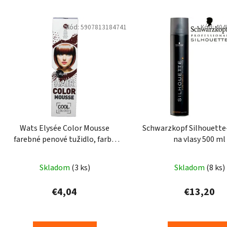
Kód:
5907813184741
Kód:
404
Wats Elysée Color Mousse
Schwarzkopf Silhouette
farebné penové tužidlo, farba
na vlasy 500 ml
hnedá 75 ml
Skladom
(3 ks)
Skladom
(8 ks)
€4,04
€13,20