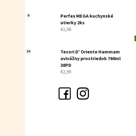
Perfex MEGA kuchynské
utierky 2ks
€1,98
Tesori D' Oriente Hammam
avivážny prostriedok 760ml
38PD
€2,99