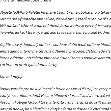
O Palette Intensive Color Creme
Objavte NOVINKU Palette Intensive Color Creme obohatenú o tekutý
keratín pre výnimočne intenzívne, žiarivé farby, ktoré teraz vydržia 
50% dlhšie!* Užite si svoju obľúbenú farbu a zdravo vyzerajúce vlas
žiarivého lesku, ktoré vyzerajú ako práve nafarbené po celé týždne.
Nájdite si svoj dokonalý odtieň – studené alebo teplé odtiene blond
jemné alebo intenzívne červené odtiene či prírodné, zlatohnedé al
čierne odtiene – od Palette Intensive Color Creme s tekutým keratí
a ochranou proti vyblednutiu farby.
Ako to funguje
Tekutý keratín pre novú dimenziu farieb na vlasy Ošetrujúca receptú
tekutým keratínom dodá vlasom hĺbkovú starostlivosť a zároveň vo
vlasoch ukotvuje farbu, ktorej intenzita vydrží teraz až do 50% dlhši
Vlasy sú hebkejšie a hladšie na dotyk a farba je dokonale chránená 