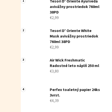
Tesori D' Oriente Ayurveda
avivážny prostriedok 760ml
38PD
€2,99
Tesori D' Oriente White
Musk avivážny prostriedok
760ml 38PD
€2,99
Air Wick Freshmatic
Radostné leto náplň 250 ml
€3,80
Perfex toaletný papier 24ks
3vrst.
€4,39