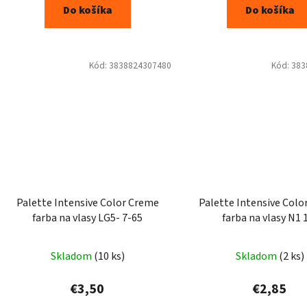
Do košíka
Do košíka
Kód:
3838824307480
Kód:
383
Palette Intensive Color Creme
Palette Intensive Colo
farba na vlasy LG5- 7-65
farba na vlasy N1 
Skladom
(10 ks)
Skladom
(2 ks)
€3,50
€2,85