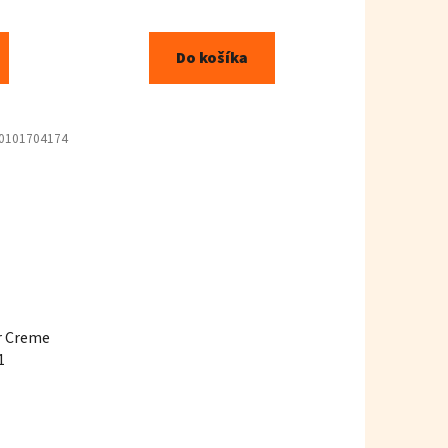
Do košíka
0101704174
r Creme
1