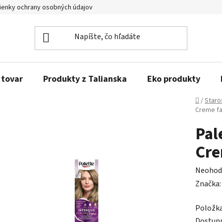
enky ochrany osobných údajov
Obľúbené produkty
Kontakty
 tovar
Produkty z Talianska
Eko produkty
Domov
/
Staro
Creme fa
Pal
Cre
Prieme
Neohod
hodnot
Značka
produk
Položk
je
Dostup