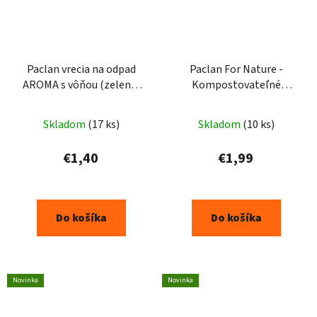
Paclan vrecia na odpad
Paclan For Nature -
AROMA s vôňou (zelené)
Kompostovateľné
Multitop 35l, 20ks
papierové vrecia na
bioodpady 10l - 10ks
Skladom
(17 ks)
Skladom
(10 ks)
€1,40
€1,99
Do košíka
Do košíka
Novinka
Novinka