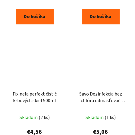
Do košíka
Do košíka
Fixinela perfekt čistič
Savo Dezinfekcia bez
krbových skiel 500ml
chlóru odmasťovač
700ml
Skladom
(2 ks)
Skladom
(1 ks)
€4,56
€5,06