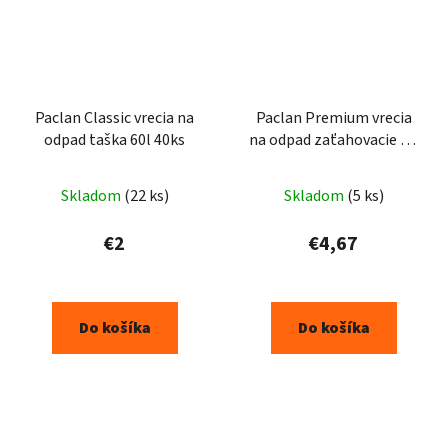
Paclan Classic vrecia na
Paclan Premium vrecia
odpad taška 60l 40ks
na odpad zaťahovacie uši
2-vrstvové 120l 10ks
Skladom
(22 ks)
Skladom
(5 ks)
€2
€4,67
Do košíka
Do košíka