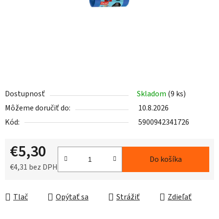
Dostupnosť
Skladom
(9 ks)
Môžeme doručiť do:
10.8.2026
Kód:
5900942341726
€5,30
Do košíka
€4,31 bez DPH
Jednotková cena:
Tlač
Opýtať sa
Strážiť
Zdieľať