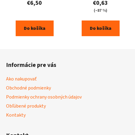
€6,50
€0,63
(–87 %)
Do košíka
Do košíka
Z
á
Informácie pre vás
p
ä
Ako nakupovať
t
Obchodné podmienky
i
Podmienky ochrany osobných údajov
e
Obľúbené produkty
Kontakty