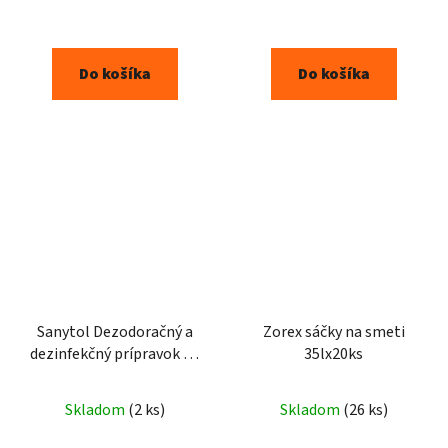
Do košíka
Do košíka
Sanytol Dezodoračný a
Zorex sáčky na smeti
dezinfekčný prípravok na
35lx20ks
tkaniny 500 ml
Skladom
(2 ks)
Skladom
(26 ks)