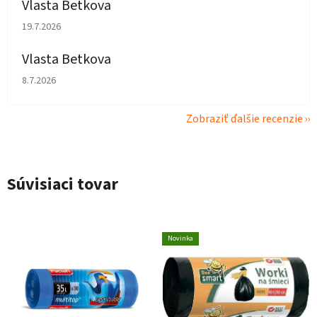
Vlasta Betkova
Hodnotenie obchodu je 5 z 5 hviezdičiek.
19.7.2026
Vlasta Betkova
Hodnotenie obchodu je 4 z 5 hviezdičiek.
8.7.2026
Zobraziť ďalšie recenzie
Súvisiaci tovar
Novinka