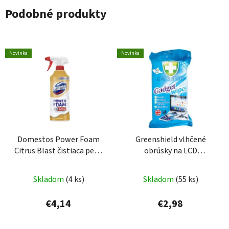
Podobné produkty
Novinka
Novinka
Domestos Power Foam
Greenshield vlhčené
Citrus Blast čistiaca pena
obrúsky na LCD
na toaletu a kúpelňu 435
obrazovky, 50 ks
ml
Skladom
(4 ks)
Skladom
(55 ks)
€4,14
€2,98