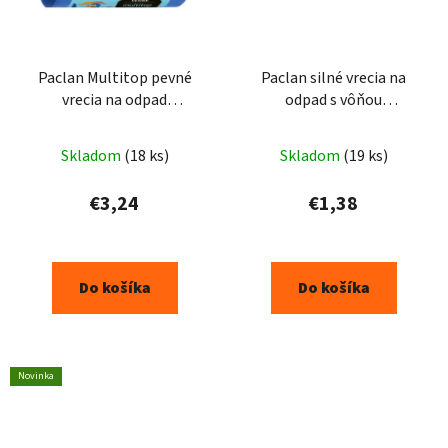
Paclan Multitop pevné
Paclan silné vrecia na
vrecia na odpad
odpad s vôňou
uväzovacie rohy 80l 20ks
zaťahovacie uši 35l 14ks
Skladom
(18 ks)
Skladom
(19 ks)
€3,24
€1,38
Do košíka
Do košíka
Novinka