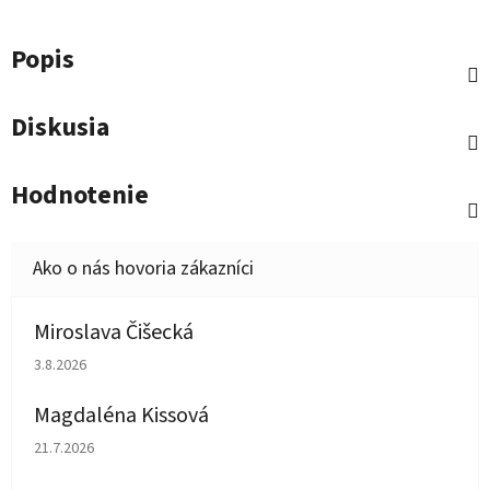
Popis
Diskusia
Hodnotenie
Miroslava Čišecká
Hodnotenie obchodu je 1 z 5 hviezdičiek.
3.8.2026
Magdaléna Kissová
Hodnotenie obchodu je 5 z 5 hviezdičiek.
21.7.2026