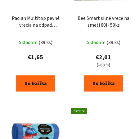
Paclan Multitop pevné
Bee Smart silné vrece na
vrecia na odpad
smeti 60l- 50ks
uväzovacie rohy 35l 36ks
Skladom
(39 ks)
Skladom
(39 ks)
€1,65
€2,01
(–60 %)
Do košíka
Do košíka
Novinka