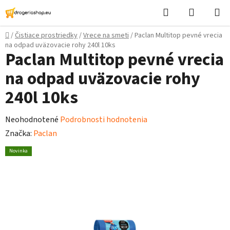
Prejsť
Hľadať
Nákupn
na
košík
obsah
Domov
/
Čistiace prostriedky
/
Vrece na smeti
/
Paclan Multitop pevné vrecia
na odpad uväzovacie rohy 240l 10ks
Paclan Multitop pevné vrecia
na odpad uväzovacie rohy
240l 10ks
Priemerné
Neohodnotené
Podrobnosti hodnotenia
hodnotenie
Značka:
Paclan
produktu
Novinka
je
0,0
z
5
hviezdičiek.