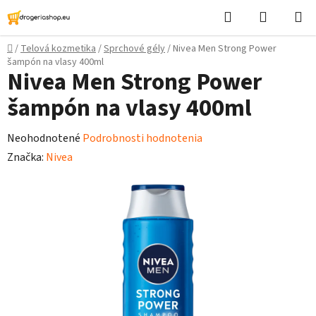
Prejsť
Hľadať
Nákupn
na
košík
obsah
Domov
/
Telová kozmetika
/
Sprchové gély
/
Nivea Men Strong Power
šampón na vlasy 400ml
Nivea Men Strong Power
šampón na vlasy 400ml
Priemerné
Neohodnotené
Podrobnosti hodnotenia
hodnotenie
Značka:
Nivea
produktu
je
0,0
z
5
hviezdičiek.