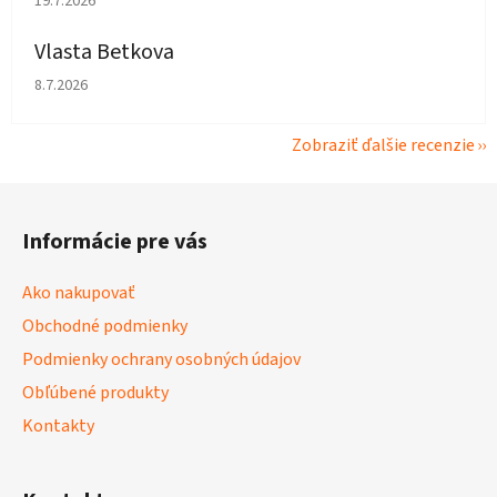
19.7.2026
Vlasta Betkova
Hodnotenie obchodu je 4 z 5 hviezdičiek.
8.7.2026
Zobraziť ďalšie recenzie
Z
á
Informácie pre vás
p
ä
Ako nakupovať
t
Obchodné podmienky
i
Podmienky ochrany osobných údajov
e
Obľúbené produkty
Kontakty