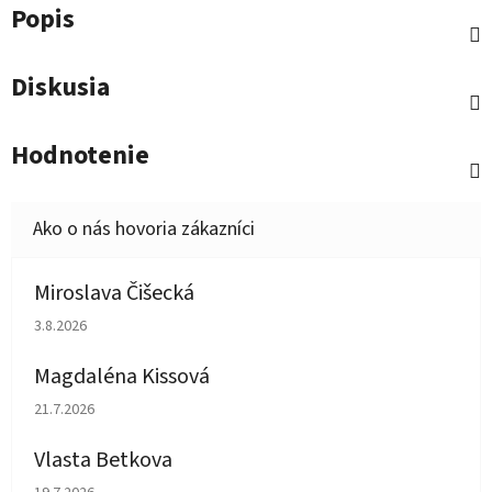
Popis
Diskusia
Hodnotenie
Miroslava Čišecká
Hodnotenie obchodu je 1 z 5 hviezdičiek.
3.8.2026
Magdaléna Kissová
Hodnotenie obchodu je 5 z 5 hviezdičiek.
21.7.2026
Vlasta Betkova
Hodnotenie obchodu je 5 z 5 hviezdičiek.