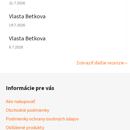
Hodnotenie obchodu je 5 z 5 hviezdičiek.
21.7.2026
Vlasta Betkova
Hodnotenie obchodu je 5 z 5 hviezdičiek.
19.7.2026
Vlasta Betkova
Hodnotenie obchodu je 4 z 5 hviezdičiek.
8.7.2026
Zobraziť ďalšie recenzie
Z
á
Informácie pre vás
p
ä
Ako nakupovať
t
Obchodné podmienky
i
Podmienky ochrany osobných údajov
e
Obľúbené produkty