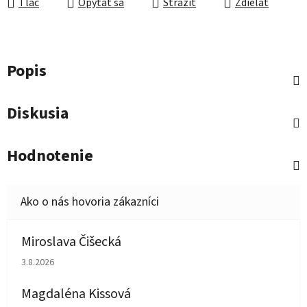
Tlač
Opýtať sa
Strážiť
Zdieľať
Popis
Diskusia
Hodnotenie
Miroslava Čišecká
Hodnotenie obchodu je 1 z 5 hviezdičiek.
3.8.2026
Magdaléna Kissová