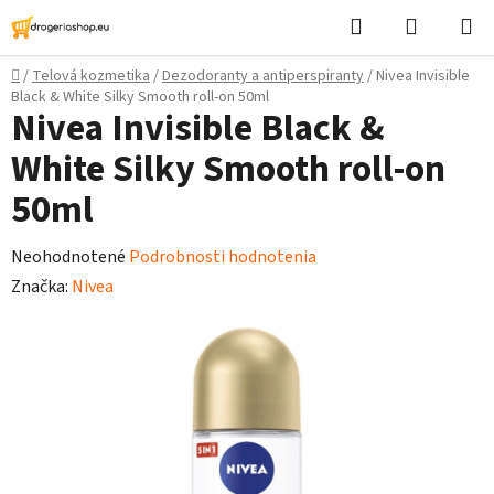
Prejsť
Hľadať
Nákupn
na
košík
obsah
Domov
/
Telová kozmetika
/
Dezodoranty a antiperspiranty
/
Nivea Invisible
Black & White Silky Smooth roll-on 50ml
Nivea Invisible Black &
White Silky Smooth roll-on
50ml
Priemerné
Neohodnotené
Podrobnosti hodnotenia
hodnotenie
Značka:
Nivea
produktu
je
0,0
z
5
hviezdičiek.