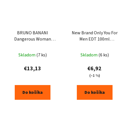
BRUNO BANANI
New Brand Only You For
Dangerous Woman
Men EDT 100ml
toaletná voda dámska 50
(alternatíva Givenchy
ml
Gentlemen Only )
Skladom
(7 ks)
Skladom
(6 ks)
€13,13
€6,92
(–1 %)
Do košíka
Do košíka