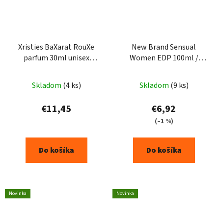
Xristies BaXarat RouXe
New Brand Sensual
parfum 30ml unisex
Women EDP 100ml /
(Alternatíva vône Maison
(alternativa Jean Paul
Francis Kurkdjian
Gaultier Scandal By Night
Skladom
(4 ks)
Skladom
(9 ks)
Baccarat Rouge 540)
)
€11,45
€6,92
(–1 %)
Do košíka
Do košíka
Novinka
Novinka