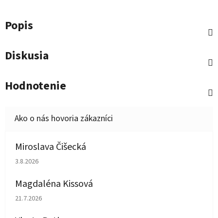
Popis
Diskusia
Hodnotenie
Miroslava Čišecká
Hodnotenie obchodu je 1 z 5 hviezdičiek.
3.8.2026
Magdaléna Kissová
Hodnotenie obchodu je 5 z 5 hviezdičiek.
21.7.2026