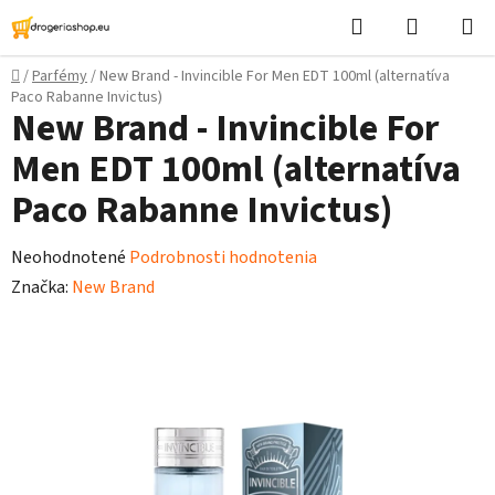
Prejsť
Hľadať
Nákupn
na
košík
obsah
Domov
/
Parfémy
/
New Brand - Invincible For Men EDT 100ml (alternatíva
Paco Rabanne Invictus)
New Brand - Invincible For
Men EDT 100ml (alternatíva
Paco Rabanne Invictus)
Priemerné
Neohodnotené
Podrobnosti hodnotenia
hodnotenie
Značka:
New Brand
produktu
je
0,0
z
5
hviezdičiek.