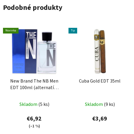
Podobné produkty
Novinka
Tip
New Brand The NB Men
Cuba Gold EDT 35ml
EDT 100ml (alternatíva
Hugo Boss Pure Men)
Skladom
(5 ks)
Skladom
(9 ks)
€6,92
€3,69
(–1 %)