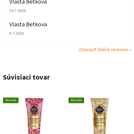
Vlasta Betkova
Hodnotenie obchodu je 5 z 5 hviezdičiek.
19.7.2026
Vlasta Betkova
Hodnotenie obchodu je 4 z 5 hviezdičiek.
8.7.2026
Zobraziť ďalšie recenzie
Súvisiaci tovar
Novinka
Novinka