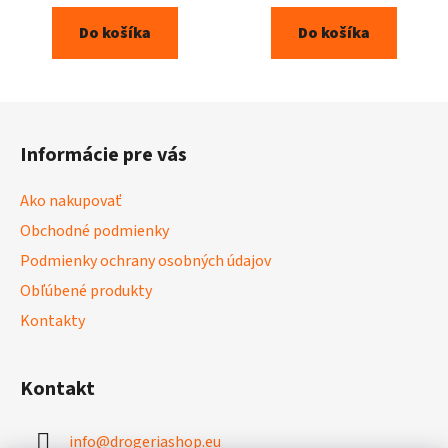
Do košíka
Do košíka
Z
á
Informácie pre vás
p
ä
Ako nakupovať
t
Obchodné podmienky
i
Podmienky ochrany osobných údajov
e
Obľúbené produkty
Kontakty
Kontakt
info
@
drogeriashop.eu