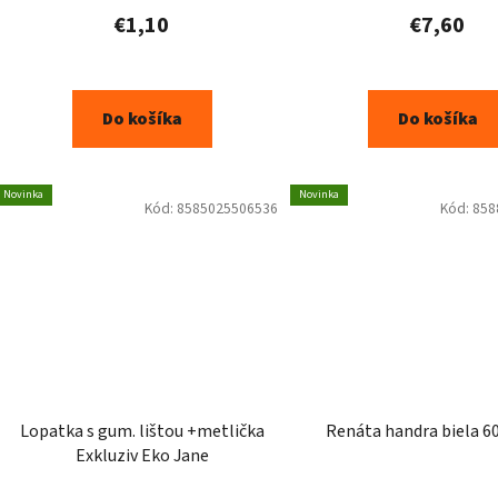
€1,10
€7,60
Do košíka
Do košíka
Novinka
Novinka
Kód:
8585025506536
Kód:
858
Lopatka s gum. lištou +metlička
Renáta handra biela 
Exkluziv Eko Jane