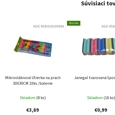
Súvisiaci to
Novinka
Kód:
8585025500886
Kód:
858
Mikrovláknová Utierka na prach
Janegal tvarovaná špo
30X30CM 10ks /balenie
Skladom
(8 ks)
Skladom
(16 ks)
€3,89
€0,99