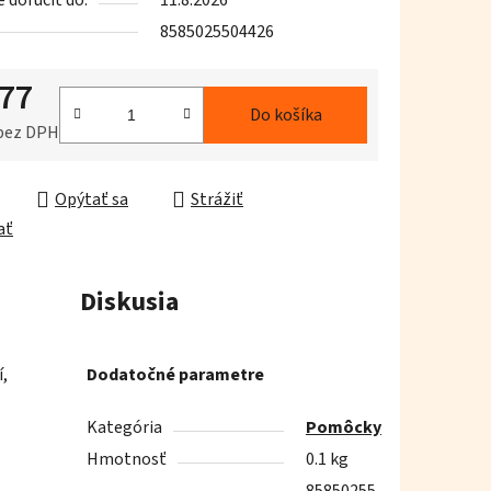
doručiť do:
11.8.2026
8585025504426
,77
iek.
Do košíka
 bez DPH
ková cena:
Opýtať sa
Strážiť
ať
Diskusia
í,
Dodatočné parametre
Kategória
Pomôcky
Hmotnosť
0.1 kg