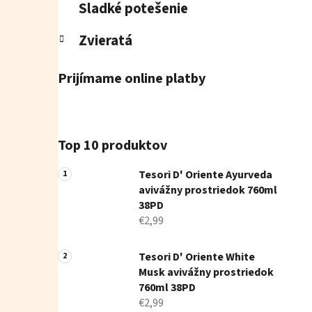
Sladké potešenie
Zvieratá
Prijímame online platby
Top 10 produktov
Tesori D' Oriente Ayurveda
avivážny prostriedok 760ml
38PD
€2,99
Tesori D' Oriente White
Musk avivážny prostriedok
760ml 38PD
€2,99