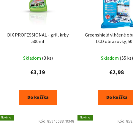
DIX PROFESSIONAL - gril, krby
Greenshield vlhčené ob
500ml
LCD obrazovky, 50
Skladom
(3 ks)
Skladom
(55 ks)
€3,19
€2,98
Do košíka
Do košíka
Novinka
Novinka
Kód:
8594008878348
Kód:
858