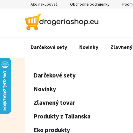
Prejsť
Ako nakupovať
Obchodné podmienky
Podmi
na
obsah
Darčekové sety
Novinky
Zľavnený
B
K
Preskočiť
Darčekové sety
a
o
kategórie
t
č
Novinky
e
n
g
ý
Zľavnený tovar
ó
p
r
Produkty z Talianska
a
i
e
n
Eko produkty