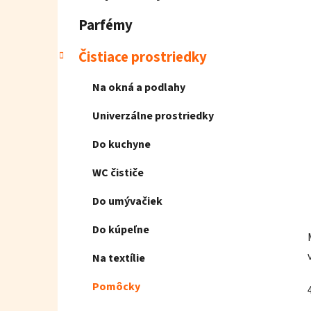
e
l
Parfémy
Čistiace prostriedky
Na okná a podlahy
Univerzálne prostriedky
Do kuchyne
WC čističe
Do umývačiek
Do kúpeľne
Na textílie
Pomôcky