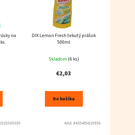
rúsky na
DIX Lemon Fresh tekutý prášok
 ks
500ml
Skladom
(6 ks)
€2,03
Do košíka
5025500350
Kód:
8435495820956