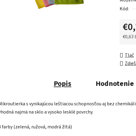
Môžeme 
0,0
Kód:
z
5
€0
hviezdič
€0,63
Jednot
Tlač
Zdieľ
Popis
Hodnotenie
Mikroutierka s vynikajúcou leštiacou schopnosťou aj bez chemikáli
vhodná najmä na sklo a vysoko lesklé povrchy.
4 farby (zelená, ružová, modrá žltá)