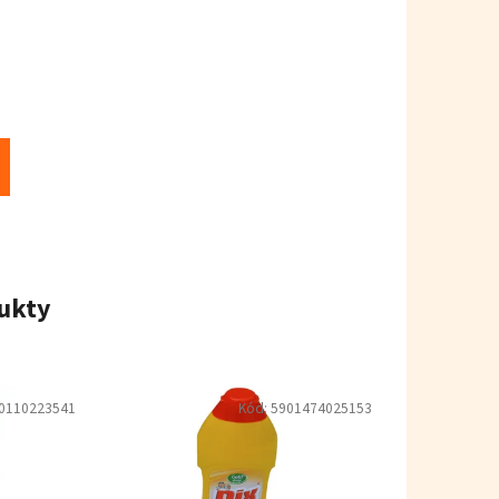
ukty
0110223541
Kód:
5901474025153