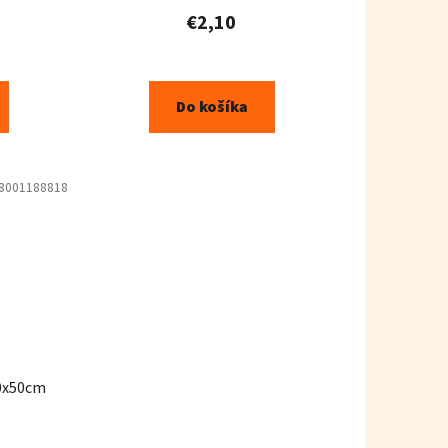
€2,10
Do košíka
8001188818
60x50cm