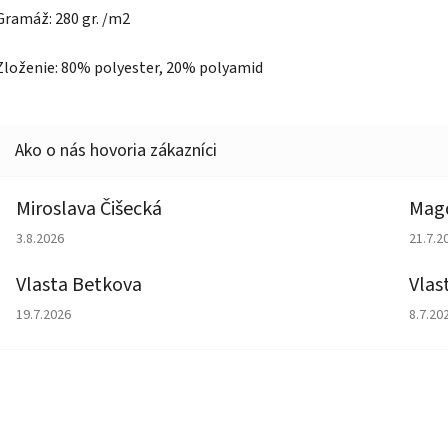
Gramáž: 280 gr. /m2
Zloženie: 80% polyester, 20% polyamid
Miroslava Čišecká
Magd
Hodnotenie obchodu je 1 z 5 hviezdičiek.
Hodno
3.8.2026
21.7.2
Vlasta Betkova
Vlas
Hodnotenie obchodu je 5 z 5 hviezdičiek.
Hodno
19.7.2026
8.7.20