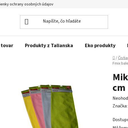
enky ochrany osobných údajov
Obľúbené produkty
Kontakty
 tovar
Produkty z Talianska
Eko produkty
Domov
/
Čisti
Fmix bal
Mik
cm 
Prieme
Neohod
hodnot
Značka
produk
Dostup
je