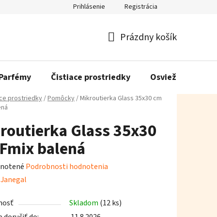
Prihlásenie
Registrácia
Prázdny košík
Nákupný
košík
Parfémy
Čistiace prostriedky
Osviežovače vzd
ace prostriedky
/
Pomôcky
/
Mikroutierka Glass 35x30 cm
ená
routierka Glass 35x30
Fmix balená
rné
notené
Podrobnosti hodnotenia
enie
:
Janegal
tu
nosť
Skladom
(12 ks)