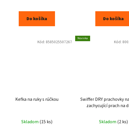
Do košíka
Do košíka
Novinka
Kód:
8585025507267
Kód:
800
Kefka na ruky s rúčkou
Swiffer DRY prachovky n
zachycující prach na d
laminátové podlahy 
Skladom
(15 ks)
Skladom
(2 ks)