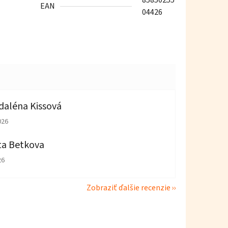
85850255
EAN
04426
aléna Kissová
tenie obchodu je 5 z 5 hviezdičiek.
026
ta Betkova
tenie obchodu je 4 z 5 hviezdičiek.
26
Zobraziť ďalšie recenzie