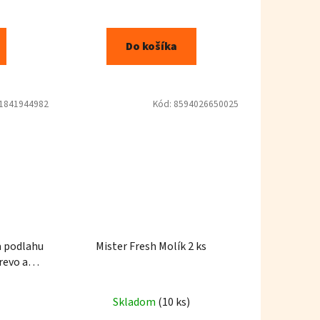
Do košíka
1841944982
Kód:
8594026650025
a podlahu
Mister Fresh Molík 2 ks
revo a
16 ks
Skladom
(10 ks)