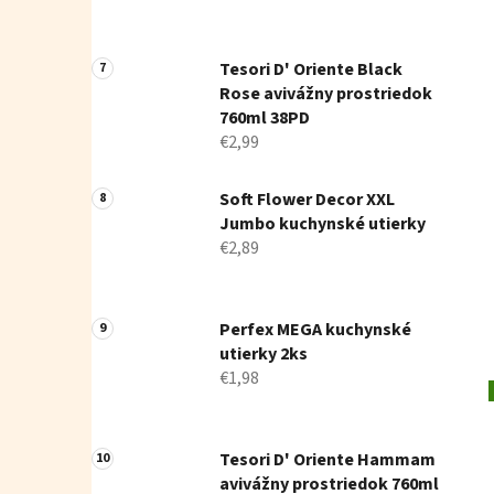
Tesori D' Oriente Black
Rose avivážny prostriedok
760ml 38PD
€2,99
Soft Flower Decor XXL
Jumbo kuchynské utierky
€2,89
Perfex MEGA kuchynské
utierky 2ks
€1,98
Tesori D' Oriente Hammam
avivážny prostriedok 760ml