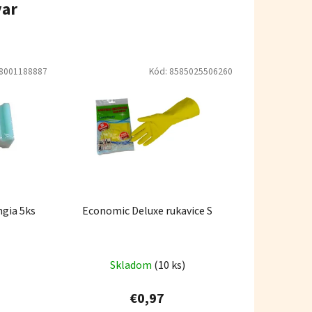
var
8001188887
Kód:
8585025506260
ngia 5ks
Economic Deluxe rukavice S
Skladom
(10 ks)
€0,97