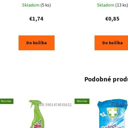
Skladom
(5 ks)
Skladom
(13 ks)
€1,74
€0,85
Do košíka
Do košíka
Podobné prod
Novinka
Novinka
Kód:
5901474035022
Kód:
506