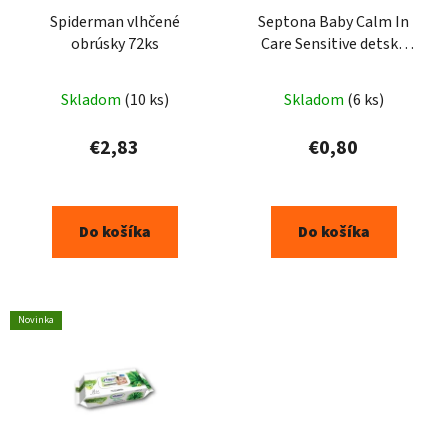
Spiderman vlhčené
Septona Baby Calm In
obrúsky 72ks
Care Sensitive detské
čistiace utierky 20ks
Skladom
(10 ks)
Skladom
(6 ks)
€2,83
€0,80
Do košíka
Do košíka
Novinka