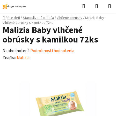
Prejsť
Hľadať
Nákupn
na
košík
obsah
Domov
/
Pre deti
/
Staroslivosť o dieťa
/
Vlhčené obrúsky
/
Malizia Baby
vlhčené obrúsky s kamilkou 72ks
Malizia Baby vlhčené
obrúsky s kamilkou 72ks
Priemerné
Neohodnotené
Podrobnosti hodnotenia
hodnotenie
Značka:
Malizia
produktu
je
0,0
z
5
hviezdičiek.