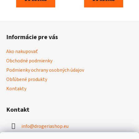
Z
á
Informácie pre vás
p
ä
Ako nakupovať
t
Obchodné podmienky
i
Podmienky ochrany osobných údajov
e
Obľúbené produkty
Kontakty
Kontakt
info
@
drogeriashop.eu