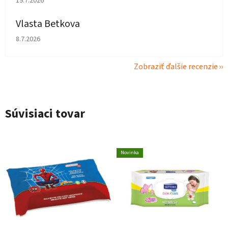
19.7.2026
Vlasta Betkova
Hodnotenie obchodu je 4 z 5 hviezdičiek.
8.7.2026
Zobraziť ďalšie recenzie
Súvisiaci tovar
Novinka