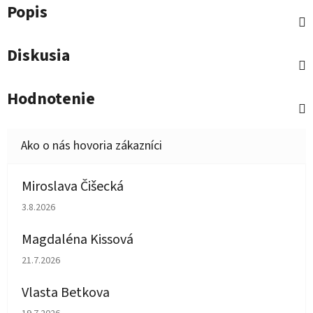
Popis
Diskusia
Hodnotenie
Miroslava Čišecká
Hodnotenie obchodu je 1 z 5 hviezdičiek.
3.8.2026
Magdaléna Kissová
Hodnotenie obchodu je 5 z 5 hviezdičiek.
21.7.2026
Vlasta Betkova
Hodnotenie obchodu je 5 z 5 hviezdičiek.