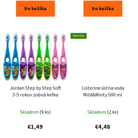
Do košíka
Do košíka
Novinka
Jordan Step by Step Soft
Listerine ústna voda
3-5 rokov zubná kefka
Mild&Minty 500 ml
Skladom
(9 ks)
Skladom
(2 ks)
€1,49
€4,48