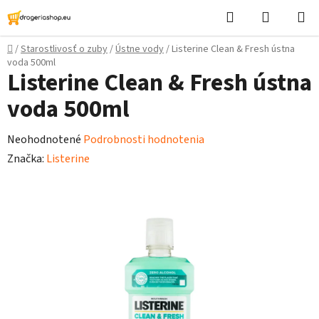
Prejsť
Hľadať
Nákupn
na
košík
obsah
Domov
/
Starostlivosť o zuby
/
Ústne vody
/
Listerine Clean & Fresh ústna
voda 500ml
Listerine Clean & Fresh ústna
voda 500ml
Priemerné
Neohodnotené
Podrobnosti hodnotenia
hodnotenie
Značka:
Listerine
produktu
je
0,0
z
5
hviezdičiek.