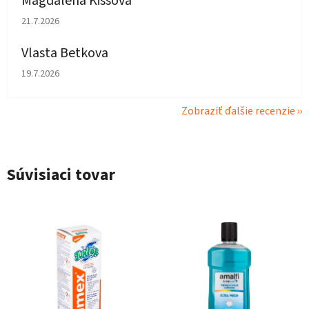
Magdaléna Kissová
Hodnotenie obchodu je 5 z 5 hviezdičiek.
21.7.2026
Vlasta Betkova
Hodnotenie obchodu je 5 z 5 hviezdičiek.
19.7.2026
Zobraziť ďalšie recenzie
Súvisiaci tovar