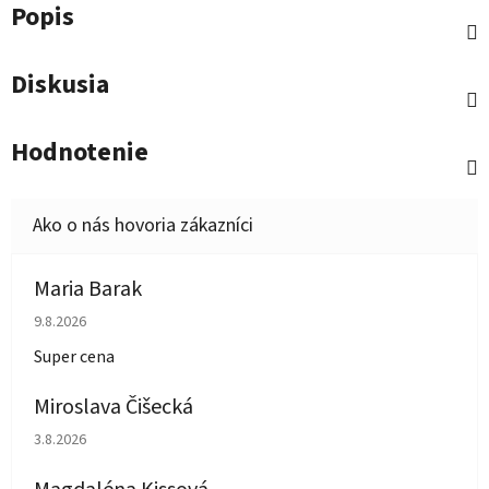
Popis
Diskusia
Hodnotenie
Maria Barak
Hodnotenie obchodu je 5 z 5 hviezdičiek.
9.8.2026
Super cena
Miroslava Čišecká
Hodnotenie obchodu je 1 z 5 hviezdičiek.
3.8.2026