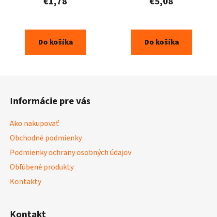
€1,78
€5,08
Do košíka
Do košíka
Z
á
Informácie pre vás
p
ä
Ako nakupovať
t
Obchodné podmienky
i
Podmienky ochrany osobných údajov
e
Obľúbené produkty
Kontakty
Kontakt