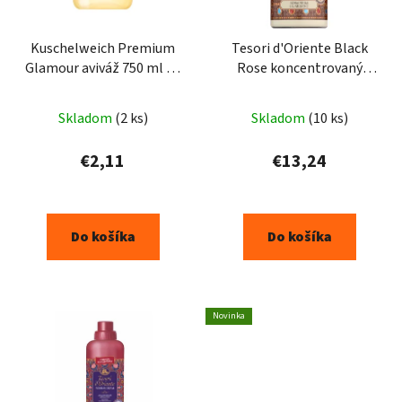
Kuschelweich Premium
Tesori d'Oriente Black
Glamour aviváž 750 ml 28
Rose koncentrovaný
praní
parfém na prádlo 250ml
Priemerné
Skladom
(2 ks)
Skladom
(10 ks)
hodnotenie
produktu
€2,11
€13,24
je
5,0
z
Do košíka
Do košíka
5
hviezdičiek.
Novinka