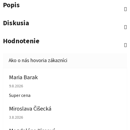
Popis
Diskusia
Hodnotenie
Maria Barak
Hodnotenie obchodu je 5 z 5 hviezdičiek.
9.8.2026
Super cena
Miroslava Čišecká
Hodnotenie obchodu je 1 z 5 hviezdičiek.
3.8.2026