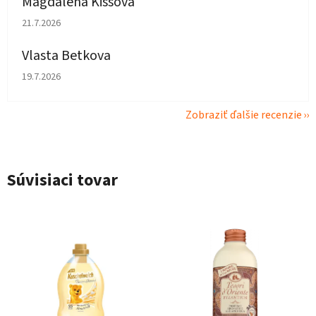
Magdaléna Kissová
Hodnotenie obchodu je 5 z 5 hviezdičiek.
21.7.2026
Vlasta Betkova
Hodnotenie obchodu je 5 z 5 hviezdičiek.
19.7.2026
Zobraziť ďalšie recenzie
Súvisiaci tovar