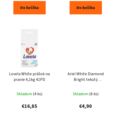
Do košíka
Do košíka
Lovela White prášok na
Ariel White Diamond
pranie 4,1kg 41PD
Bright tekutý
prostriedok na škvrny
950ml
Skladom
(4 ks)
Skladom
(6 ks)
€16,85
€4,90