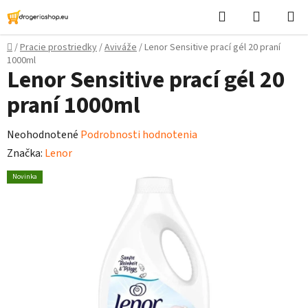
Prejsť
Hľadať
Nákupn
na
košík
obsah
Domov
/
Pracie prostriedky
/
Aviváže
/
Lenor Sensitive prací gél 20 praní
1000ml
Lenor Sensitive prací gél 20
praní 1000ml
Priemerné
Neohodnotené
Podrobnosti hodnotenia
hodnotenie
Značka:
Lenor
produktu
Novinka
je
0,0
z
5
hviezdičiek.