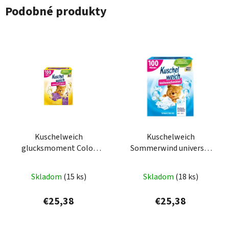
Podobné produkty
Kuschelweich
Kuschelweich
glucksmoment Color
Sommerwind universal
prací prášok 5,0kg 100PD
prací prášok 5,0kg 100PD
Skladom
(15 ks)
Skladom
(18 ks)
€25,38
€25,38