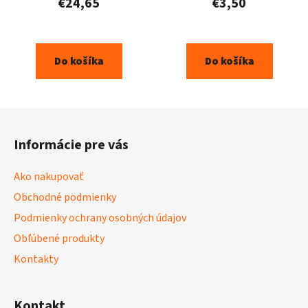
€24,65
€3,50
Do košíka
Do košíka
Z
á
Informácie pre vás
p
ä
Ako nakupovať
t
Obchodné podmienky
i
Podmienky ochrany osobných údajov
e
Obľúbené produkty
Kontakty
Kontakt