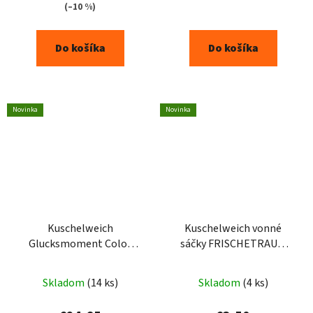
(–10 %)
Do košíka
Do košíka
Novinka
Novinka
Kuschelweich
Kuschelweich vonné
Glucksmoment Color
sáčky FRISCHETRAUM
prací gel 3x1,925L -
3ks - modré
105PD
Skladom
(14 ks)
Skladom
(4 ks)