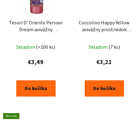
Tesori D' Oriente Persian
Coccolino Happy Yellow
Dream avivážny
avivážny prostriedok
prostriedok 760ml 38PD
975ml 39PD
Skladom
(>100 ks)
Skladom
(7 ks)
€3,49
€3,21
Do košíka
Do košíka
Novinka