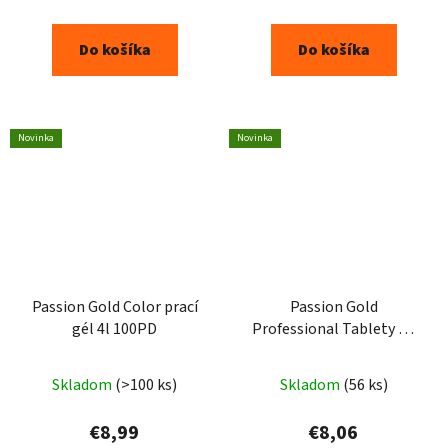
Do košíka
Do košíka
Novinka
Novinka
Passion Gold Color prací
Passion Gold
gél 4l 100PD
Professional Tablety do
umývačky riadu All in One
Plus 30ks
Skladom
(>100 ks)
Skladom
(56 ks)
€8,99
€8,06