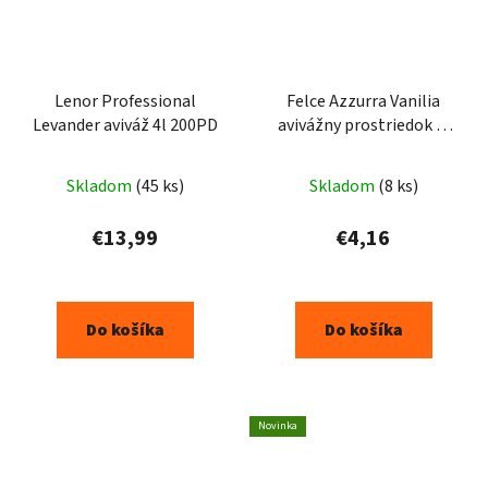
Lenor Professional
Felce Azzurra Vanilia
Levander aviváž 4l 200PD
avivážny prostriedok 2l
40PD
Priemerné
Skladom
(45 ks)
Skladom
(8 ks)
hodnotenie
produktu
€13,99
€4,16
je
5,0
z
Do košíka
Do košíka
5
hviezdičiek.
Novinka