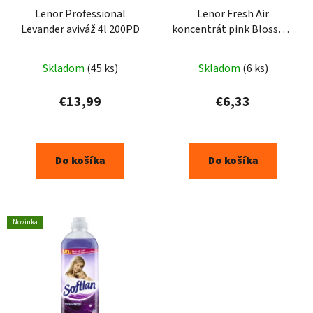
Lenor Professional
Lenor Fresh Air
Levander aviváž 4l 200PD
koncentrát pink Blossom
1064ml
Priemerné
Skladom
(45 ks)
Skladom
(6 ks)
hodnotenie
produktu
€13,99
€6,33
je
5,0
z
Do košíka
Do košíka
5
hviezdičiek.
Novinka