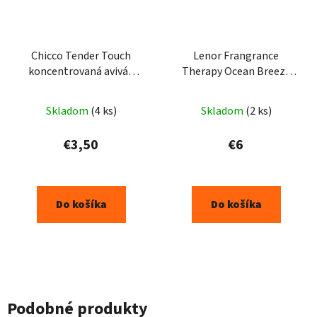
Chicco Tender Touch
Lenor Frangrance
koncentrovaná aviváž
Therapy Ocean Breeze
750ml
Aviváž 1239ml 59PD
Skladom
(4 ks)
Skladom
(2 ks)
€3,50
€6
Do košíka
Do košíka
Podobné produkty