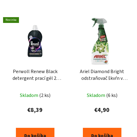
Novinka
Perwoll Renew Black
Ariel Diamond Bright
detergent prací gél 2l
odstraňovač škvŕn v
40praní
spreji 750ml
Skladom
(2 ks)
Skladom
(6 ks)
€8,39
€4,90
Do košíka
Do košíka