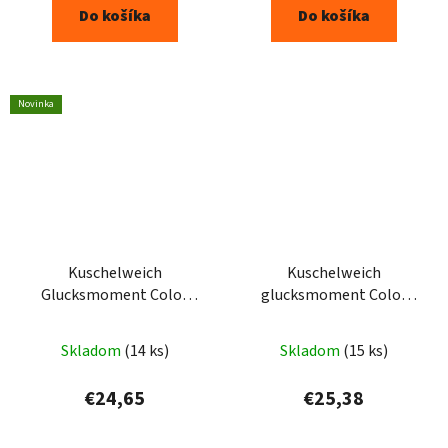
Do košíka
Do košíka
Novinka
Kuschelweich
Kuschelweich
Glucksmoment Color
glucksmoment Color
prací gel 3x1,925L -
prací prášok 5,0kg 100PD
105PD
Skladom
(14 ks)
Skladom
(15 ks)
€24,65
€25,38