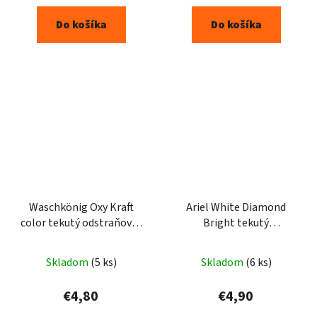
Do košíka
Do košíka
Waschkönig Oxy Kraft
Ariel White Diamond
color tekutý odstraňovač
Bright tekutý
škvŕn 1500ml
prostriedok na škvrny
950ml
Skladom
(5 ks)
Skladom
(6 ks)
€4,80
€4,90