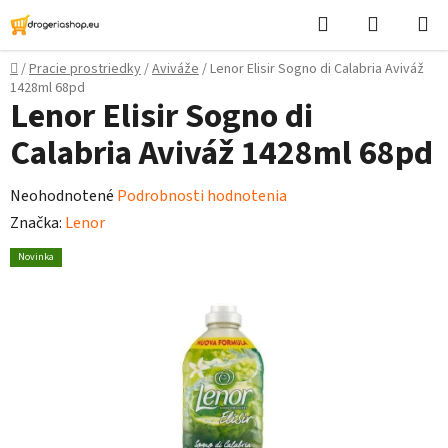
Prejsť
Hľadať
Nákupn
na
košík
obsah
Domov
/
Pracie prostriedky
/
Aviváže
/
Lenor Elisir Sogno di Calabria Aviváž
1428ml 68pd
Lenor Elisir Sogno di
Calabria Aviváž 1428ml 68pd
Priemerné
Neohodnotené
Podrobnosti hodnotenia
hodnotenie
Značka:
Lenor
produktu
Novinka
je
0,0
z
5
hviezdičiek.