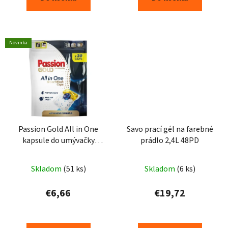
Novinka
Passion Gold All in One
Savo prací gél na farebné
kapsule do umývačky
prádlo 2,4L 48PD
riadu 30ks
Skladom
(51 ks)
Skladom
(6 ks)
€6,66
€19,72