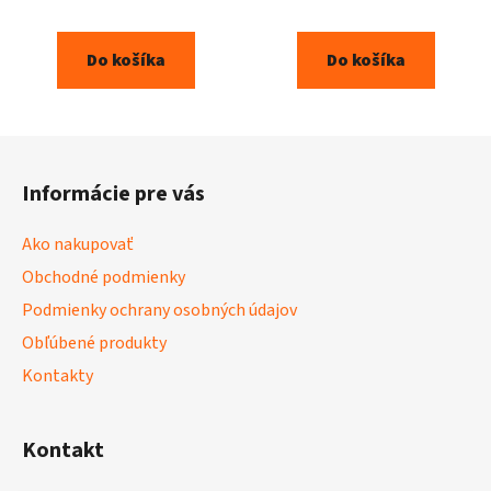
Do košíka
Do košíka
Z
á
Informácie pre vás
p
ä
Ako nakupovať
t
Obchodné podmienky
i
Podmienky ochrany osobných údajov
e
Obľúbené produkty
Kontakty
Kontakt