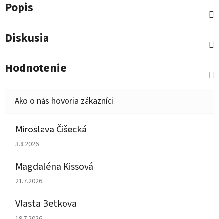
Popis
Diskusia
Hodnotenie
Miroslava Čišecká
Hodnotenie obchodu je 1 z 5 hviezdičiek.
3.8.2026
Magdaléna Kissová
Hodnotenie obchodu je 5 z 5 hviezdičiek.
21.7.2026
Vlasta Betkova
Hodnotenie obchodu je 5 z 5 hviezdičiek.
19.7.2026