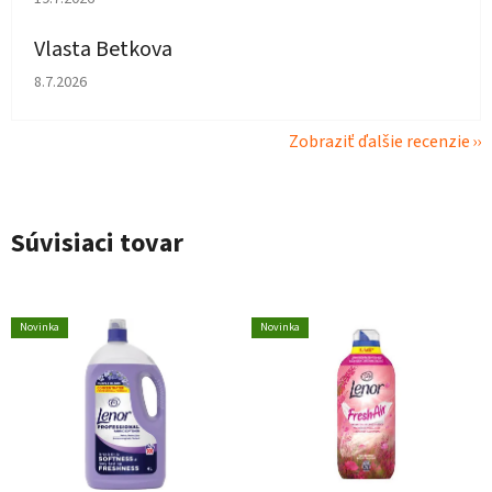
Vlasta Betkova
Hodnotenie obchodu je 4 z 5 hviezdičiek.
8.7.2026
Zobraziť ďalšie recenzie
Súvisiaci tovar
Novinka
Novinka