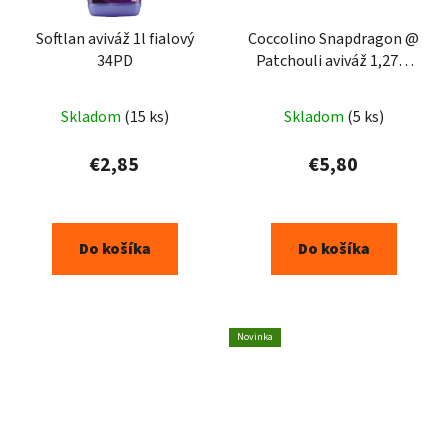
Softlan aviváž 1l fialový
Coccolino Snapdragon @
34PD
Patchouli aviváž 1,275l
51PD
Skladom
(15 ks)
Skladom
(5 ks)
€2,85
€5,80
Do košíka
Do košíka
Novinka