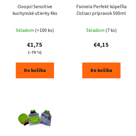
Ooops! Sensitive
Fixinela Perfekt kúpeľňa
kuchynské utierky 4ks
čistiaci prípravok 500ml
Skladom
(>100 ks)
Skladom
(7 ks)
€1,75
€4,15
(–70 %)
Do košíka
Do košíka