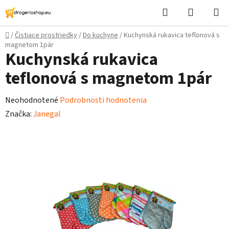
Prejsť
Hľadať
Nákupn
na
košík
obsah
Domov
/
Čistiace prostriedky
/
Do kuchyne
/
Kuchynská rukavica teflonová s
magnetom 1pár
Kuchynská rukavica
teflonová s magnetom 1pár
Priemerné
Neohodnotené
Podrobnosti hodnotenia
hodnotenie
Značka:
Janegal
produktu
je
0,0
z
5
hviezdičiek.