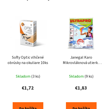
Softy Optic vlhčené
Janegal Karo
obrúsky na okuliare 10ks
Mikrovláknová utierka
60X50cm
Skladom
(3 ks)
Skladom
(9 ks)
€1,72
€1,83
Do košíka
Do košíka