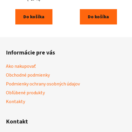
Do košíka
Do košíka
Z
á
Informácie pre vás
p
ä
Ako nakupovať
t
Obchodné podmienky
i
Podmienky ochrany osobných údajov
e
Obľúbené produkty
Kontakty
Kontakt