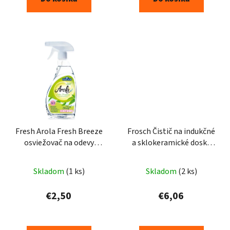
Fresh Arola Fresh Breeze
Frosch Čistič na indukčné
osviežovač na odevy
a sklokeramické dosky
500ml
Citrus 300 ml
Skladom
(1 ks)
Skladom
(2 ks)
€2,50
€6,06