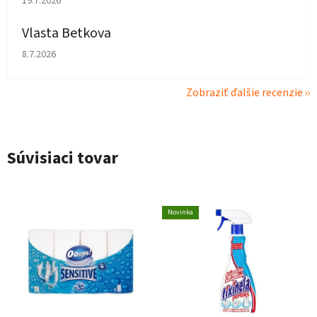
19.7.2026
Vlasta Betkova
Hodnotenie obchodu je 4 z 5 hviezdičiek.
8.7.2026
Zobraziť ďalšie recenzie
Súvisiaci tovar
Novinka