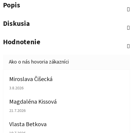
Popis
Diskusia
Hodnotenie
Miroslava Čišecká
Hodnotenie obchodu je 1 z 5 hviezdičiek.
3.8.2026
Magdaléna Kissová
Hodnotenie obchodu je 5 z 5 hviezdičiek.
21.7.2026
Vlasta Betkova
Hodnotenie obchodu je 5 z 5 hviezdičiek.