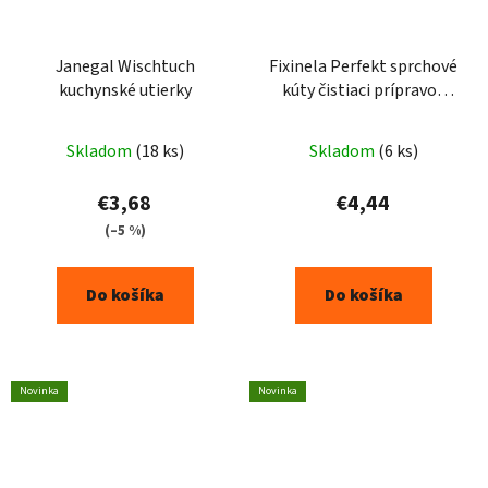
Janegal Wischtuch
Fixinela Perfekt sprchové
kuchynské utierky
kúty čistiaci prípravok
500ml
Skladom
(18 ks)
Skladom
(6 ks)
€3,68
€4,44
(–5 %)
Do košíka
Do košíka
Novinka
Novinka