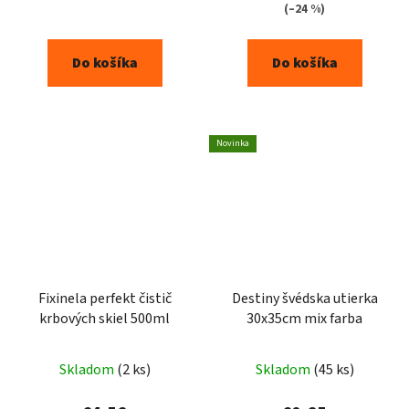
(–24 %)
Do košíka
Do košíka
Novinka
Fixinela perfekt čistič
Destiny švédska utierka
krbových skiel 500ml
30x35cm mix farba
Skladom
(2 ks)
Skladom
(45 ks)