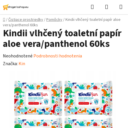
Prejsť
Hľadať
Nákupn
na
košík
obsah
Domov
/
Čistiace prostriedky
/
Pomôcky
/
Kindii vlhčený toaletní papír aloe
vera/panthenol 60ks
Kindii vlhčený toaletní papír
aloe vera/panthenol 60ks
Priemerné
Neohodnotené
Podrobnosti hodnotenia
hodnotenie
Značka:
Kin
produktu
je
0,0
z
5
hviezdičiek.