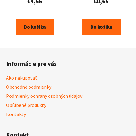
€4,56
€0,65
Do košíka
Do košíka
Z
á
Informácie pre vás
p
ä
Ako nakupovať
t
Obchodné podmienky
i
Podmienky ochrany osobných údajov
e
Obľúbené produkty
Kontakty
Kontakt