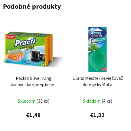
Podobné produkty
Paclan Silver King
Glanz Meister osviežovač
kuchynská špongia bez
do myčky Mäta
škrabancov 2ks
Skladom
(38 ks)
Skladom
(4 ks)
€1,48
€1,32