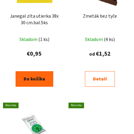
Janegal zlta utierka 38x
Zmeták bez tyče
30 cm.bal.5ks
Skladom
(1 ks)
Skladom
(4 ks)
€0,95
€1,52
od
Do košíka
Detail
Novinka
Novinka