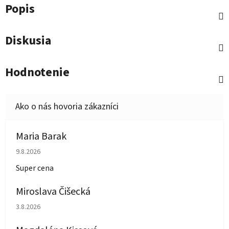
Popis
Diskusia
Hodnotenie
Maria Barak
Hodnotenie obchodu je 5 z 5 hviezdičiek.
9.8.2026
Super cena
Miroslava Čišecká
Hodnotenie obchodu je 1 z 5 hviezdičiek.
3.8.2026