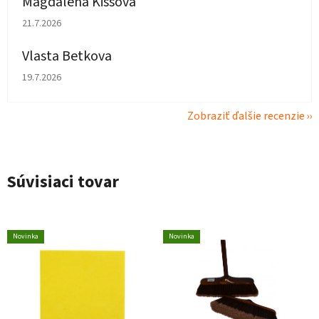
Magdaléna Kissová
Hodnotenie obchodu je 5 z 5 hviezdičiek.
21.7.2026
Vlasta Betkova
Hodnotenie obchodu je 5 z 5 hviezdičiek.
19.7.2026
Zobraziť ďalšie recenzie
Súvisiaci tovar
Novinka
Novinka