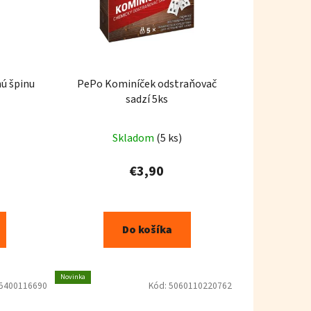
ú špinu
PePo Kominíček odstraňovač
sadzí 5ks
Skladom
(5 ks)
€3,90
Do košíka
Novinka
5400116690
Kód:
5060110220762