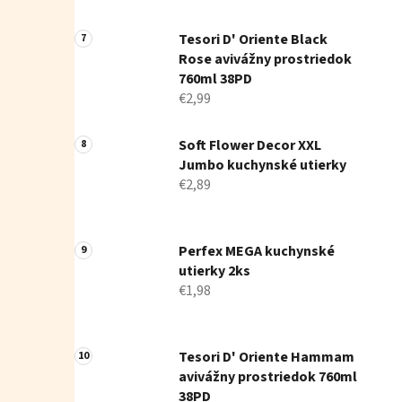
Tesori D' Oriente Black
Rose avivážny prostriedok
760ml 38PD
€2,99
Soft Flower Decor XXL
Jumbo kuchynské utierky
€2,89
Perfex MEGA kuchynské
utierky 2ks
€1,98
Tesori D' Oriente Hammam
avivážny prostriedok 760ml
38PD