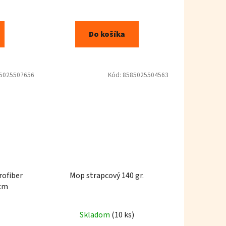
Do košíka
5025507656
Kód:
8585025504563
ofiber
Mop strapcový 140 gr.
7cm
Skladom
(10 ks)