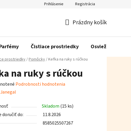
Prihlásenie
Registrácia
Prázdny košík
Nákupný
košík
Parfémy
Čistiace prostriedky
Osviežovače vzd
ace prostriedky
/
Pomôcky
/
Kefka na ruky s rúčkou
ka na ruky s rúčkou
rné
notené
Podrobnosti hodnotenia
enie
:
Janegal
tu
nosť
Skladom
(15 ks)
doručiť do:
11.8.2026
8585025507267