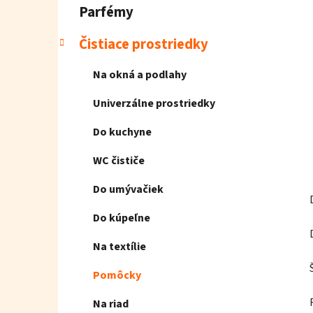
l
Parfémy
Čistiace prostriedky
Na okná a podlahy
Univerzálne prostriedky
Do kuchyne
WC čističe
Do umývačiek
Do kúpeľne
Na textílie
Pomôcky
Na riad