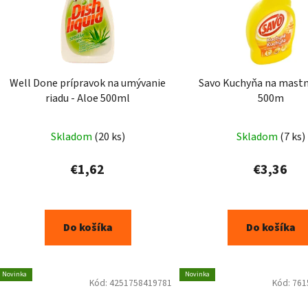
Well Done prípravok na umývanie
Savo Kuchyňa na mastn
riadu - Aloe 500ml
500m
Skladom
(20 ks)
Skladom
(7 ks)
€1,62
€3,36
Do košíka
Do košíka
Novinka
Novinka
Kód:
4251758419781
Kód:
761