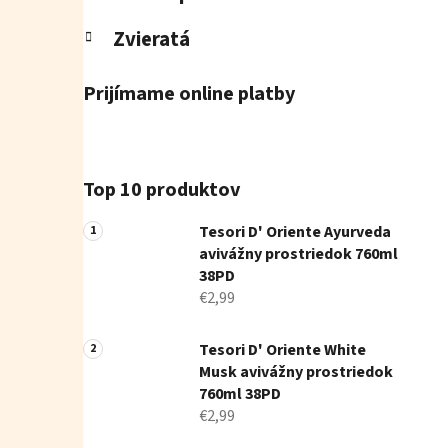
Zvieratá
Prijímame online platby
Top 10 produktov
Tesori D' Oriente Ayurveda
avivážny prostriedok 760ml
38PD
€2,99
Tesori D' Oriente White
Musk avivážny prostriedok
760ml 38PD
€2,99