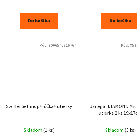
Do košíka
Do košíka
Kód:
8006540316764
Kód:
858
Swiffer Set mop+rúčka+ utierky
Janegal DIAMOND Micr
utierka 2 ks 19x1
Priemerné
Skladom
(1 ks)
Skladom
(5 ks)
hodnotenie