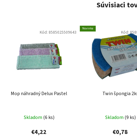
Súvisiaci to
Novinka
Kód:
8585025509643
Kód:
858
Mop náhradný Delux Pastel
Twin špongia 2k
Skladom
(6 ks)
Skladom
(9 ks)
€4,22
€0,78