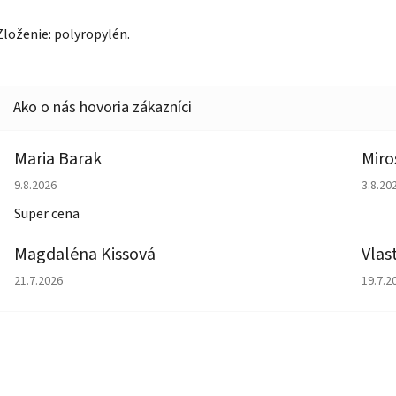
Zloženie: polyropylén.
Maria Barak
Miro
Hodnotenie obchodu je 5 z 5 hviezdičiek.
Hodno
9.8.2026
3.8.20
Super cena
Magdaléna Kissová
Vlas
Hodnotenie obchodu je 5 z 5 hviezdičiek.
Hodno
21.7.2026
19.7.2