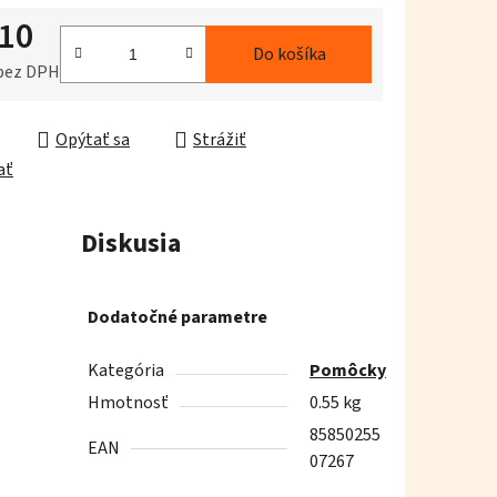
,10
iek.
Do košíka
 bez DPH
ková cena:
Opýtať sa
Strážiť
ať
Diskusia
Dodatočné parametre
Kategória
Pomôcky
Hmotnosť
0.55 kg
85850255
EAN
07267