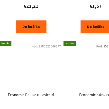
produktu
€22,21
€1,57
je
5,0
z
Do košíka
Do košíka
5
hviezdičiek.
Novinka
Novinka
Kód:
8585025506277
Kód:
858
Economic Deluxe rukavice M
Economic rukavic