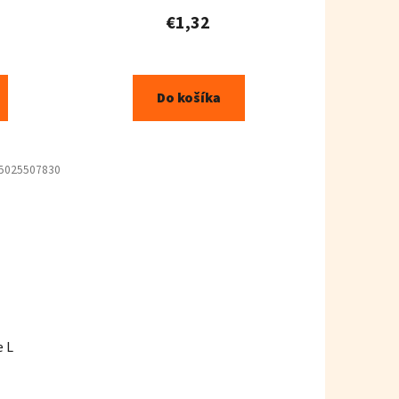
€1,32
Do košíka
5025507830
e L