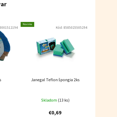
var
Novinka
8001512194
Kód:
8585025505294
s
Janegal Teflon špongia 2ks
Skladom
(13 ks)
€0,69