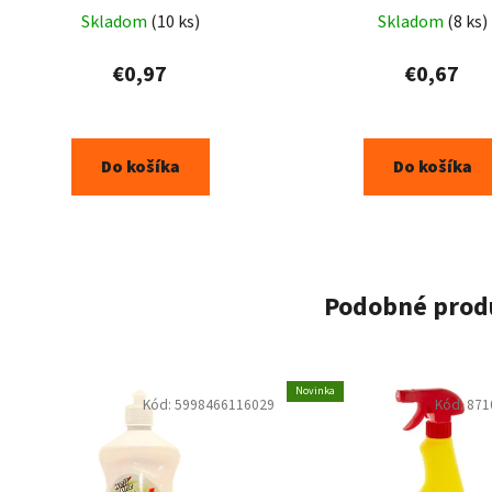
Skladom
(10 ks)
Skladom
(8 ks)
€0,97
€0,67
Do košíka
Do košíka
Podobné prod
Novinka
Kód:
5998466116029
Kód:
871