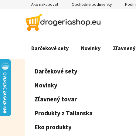
Prejsť
Ako nakupovať
Obchodné podmienky
Podmi
na
obsah
Darčekové sety
Novinky
Zľavnený
B
K
Preskočiť
Darčekové sety
a
o
kategórie
t
č
Novinky
e
n
g
ý
Zľavnený tovar
ó
p
r
Produkty z Talianska
a
i
e
n
Eko produkty
e