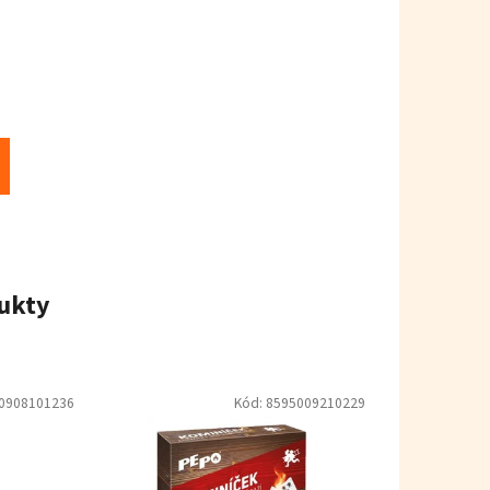
ukty
0908101236
Kód:
8595009210229