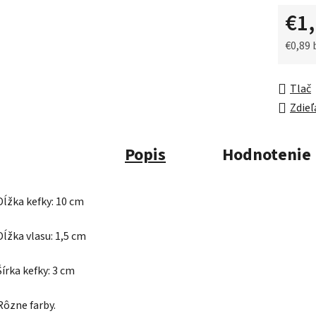
5
€1
hviezdič
€0,89
Jednot
Tlač
Zdieľ
Popis
Hodnotenie
Dĺžka kefky: 10 cm
Dĺžka vlasu: 1,5 cm
Šírka kefky: 3 cm
Rôzne farby.