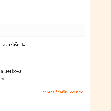
slava Čišecká
tenie obchodu je 1 z 5 hviezdičiek.
26
ta Betkova
tenie obchodu je 5 z 5 hviezdičiek.
026
Zobraziť ďalšie recenzie