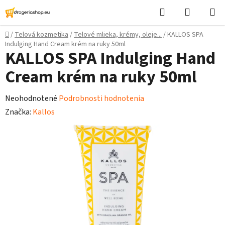
Prejsť
Hľadať
Nákupn
na
košík
obsah
Domov
/
Telová kozmetika
/
Telové mlieka, krémy, oleje...
/
KALLOS SPA
Indulging Hand Cream krém na ruky 50ml
KALLOS SPA Indulging Hand
Cream krém na ruky 50ml
Priemerné
Neohodnotené
Podrobnosti hodnotenia
hodnotenie
Značka:
Kallos
produktu
je
0,0
z
5
hviezdičiek.