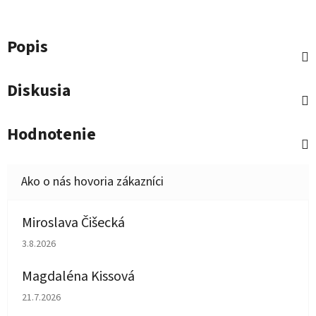
Popis
Diskusia
Hodnotenie
Miroslava Čišecká
Hodnotenie obchodu je 1 z 5 hviezdičiek.
3.8.2026
Magdaléna Kissová
Hodnotenie obchodu je 5 z 5 hviezdičiek.
21.7.2026