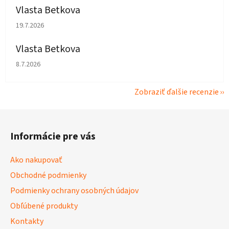
Vlasta Betkova
Hodnotenie obchodu je 5 z 5 hviezdičiek.
19.7.2026
Vlasta Betkova
Hodnotenie obchodu je 4 z 5 hviezdičiek.
8.7.2026
Zobraziť ďalšie recenzie
Z
á
Informácie pre vás
p
ä
Ako nakupovať
t
Obchodné podmienky
i
Podmienky ochrany osobných údajov
e
Obľúbené produkty
Kontakty