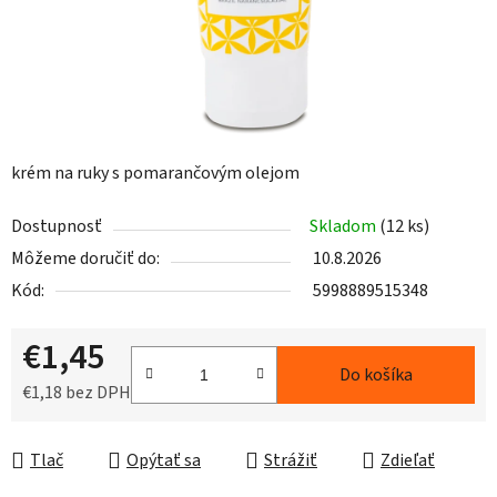
krém na ruky s pomarančovým olejom
Dostupnosť
Skladom
(12 ks)
Môžeme doručiť do:
10.8.2026
Kód:
5998889515348
€1,45
Do košíka
€1,18 bez DPH
Jednotková cena:
Tlač
Opýtať sa
Strážiť
Zdieľať