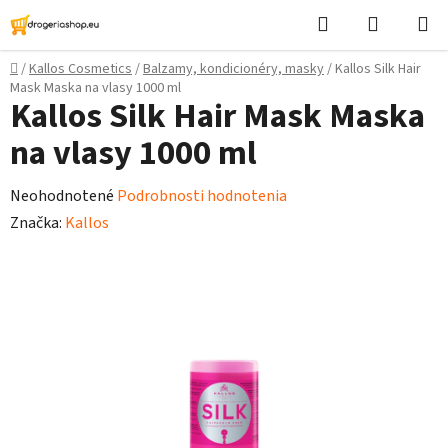
Prejsť
Hľadať
Nákupn
na
košík
obsah
Domov
/
Kallos Cosmetics
/
Balzamy, kondicionéry, masky
/
Kallos Silk Hair
Mask Maska na vlasy 1000 ml
Kallos Silk Hair Mask Maska
na vlasy 1000 ml
Priemerné
Neohodnotené
Podrobnosti hodnotenia
hodnotenie
Značka:
Kallos
produktu
je
0,0
z
5
hviezdičiek.