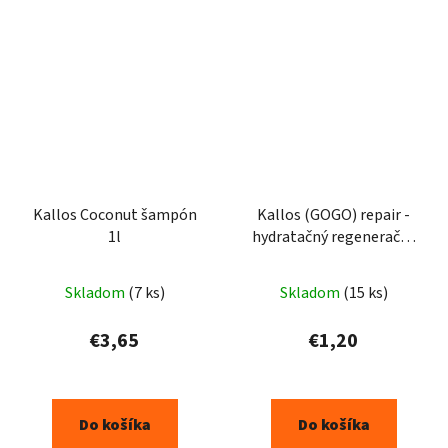
Kallos Coconut šampón
Kallos (GOGO) repair -
1l
hydratačný regeneračný
šampón - 200ml
Skladom
(7 ks)
Skladom
(15 ks)
€3,65
€1,20
Do košíka
Do košíka