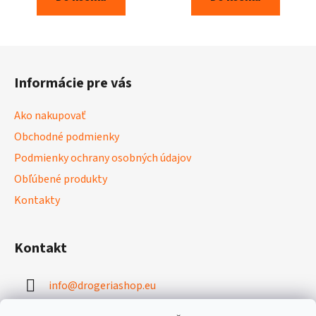
Z
á
Informácie pre vás
p
ä
Ako nakupovať
t
Obchodné podmienky
i
Podmienky ochrany osobných údajov
e
Obľúbené produkty
Kontakty
Kontakt
info
@
drogeriashop.eu