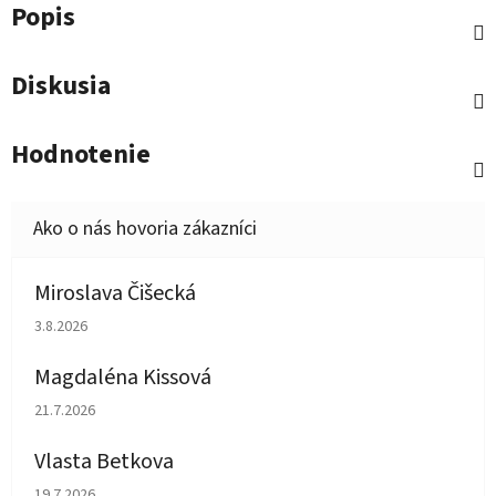
Popis
Diskusia
Hodnotenie
Miroslava Čišecká
Hodnotenie obchodu je 1 z 5 hviezdičiek.
3.8.2026
Magdaléna Kissová
Hodnotenie obchodu je 5 z 5 hviezdičiek.
21.7.2026
Vlasta Betkova
Hodnotenie obchodu je 5 z 5 hviezdičiek.
19.7.2026