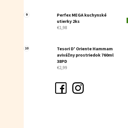
Perfex MEGA kuchynské
utierky 2ks
€1,98
Tesori D' Oriente Hammam
avivážny prostriedok 760ml
38PD
€2,99