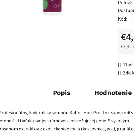
Položk
je
Dostup
0,0
Kód:
z
5
€4
hviezdič
€3,32
Jednot
Tlač
Zdieľ
Popis
Hodnotenie
Profesionálny, kadernícky šampón Kallos Hair Pro-Tox Superfruits
jemne čistí vďaka svojej krémovej a osviežujúcej pene. S vysokým
obsahom extraktov z exotického ovocia (kustovnica, acai, granáto