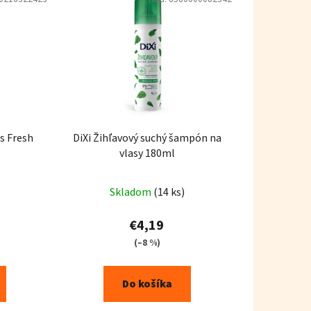
DiXi Žihľavový suchý šampón na
vlasy 180ml
Skladom
(14 ks)
€4,19
(–8 %)
Do košíka