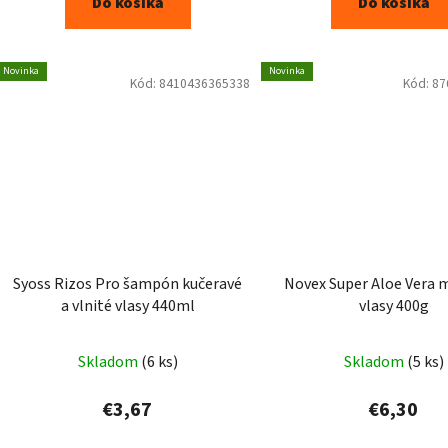
Do košíka
Do košíka
Novinka
Novinka
Kód:
8410436365338
Kód:
87
Syoss Rizos Pro šampón kučeravé
Novex Super Aloe Vera 
a vlnité vlasy 440ml
vlasy 400g
Skladom
(6 ks)
Skladom
(5 ks)
€3,67
€6,30