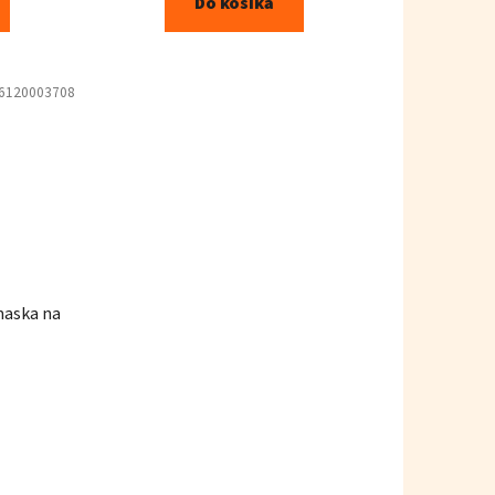
Do košíka
6120003708
maska na