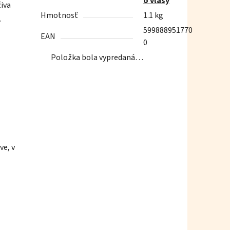
o vlasy
živa
Hmotnosť
1.1 kg
.
599888951770
EAN
0
Položka bola vypredaná…
e, v