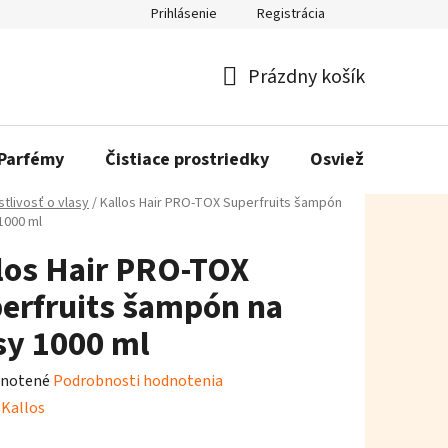
Prihlásenie
Registrácia
Prázdny košík
Nákupný
košík
Parfémy
Čistiace prostriedky
Osviežovače vzd
stlivosť o vlasy
/
Kallos Hair PRO-TOX Superfruits šampón
1000 ml
los Hair PRO-TOX
erfruits šampón na
sy 1000 ml
rné
notené
Podrobnosti hodnotenia
enie
:
Kallos
tu