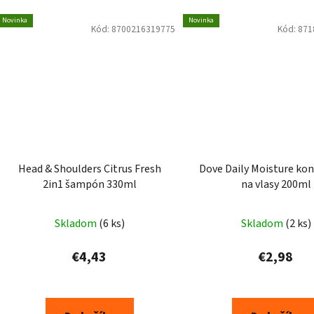
Novinka
Novinka
Kód:
8700216319775
Kód:
871
Head & Shoulders Citrus Fresh
Dove Daily Moisture kon
2in1 šampón 330ml
na vlasy 200ml
Skladom
(6 ks)
Skladom
(2 ks)
€4,43
€2,98