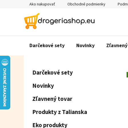
Prejsť
Ako nakupovať
Obchodné podmienky
Podmi
na
obsah
Darčekové sety
Novinky
Zľavnený
B
K
Preskočiť
Darčekové sety
a
o
kategórie
t
č
Novinky
e
n
g
ý
Zľavnený tovar
ó
p
r
Produkty z Talianska
a
i
e
n
Eko produkty