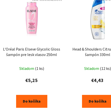
L'Oréal Paris Elseve Glycolic Gloss
Head & Shoulders Citrus Fresh
šampón pre lesk vlasov 250ml
šampón 330ml
Skladom
(1 ks)
Skladom
(12 ks)
€5,25
€4,43
Do košíka
Do košíka