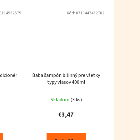
8114562575
Kód:
8710447462782
dicionér
Baba šampón bilinný pre všetky
typy vlasov 400ml
Skladom
(3 ks)
€3,47