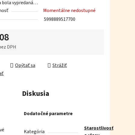
a bola vypredaná…
nosť
Momentálne nedostupné
5998889517700
,08
iek.
 bez DPH
ková cena:
Opýtať sa
Strážiť
ať
Diskusia
Dodatočné parametre
Starostlivosť
vé
Kategória