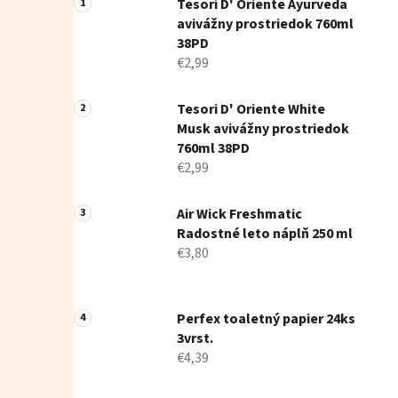
Tesori D' Oriente Ayurveda
avivážny prostriedok 760ml
38PD
€2,99
Tesori D' Oriente White
Musk avivážny prostriedok
760ml 38PD
€2,99
Air Wick Freshmatic
Radostné leto náplň 250 ml
€3,80
Perfex toaletný papier 24ks
3vrst.
€4,39