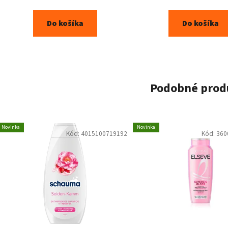
Do košíka
Do košíka
Podobné prod
Novinka
Novinka
Kód:
4015100719192
Kód:
360