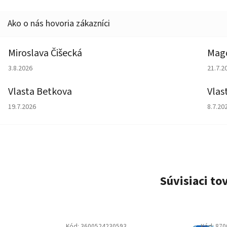
Miroslava Čišecká
Magd
Hodnotenie obchodu je 1 z 5 hviezdičiek.
Hodno
3.8.2026
21.7.2
Vlasta Betkova
Vlas
Hodnotenie obchodu je 5 z 5 hviezdičiek.
Hodno
19.7.2026
8.7.20
Súvisiaci to
Kód:
3600524230593
Kód:
870