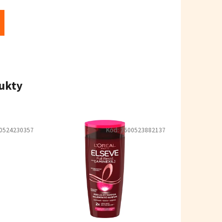
ukty
0524230357
Kód:
3600523882137