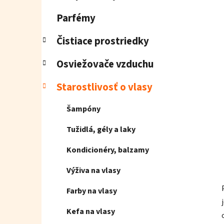
e
l
Parfémy
Čistiace prostriedky
Osviežovače vzduchu
Starostlivosť o vlasy
Šampóny
Tužidlá, gély a laky
Kondicionéry, balzamy
Výživa na vlasy
Farby na vlasy
Kefa na vlasy