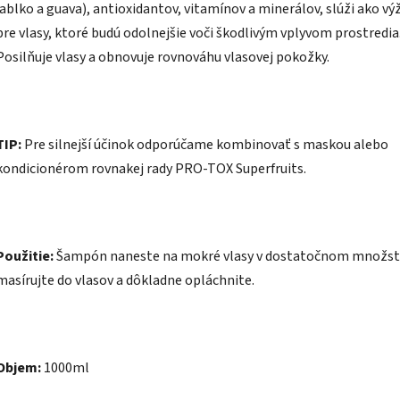
jablko a guava), antioxidantov, vitamínov a minerálov, slúži ako vý
pre vlasy, ktoré budú odolnejšie voči škodlivým vplyvom prostredia
Posilňuje vlasy a obnovuje rovnováhu vlasovej pokožky.
TIP:
Pre silnejší účinok odporúčame kombinovať s maskou alebo
kondicionérom rovnakej rady PRO-TOX Superfruits.
Použitie:
Šampón naneste na mokré vlasy v dostatočnom množstv
masírujte do vlasov a dôkladne opláchnite.
Objem:
1000ml