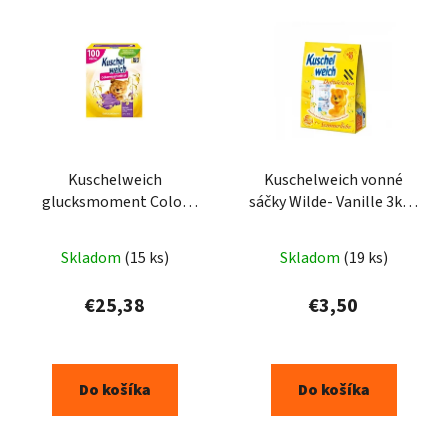
Kuschelweich
Kuschelweich vonné
glucksmoment Color
sáčky Wilde- Vanille 3ks -
prací prášok 5,0kg 100PD
žlté
Skladom
(15 ks)
Skladom
(19 ks)
€25,38
€3,50
Do košíka
Do košíka