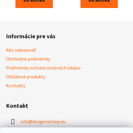
Do košíka
Do košíka
Z
á
Informácie pre vás
p
ä
Ako nakupovať
t
Obchodné podmienky
i
Podmienky ochrany osobných údajov
e
Obľúbené produkty
Kontakty
Kontakt
info
@
drogeriashop.eu