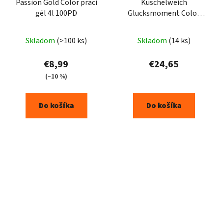
Passion Gold Color prací
Kuschelweich
gél 4l 100PD
Glucksmoment Color
prací gel 3x1,925L -
105PD
Skladom
(>100 ks)
Skladom
(14 ks)
€8,99
€24,65
(–10 %)
Do košíka
Do košíka