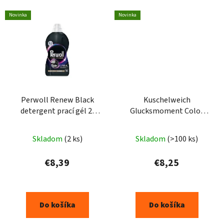
Novinka
Novinka
Perwoll Renew Black
Kuschelweich
detergent prací gél 2l
Glucksmoment Color
40praní
prací gel 1,925L - 5PD
Skladom
(2 ks)
Skladom
(>100 ks)
€8,39
€8,25
Do košíka
Do košíka