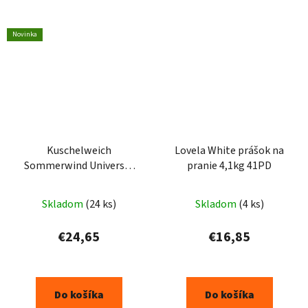
Novinka
Kuschelweich
Lovela White prášok na
Sommerwind Universal
pranie 4,1kg 41PD
prací gel 3x1,925L -
105PD
Skladom
(24 ks)
Skladom
(4 ks)
€24,65
€16,85
Do košíka
Do košíka