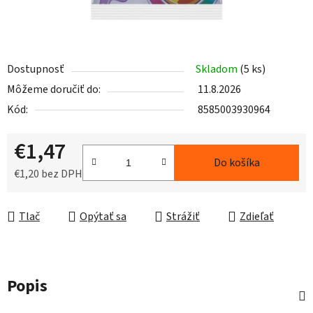
Dostupnosť
Skladom
(5 ks)
Môžeme doručiť do:
11.8.2026
Kód:
8585003930964
€1,47
Do košíka
€1,20 bez DPH
Jednotková cena:
Tlač
Opýtať sa
Strážiť
Zdieľať
Popis