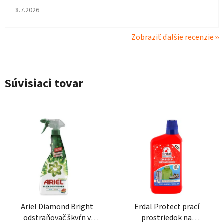
Hodnotenie obchodu je 4 z 5 hviezdičiek.
8.7.2026
Zobraziť ďalšie recenzie
Súvisiaci tovar
Ariel Diamond Bright
Erdal Protect prací
odstraňovač škvŕn v
prostriedok na