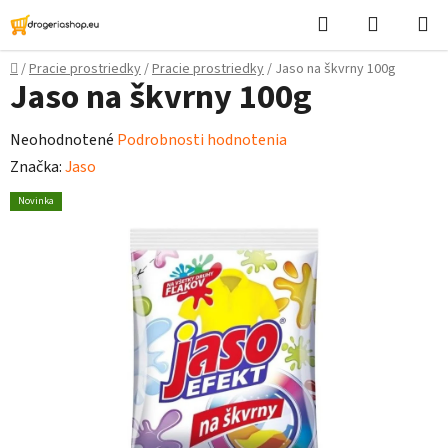
Prejsť
Hľadať
Nákupn
na
košík
obsah
Domov
/
Pracie prostriedky
/
Pracie prostriedky
/
Jaso na škvrny 100g
Jaso na škvrny 100g
Priemerné
Neohodnotené
Podrobnosti hodnotenia
hodnotenie
Značka:
Jaso
produktu
Novinka
je
0,0
z
5
hviezdičiek.