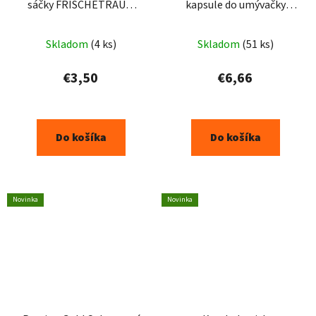
sáčky FRISCHETRAUM
kapsule do umývačky
3ks - modré
riadu 30ks
Skladom
(4 ks)
Skladom
(51 ks)
€3,50
€6,66
Do košíka
Do košíka
Novinka
Novinka