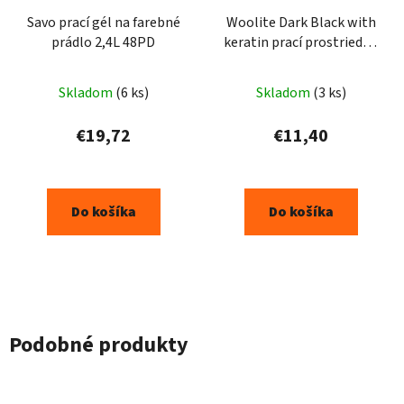
Savo prací gél na farebné
Woolite Dark Black with
prádlo 2,4L 48PD
keratin prací prostriedok
3,6l 60PD
Skladom
(6 ks)
Skladom
(3 ks)
€19,72
€11,40
Do košíka
Do košíka
Podobné produkty