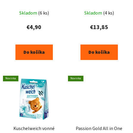
spreji 750ml
vodeodolnú impregnáciu
500 ml
Skladom
(6 ks)
Skladom
(4 ks)
€4,90
€13,85
Do košíka
Do košíka
Novinka
Novinka
Kuschelweich vonné
Passion Gold All in One