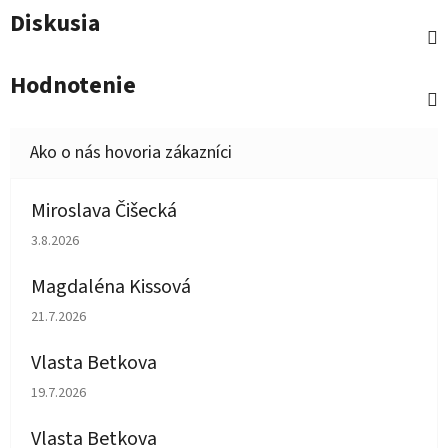
Diskusia
Hodnotenie
Miroslava Čišecká
Hodnotenie obchodu je 1 z 5 hviezdičiek.
3.8.2026
Magdaléna Kissová
Hodnotenie obchodu je 5 z 5 hviezdičiek.
21.7.2026
Vlasta Betkova
Hodnotenie obchodu je 5 z 5 hviezdičiek.
19.7.2026
Vlasta Betkova