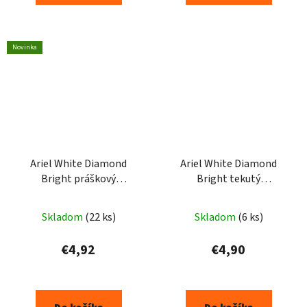
Novinka
Ariel White Diamond
Ariel White Diamond
Bright práškový
Bright tekutý
prostriedok na škvrny
prostriedok na škvrny
500g
950ml
Skladom
(22 ks)
Skladom
(6 ks)
€4,92
€4,90