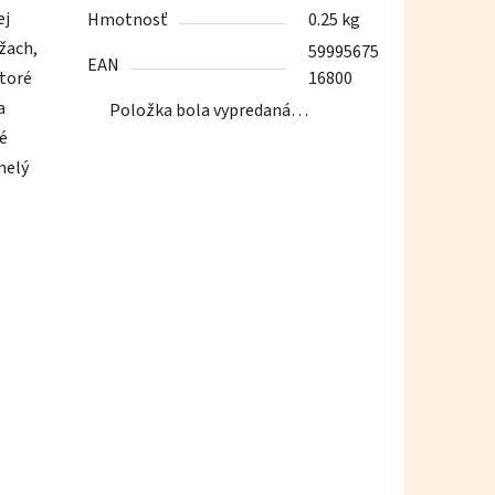
ej
Hmotnosť
0.25 kg
ážach,
59995675
EAN
ktoré
16800
a
Položka bola vypredaná…
ré
melý