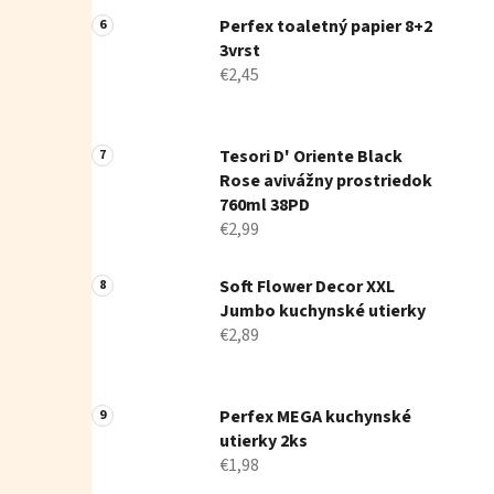
Perfex toaletný papier 8+2
3vrst
€2,45
Tesori D' Oriente Black
Rose avivážny prostriedok
760ml 38PD
€2,99
Soft Flower Decor XXL
Jumbo kuchynské utierky
€2,89
Perfex MEGA kuchynské
utierky 2ks
€1,98