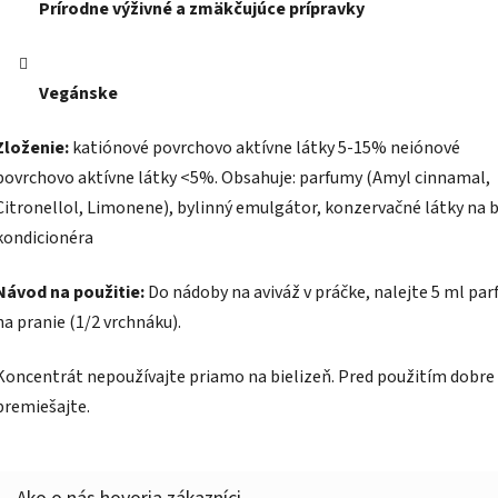
Prírodne výživné a zmäkčujúce prípravky
Vegánske
Zloženie:
katiónové povrchovo aktívne látky 5-15% neiónové
povrchovo aktívne látky <5%. Obsahuje: parfumy (Amyl cinnamal,
Citronellol, Limonene), bylinný emulgátor, konzervačné látky na 
kondicionéra
Návod na použitie:
Do nádoby na aviváž v práčke, nalejte 5 ml pa
na pranie (1/2 vrchnáku).
Koncentrát nepoužívajte priamo na bielizeň. Pred použitím dobre
premiešajte.