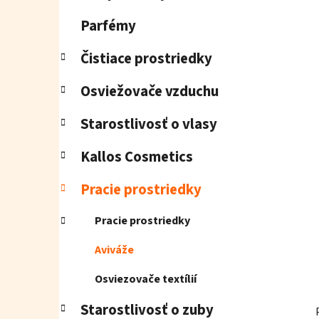
e
l
Parfémy
Čistiace prostriedky
Osviežovače vzduchu
Starostlivosť o vlasy
Kallos Cosmetics
Pracie prostriedky
Pracie prostriedky
Aviváže
Osviezovače textílií
Starostlivosť o zuby