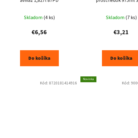
aviváž 1,827l 87PD
prostriedok 975ml 
Skladom
(4 ks)
Skladom
(7 ks)
€6,56
€3,21
Do košíka
Do košíka
Novinka
Kód:
8720181414916
Kód:
900