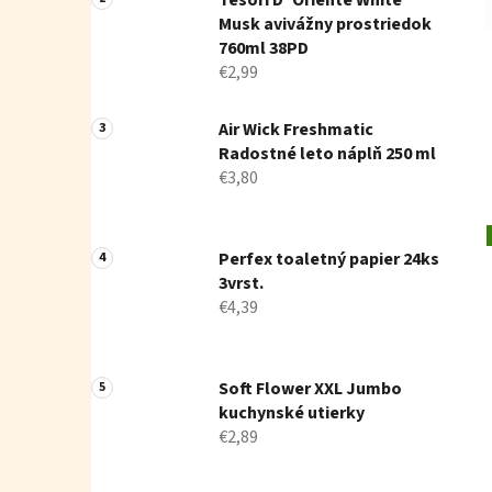
Tesori D' Oriente White
Musk avivážny prostriedok
760ml 38PD
€2,99
Air Wick Freshmatic
Radostné leto náplň 250 ml
€3,80
Perfex toaletný papier 24ks
3vrst.
€4,39
Soft Flower XXL Jumbo
kuchynské utierky
€2,89