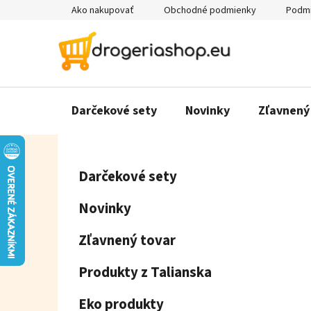
Prejsť
Ako nakupovať
Obchodné podmienky
Podmi
na
obsah
Darčekové sety
Novinky
Zľavnený
B
K
Preskočiť
Darčekové sety
a
o
kategórie
t
č
Novinky
e
n
g
ý
Zľavnený tovar
ó
p
r
Produkty z Talianska
a
i
e
n
Eko produkty