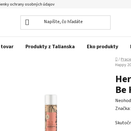
enky ochrany osobných údajov
Obľúbené produkty
Kontakty
 tovar
Produkty z Talianska
Eko produkty
Domov
/
Praci
Happy 2
Her
Be 
Prieme
Neohod
hodnot
Značka
produk
Skutočn
je