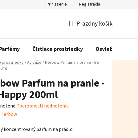
Prihlásenie
Registrácia
Prázdny košík
Nákupný
košík
Parfémy
Čistiace prostriedky
Osviežovače vzd
e prostriedky
/
Aviváže
/
Herbow Parfum na pranie - Be
00ml
bow Parfum na pranie -
Happy 200ml
rné
notené
Podrobnosti hodnotenia
enie
:
Herbow
tu
ý koncentrovaný parfum na prádlo