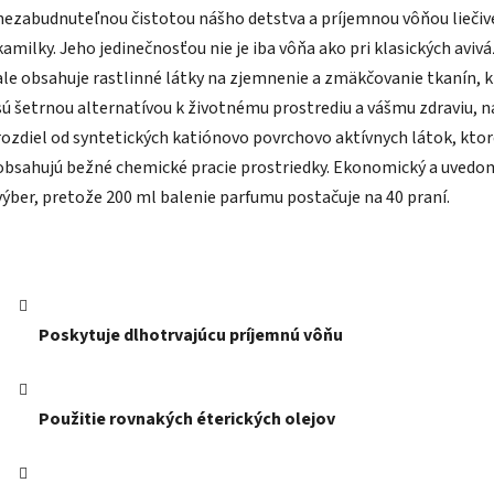
nezabudnuteľnou čistotou nášho detstva a príjemnou vôňou liečiv
kamilky. Jeho jedinečnosťou nie je iba vôňa ako pri klasických aviv
ale obsahuje rastlinné látky na zjemnenie a zmäkčovanie tkanín, 
sú šetrnou alternatívou k životnému prostrediu a vášmu zdraviu, n
rozdiel od syntetických katiónovo povrchovo aktívnych látok, kto
obsahujú bežné chemické pracie prostriedky. Ekonomický a uvedo
výber, pretože 200 ml balenie parfumu postačuje na 40 praní.
Poskytuje dlhotrvajúcu príjemnú vôňu
Použitie rovnakých éterických olejov