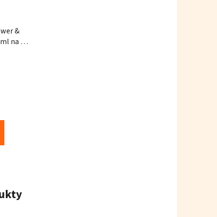
wer &
ml na 64
ukty