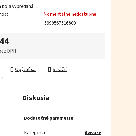
a bola vypredaná…
nosť
Momentálne nedostupné
5999567516800
iek.
,44
 bez DPH
ková cena:
Opýtať sa
Strážiť
ať
Diskusia
Dodatočné parametre
Kategória
Aviváže
s