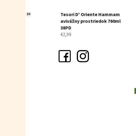
Tesori D' Oriente Hammam
avivážny prostriedok 760ml
38PD
€2,99