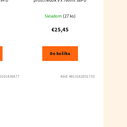
39PD
prostriedok 9 x 760ml 38PD
Skladom
(27 ks)
€25,45
Do košíka
0101836677
Kód:
4013162031733