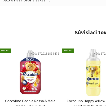
Súvisiaci to
Novinka
Novinka
Kód:
8720181859472
Kód:
872
Coccolino Peonia Rossa & Mela
Coccolino Happy Yellow avivážny