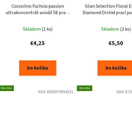
Coccolino Fuchsia passion
Silan Selection Floral 
ultrakoncentrát aviváž 58 praní
Diamond Orchid prací p
870ml
ml
Skladom
(1 ks)
Skladom
(2 ks)
€4,25
€5,50
Do košíka
Do košíka
Novinka
Novinka
Kód:
8008970064321
Kód:
872