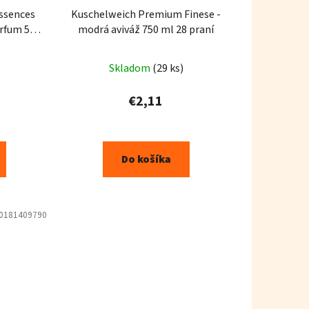
Essences
Kuschelweich Premium Finese -
arfum 540
modrá aviváž 750 ml 28 praní
Skladom
(29 ks)
€2,11
Do košíka
0181409790