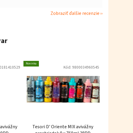
Zobraziť ďalšie recenzie
var
Novinka
0181410529
Kód:
9800034960545
Tesori D' Oriente MIX avivážny