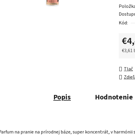
0,0
Položk
z
Dostup
5
Kód:
hviezdič
€4
€3,61
Jednot
Tlač
Zdieľ
Popis
Hodnotenie
Parfum na pranie na prírodnej báze, super koncentrát, v harmónii 