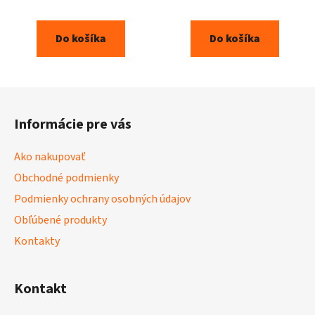
Do košíka
Do košíka
Z
á
Informácie pre vás
p
ä
Ako nakupovať
t
Obchodné podmienky
i
Podmienky ochrany osobných údajov
e
Obľúbené produkty
Kontakty
Kontakt