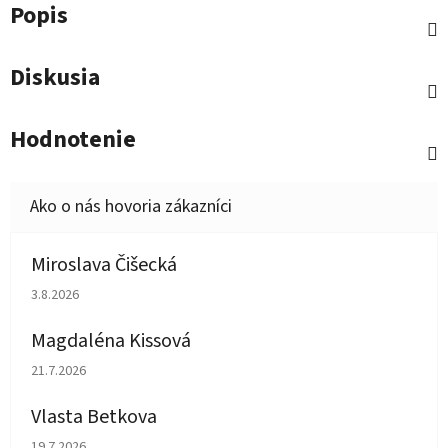
Popis
Diskusia
Hodnotenie
Miroslava Čišecká
Hodnotenie obchodu je 1 z 5 hviezdičiek.
3.8.2026
Magdaléna Kissová
Hodnotenie obchodu je 5 z 5 hviezdičiek.
21.7.2026
Vlasta Betkova
Hodnotenie obchodu je 5 z 5 hviezdičiek.
19.7.2026