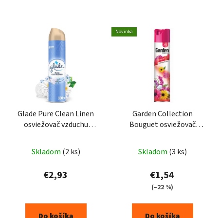
Novinka
Glade Pure Clean Linen
Garden Collection
osviežovač vzduchu
Bouguet osviežovač
300ml
vzduchu 300ml
Skladom
(2 ks)
Skladom
(3 ks)
€2,93
€1,54
(–22 %)
Do košíka
Do košíka