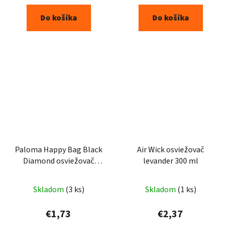
Do košíka
Do košíka
Paloma Happy Bag Black
Air Wick osviežovač
Diamond osviežovač
levander 300 ml
vzduchu do auta 15g
Skladom
(3 ks)
Skladom
(1 ks)
€1,73
€2,37