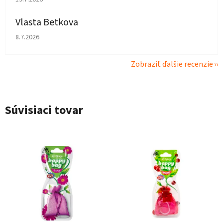
Vlasta Betkova
Hodnotenie obchodu je 4 z 5 hviezdičiek.
8.7.2026
Zobraziť ďalšie recenzie
Súvisiaci tovar