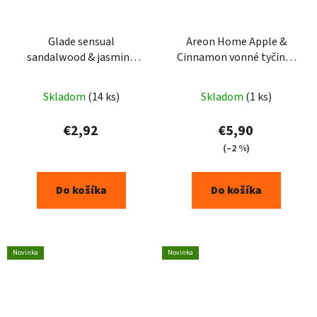
Glade sensual
Areon Home Apple &
sandalwood & jasmine
Cinnamon vonné tyčinky
osviežovač vzduchu
50ml
300ml
Skladom
(14 ks)
Skladom
(1 ks)
€2,92
€5,90
(–2 %)
Do košíka
Do košíka
Novinka
Novinka