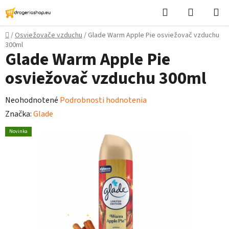
Prejsť
Hľadať
Nákupn
na
košík
obsah
Domov
/
Osviežovače vzduchu
/
Glade Warm Apple Pie osviežovač vzduchu
300ml
Glade Warm Apple Pie
osviežovač vzduchu 300ml
Priemerné
Neohodnotené
Podrobnosti hodnotenia
hodnotenie
Značka:
Glade
produktu
Novinka
je
0,0
z
5
hviezdičiek.