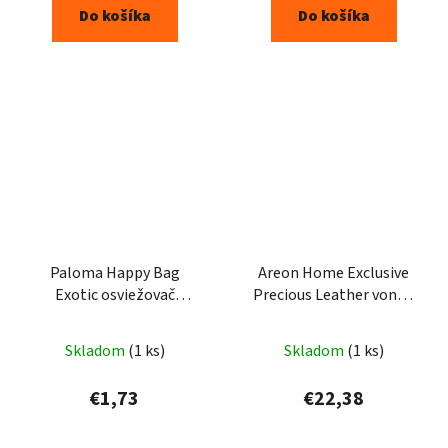
Do košíka
Do košíka
Paloma Happy Bag
Areon Home Exclusive
Exotic osviežovač
Precious Leather vonné
vzduchu do auta 15g
tyčinky 150ml
Skladom
(1 ks)
Skladom
(1 ks)
€1,73
€22,38