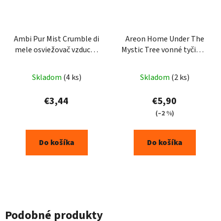
Ambi Pur Mist Crumble di
Areon Home Under The
mele osviežovač vzduchu
Mystic Tree vonné tyčinky
185ml
50ml
Skladom
(4 ks)
Skladom
(2 ks)
€3,44
€5,90
(–2 %)
Do košíka
Do košíka
Podobné produkty