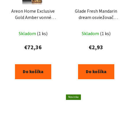
Areon Home Exclusive
Glade Fresh Mandarin
Gold Amber vonné
dream osviežovač
tyčinky 1000ml
vzduchu 300ml
Skladom
(1 ks)
Skladom
(1 ks)
€72,36
€2,93
Do košíka
Do košíka
Novinka