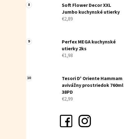
Soft Flower Decor XXL
Jumbo kuchynské utierky
€2,89
Perfex MEGA kuchynské
utierky 2ks
€1,98
Tesori D' Oriente Hammam
avivážny prostriedok 760ml
38PD
€2,99