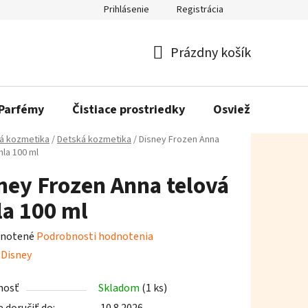
Prihlásenie
Registrácia
Prázdny košík
Nákupný
košík
Parfémy
Čistiace prostriedky
Osviežovače vzd
á kozmetika
/
Detská kozmetika
/
Disney Frozen Anna
mla 100 ml
ney Frozen Anna telová
a 100 ml
rné
notené
Podrobnosti hodnotenia
enie
:
Disney
tu
nosť
Skladom
(1 ks)