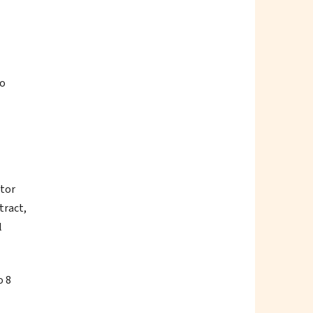
do
stor
tract,
l
o 8