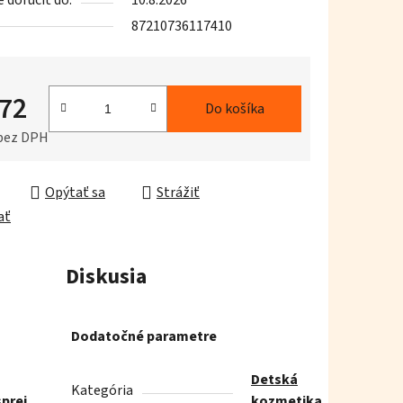
doručiť do:
10.8.2026
87210736117410
iek.
,72
Do košíka
 bez DPH
ková cena:
Opýtať sa
Strážiť
ať
Diskusia
Dodatočné parametre
Detská
Kategória
sprej
kozmetika