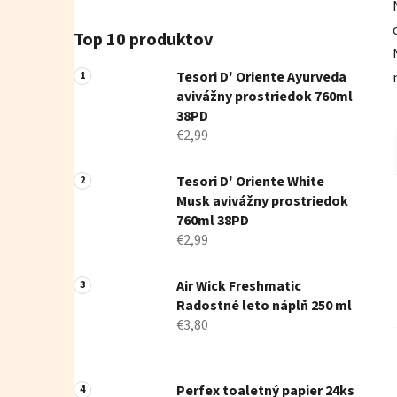
Top 10 produktov
Tesori D' Oriente Ayurveda
avivážny prostriedok 760ml
38PD
€2,99
Tesori D' Oriente White
Musk avivážny prostriedok
760ml 38PD
€2,99
Air Wick Freshmatic
Radostné leto náplň 250 ml
€3,80
Perfex toaletný papier 24ks