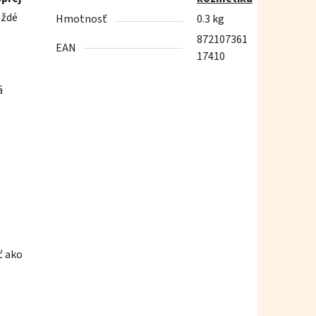
aždé
Hmotnosť
0.3 kg
872107361
EAN
17410
á
iť ako