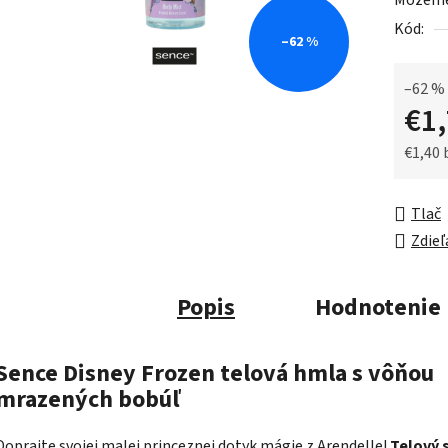
Môžeme 
0,0
Kód:
z
–62 %
5
hviezdič
–62 %
€1
€1,40
Jednot
Tlač
Zdieľ
Popis
Hodnotenie
Sence Disney Frozen telová hmla s vôňou
mrazených bobúľ
Doprajte svojej malej princeznej dotyk mágie z Arendelle!
Telový 