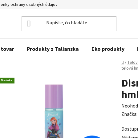
enky ochrany osobných údajov
Obľúbené produkty
Kontakty
 tovar
Produkty z Talianska
Eko produkty
Domov
/
Telov
telová h
Dis
Novinka
hml
Prieme
Neohod
hodnot
Značka
produk
Dostup
je