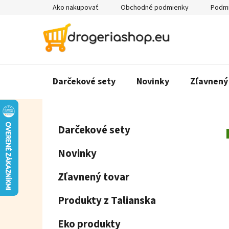
Prejsť
Ako nakupovať
Obchodné podmienky
Podmi
na
obsah
Darčekové sety
Novinky
Zľavnený
B
K
Preskočiť
Darčekové sety
a
o
kategórie
t
č
Novinky
e
n
g
ý
Zľavnený tovar
ó
p
r
Produkty z Talianska
a
i
e
n
Eko produkty