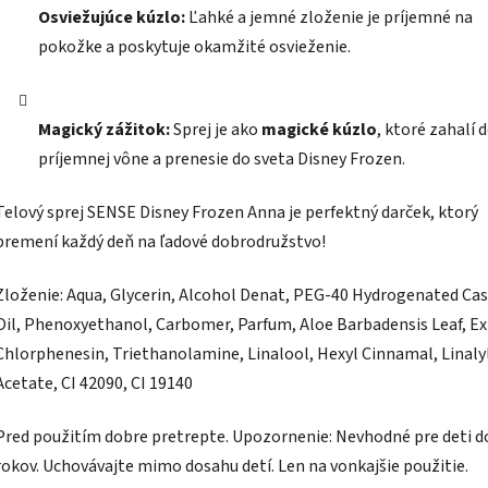
Osviežujúce kúzlo:
Ľahké a jemné zloženie je príjemné na
pokožke a poskytuje okamžité osvieženie.
Magický zážitok:
Sprej je ako
magické kúzlo
, ktoré zahalí 
príjemnej vône a prenesie do sveta Disney Frozen.
Telový sprej SENSE Disney Frozen Anna je perfektný darček, ktorý
premení každý deň na ľadové dobrodružstvo!
Zloženie: Aqua, Glycerin, Alcohol Denat, PEG-40 Hydrogenated Ca
Oil, Phenoxyethanol, Carbomer, Parfum, Aloe Barbadensis Leaf, Ex
Chlorphenesin, Triethanolamine, Linalool, Hexyl Cinnamal, Linaly
Acetate, CI 42090, CI 19140
Pred použitím dobre pretrepte. Upozornenie: Nevhodné pre deti d
rokov. Uchovávajte mimo dosahu detí. Len na vonkajšie použitie.