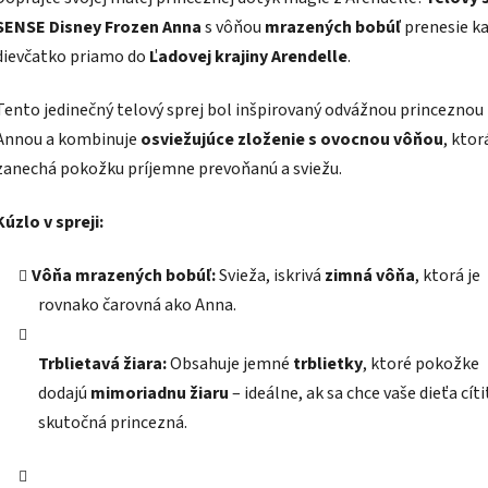
SENSE Disney Frozen Anna
s vôňou
mrazených bobúľ
prenesie k
dievčatko priamo do
Ľadovej krajiny Arendelle
.
Tento jedinečný telový sprej bol inšpirovaný odvážnou princeznou
Annou a kombinuje
osviežujúce zloženie s ovocnou vôňou
, ktor
zanechá pokožku príjemne prevoňanú a sviežu.
Kúzlo v spreji:
Vôňa mrazených bobúľ:
Svieža, iskrivá
zimná vôňa
, ktorá je
rovnako čarovná ako Anna.
Trblietavá žiara:
Obsahuje jemné
trblietky
, ktoré pokožke
dodajú
mimoriadnu žiaru
– ideálne, ak sa chce vaše dieťa cít
skutočná princezná.