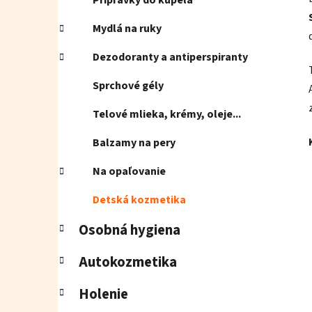
Prípravky do kúpeľa
Mydlá na ruky
Dezodoranty a antiperspiranty
Sprchové gély
Telové mlieka, krémy, oleje...
Balzamy na pery
Na opaľovanie
Detská kozmetika
Osobná hygiena
Autokozmetika
Holenie