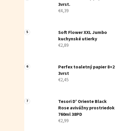
3vrst.
€4,39
Soft Flower XXL Jumbo
kuchynské utierky
€2,89
Perfex toaletný papier 8+2
3vrst
€2,45
Tesori D' Oriente Black
Rose avivážny prostriedok
760ml 38PD
€2,99