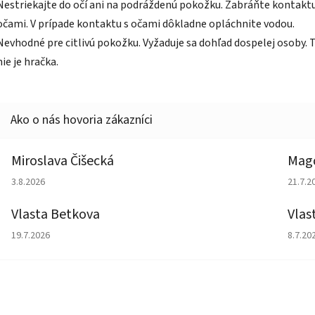
Nestriekajte do očí ani na podráždenú pokožku. Zabráňte kontaktu
očami. V prípade kontaktu s očami dôkladne opláchnite vodou.
Nevhodné pre citlivú pokožku. Vyžaduje sa dohľad dospelej osoby. 
nie je hračka.
Miroslava Čišecká
Magd
Hodnotenie obchodu je 1 z 5 hviezdičiek.
Hodno
3.8.2026
21.7.2
Vlasta Betkova
Vlas
Hodnotenie obchodu je 5 z 5 hviezdičiek.
Hodno
19.7.2026
8.7.20