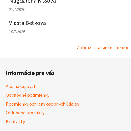
Magdaléna Kissová
Hodnotenie obchodu je 5 z 5 hviezdičiek.
21.7.2026
Vlasta Betkova
Hodnotenie obchodu je 5 z 5 hviezdičiek.
19.7.2026
Zobraziť ďalšie recenzie
Z
á
Informácie pre vás
p
ä
Ako nakupovať
t
Obchodné podmienky
i
Podmienky ochrany osobných údajov
e
Obľúbené produkty
Kontakty