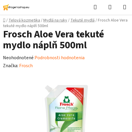
Prejsť
Hľadať
Nákupn
na
košík
obsah
Domov
/
Telová kozmetika
/
Mydlá na ruky
/
Tekuté mydlá
/
Frosch Aloe Vera
tekuté mydlo náplň 500ml
Frosch Aloe Vera tekuté
mydlo náplň 500ml
Priemerné
Neohodnotené
Podrobnosti hodnotenia
hodnotenie
Značka:
Frosch
produktu
je
0,0
z
5
hviezdičiek.