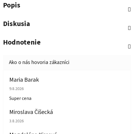
Popis
Diskusia
Hodnotenie
Maria Barak
Hodnotenie obchodu je 5 z 5 hviezdičiek.
9.8.2026
Super cena
Miroslava Čišecká
Hodnotenie obchodu je 1 z 5 hviezdičiek.
3.8.2026