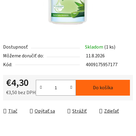
Dostupnosť
Skladom
(1 ks)
Môžeme doručiť do:
11.8.2026
Kód:
4009175957177
€4,30
Do košíka
€3,50 bez DPH
Jednotková cena:
Tlač
Opýtať sa
Strážiť
Zdieľať