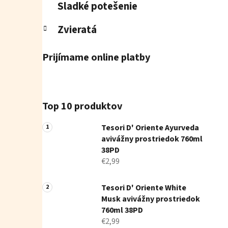
Sladké potešenie
Zvieratá
Prijímame online platby
Top 10 produktov
Tesori D' Oriente Ayurveda
avivážny prostriedok 760ml
38PD
€2,99
Tesori D' Oriente White
Musk avivážny prostriedok
760ml 38PD
€2,99