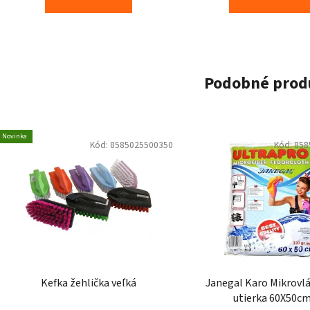
Podobné prod
Novinka
Kód:
8585025500350
Kód:
858
Kefka žehlička veľká
Janegal Karo Mikrovl
utierka 60X50c