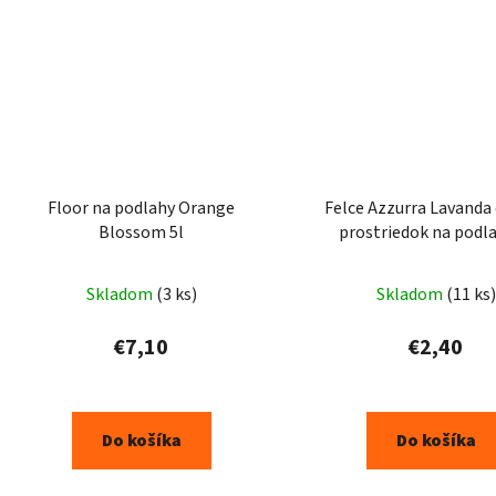
Floor na podlahy Orange
Felce Azzurra Lavanda č
Blossom 5l
prostriedok na podla
Skladom
(3 ks)
Skladom
(11 ks)
€7,10
€2,40
Do košíka
Do košíka