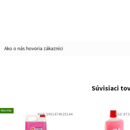
Súvisiaci to
Novinka
Kód:
5901474029144
Kód:
871