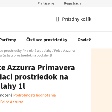
Prihlásenie
Registrácia
Prázdny košík
Nákupný
košík
Parfémy
Čistiace prostriedky
Osviežovače vzd
ace prostriedky
/
Na okná a podlahy
/
Felce Azzurra
 čistiaci prostriedok na podlahy 1l
ce Azzurra Primavera
tiaci prostriedok na
lahy 1l
rné
notené
Podrobnosti hodnotenia
enie
:
Felce Azzurra
tu