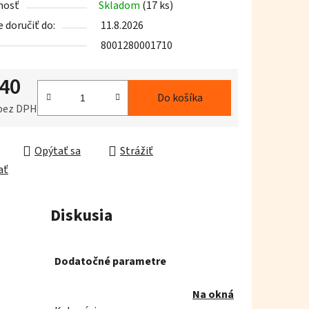
nosť
Skladom
(17 ks)
doručiť do:
11.8.2026
8001280001710
,40
iek.
Do košíka
 bez DPH
ková cena:
Opýtať sa
Strážiť
ať
Diskusia
Dodatočné parametre
Na okná