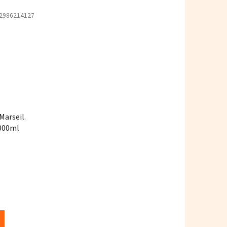
2986214127
Marseil.
1000ml