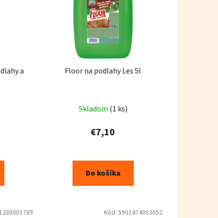
dlahy a
Floor na podlahy Les 5l
Skladom
(1 ks)
€7,10
Do košíka
1280001789
Kód:
5901474003052