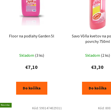
Floor na podlahy Garden 5l
Savo Vôňa kvetov na po
povrchy 750ml
Skladom
(3 ks)
Skladom
(2 ks)
€7,10
€3,30
Do košíka
Do košíka
Novinka
Kód:
5901474029311
Kód:
800