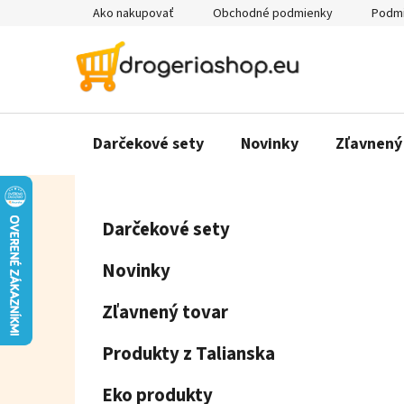
Prejsť
Ako nakupovať
Obchodné podmienky
Podmi
na
obsah
Darčekové sety
Novinky
Zľavnený
B
K
Preskočiť
Darčekové sety
a
o
kategórie
t
č
Novinky
e
n
g
ý
Zľavnený tovar
ó
p
r
Produkty z Talianska
a
i
e
n
Eko produkty