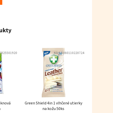
ukty
5025501920
Kód:
5060110220724
áknová
Green Shield 4in 1 vlhčené utierky
m
na kožu 50ks