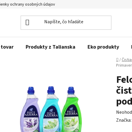
enky ochrany osobných údajov
Obľúbené produkty
Kontakty
 tovar
Produkty z Talianska
Eko produkty
Domov
/
Čisti
Primavera
Fel
čis
pod
Prieme
Neohod
hodnot
Značka
produk