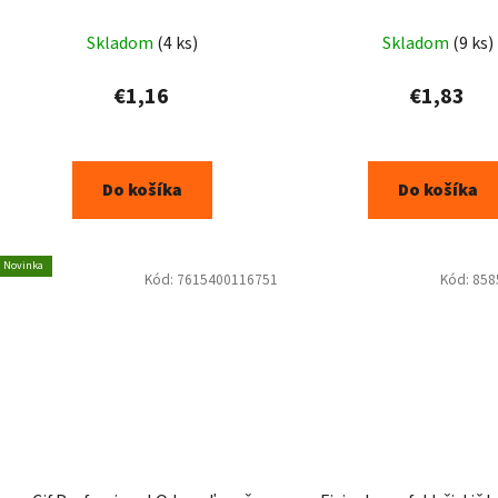
Priemerné
Skladom
(4 ks)
Skladom
(9 ks)
hodnotenie
produktu
€1,16
€1,83
je
5,0
z
Do košíka
Do košíka
5
hviezdičiek.
Novinka
Kód:
7615400116751
Kód:
858