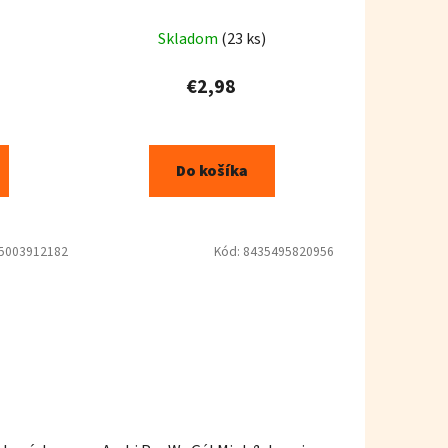
Skladom
(23 ks)
€2,98
Do košíka
5003912182
Kód:
8435495820956