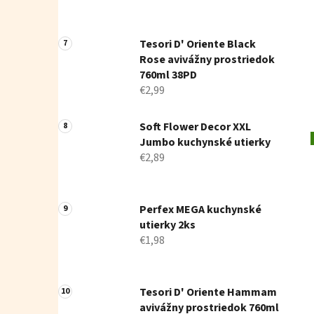
Tesori D' Oriente Black
Rose avivážny prostriedok
760ml 38PD
€2,99
Soft Flower Decor XXL
Jumbo kuchynské utierky
€2,89
Perfex MEGA kuchynské
utierky 2ks
€1,98
Tesori D' Oriente Hammam
avivážny prostriedok 760ml