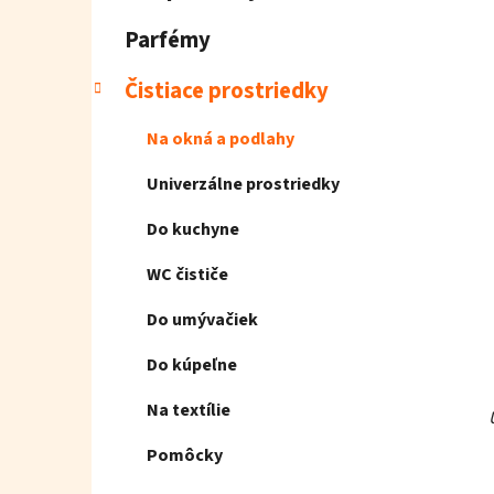
e
l
Parfémy
Čistiace prostriedky
Na okná a podlahy
Univerzálne prostriedky
Do kuchyne
WC čističe
Do umývačiek
Do kúpeľne
Na textílie
Pomôcky