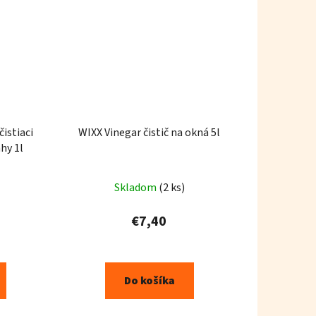
istiaci
WIXX Vinegar čistič na okná 5l
hy 1l
Skladom
(2 ks)
€7,40
Do košíka