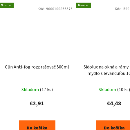
Novinka
Novinka
Kód:
9000100866576
Kód:
590
Clin Anti-fog rozprašovač 500ml
Sidolux na okná a rámy 
mydlo s levanduľou 
Skladom
(17 ks)
Skladom
(10 ks)
€2,91
€4,48
Do košíka
Do košíka