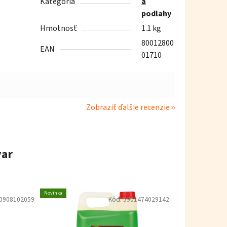
Kategória
a
podlahy
Hmotnosť
1.1 kg
80012800
EAN
01710
Zobraziť ďalšie recenzie
var
Novinka
0908102059
Kód:
5901474029142