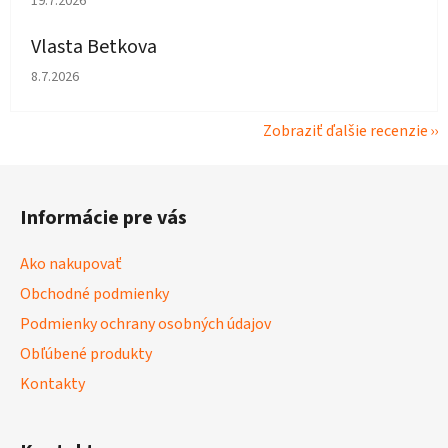
19.7.2026
Vlasta Betkova
Hodnotenie obchodu je 4 z 5 hviezdičiek.
8.7.2026
Zobraziť ďalšie recenzie
Z
á
Informácie pre vás
p
ä
Ako nakupovať
t
Obchodné podmienky
i
Podmienky ochrany osobných údajov
e
Obľúbené produkty
Kontakty