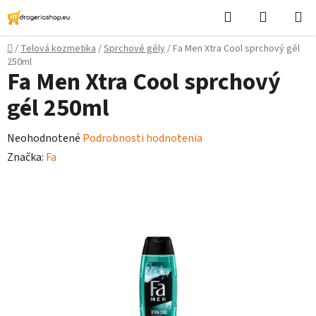
Prejsť
Hľadať
Nákupn
na
košík
obsah
Domov
/
Telová kozmetika
/
Sprchové gély
/
Fa Men Xtra Cool sprchový gél
250ml
Fa Men Xtra Cool sprchový
gél 250ml
Priemerné
Neohodnotené
Podrobnosti hodnotenia
hodnotenie
Značka:
Fa
produktu
je
0,0
z
5
hviezdičiek.